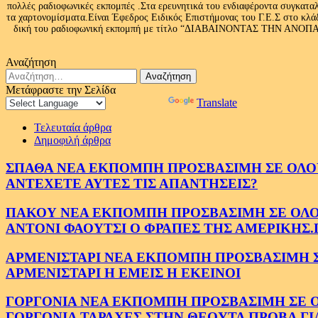
πολλές ραδιοφωνικές εκπομπές .Στα ερευνητικά του ενδιαφέροντα συγκαταλ
τα χαρτονομίσματα.Είναι Έφεδρος Ειδικός Επιστήμονας του Γ.Ε.Σ στο
δική του ραδιοφωνική εκπομπή με τίτλο “ΔΙΑΒΑΙΝΟΝΤΑΣ ΤΗΝ ΑΝΟΠΑΙΑ Α
Αναζήτηση
Αναζήτηση
για:
Μετάφραστε την Σελίδα
Powered by
Translate
Τελευταία άρθρα
Δημοφιλή άρθρα
ΣΠΑΘΑ ΝΕΑ ΕΚΠΟΜΠΗ ΠΡΟΣΒΑΣΙΜΗ ΣΕ ΟΛΟΥΣ
ΑΝΤΕΧΕΤΕ ΑΥΤΕΣ ΤΙΣ ΑΠΑΝΤΗΣΕΙΣ?
ΠΑΚΟΥ ΝΕΑ ΕΚΠΟΜΠΗ ΠΡΟΣΒΑΣΙΜΗ ΣΕ ΟΛΟΥΣ
ΑΝΤΟΝΙ ΦΑΟΥΤΣΙ Ο ΦΡΑΠΕΣ ΤΗΣ ΑΜΕΡΙΚΗΣ.
ΑΡΜΕΝΙΣΤΑΡΙ ΝΕΑ ΕΚΠΟΜΠΗ ΠΡΟΣΒΑΣΙΜΗ ΣΕ 
ΑΡΜΕΝΙΣΤΑΡΙ Η ΕΜΕΙΣ Η ΕΚΕΙΝΟΙ
ΓΟΡΓΟΝΙΑ ΝΕΑ ΕΚΠΟΜΠΗ ΠΡΟΣΒΑΣΙΜΗ ΣΕ ΟΛΟ
ΓΟΡΓΟΝΙΑ ΤΑΡΑΧΕΣ ΣΤΗΝ ΘΕΟΥΤΑ ΠΡΟΒΑ ΓΙ