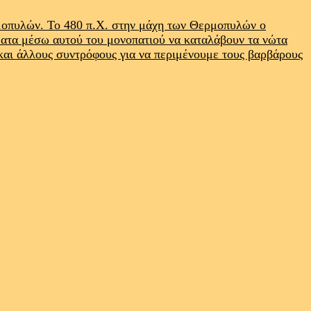
ρμοπυλών. Το 480 π.Χ. στην μάχη των Θερμοπυλών ο
ματα μέσω αυτού του μονοπατιού να καταλάβουν τα νώτα
 και άλλους συντρόφους για να περιμένουμε τους βαρβάρους