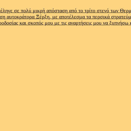
έληγε σε πολύ μικρή απόσταση από το τρίτο στενό των Θε
ρση αυτοκράτορα Ξέρξη, με αποτέλεσμα τα περσικά στρατεύ
προδοσίας και σκοπός μου με τις αναρτήσεις μου να ξυπνήσω