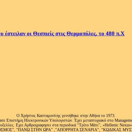
 έστειλαν οι Θεσπιείς στις Θερμοπύλες, το 480 π.Χ
Ο Χρήστος Κασταμονίτης γεννήθηκε στην Αθήνα το 1973.
ασε Επιστήμη Ηλεκτρονικών Υπολογιστών. Έχει μεταπτυχιακό στο Management
ς Βρυξελλες. Εχει Αρθρογραφησει στα περιοδικά “Τρίτο Μάτι”, «Hellenic N
ΟΣ”, “ΠΑΝΩ ΣΤΗΝ ΩΡΑ” ,”ΑΠΟΡΡΗΤΑ ΣΕΝΑΡΙΑ”, “ΚΩΔΙΚΑΣ ΜΥΣΤΗΡΙ