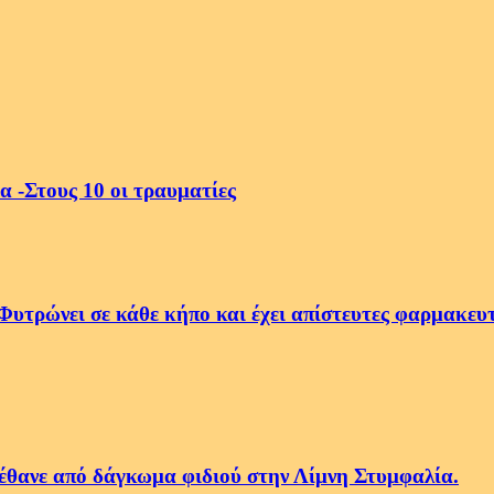
α -Στους 10 οι τραυματίες
Φυτρώνει σε κάθε κήπο και έχει απίστευτες φαρμακευτ
πέθανε από δάγκωμα φιδιού στην Λίμνη Στυμφαλία.