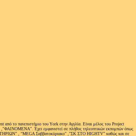
 από το πανεπιστήμιο του Υork στην Αγγλία. Είναι μέλος του Project
exus» ,”ΦΑΙΝΟΜΕΝΑ”. Έχει εμφανιστεί σε πλήθος τηλεοπτικών εκπομπών όπως
ΩΝ” , “MEGA Σαββατοκύριακο” ,”ΣΚ ΣΤΟ HIGHTV” καθώς και σε