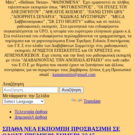
Μάτι”, «Hellenic Nexus» ,”ΦΑΙΝΟΜΕΝΑ”. Έχει εμφανιστεί σε πλήθος
τηλεοπτικών εκπομπών όπως “ΦΥΓΟΚΕΝΤΡΟΣ” , “ΟΙ ΠΥΛΕΣ ΤΟΥ
ΑΝΕΞΗΓΗΤΟΥ” ,”ΑΘΕΑΤΟΣ ΚΟΣΜΟΣ”, “ΠΑΝΩ ΣΤΗΝ ΩΡΑ”
,”ΑΠΟΡΡΗΤΑ ΣΕΝΑΡΙΑ”, “ΚΩΔΙΚΑΣ ΜΥΣΤΗΡΙΩΝ” , “MEGA
Σαββατοκύριακο” ,”ΣΚ ΣΤΟ HIGHTV” καθώς και σε πολλές
ραδιοφωνικές εκπομπές .Στα ερευνητικά του ενδιαφέροντα
συγκαταλέγονται τα UFO, η ιστορία του ευρύτερου ελληνικού χώρου κ.ά.
Στα συλλεκτικά του ενδιαφέροντα περιλαμβάνονται τα γραμματόσημα, τα
νομίσματα και τα χαρτονομίσματα.Είναι Έφεδρος Ειδικός Επιστήμονας
του Γ.Ε.Σ στο κλάδο των Διαβιβάσεων.Συμμετείχε στις ραδιοφωνικές
εκπομπές ΑΓΝΩΣΤΟΙ ΕΠΙΣΚΕΠΤΕΣ και ΟΙ ΧΡΗΣΤΕΣ στο
ATHENSJUKEBOX .Ειχε επισης και την δική του ραδιοφωνική εκπομπή
με τίτλο “ΔΙΑΒΑΙΝΟΝΤΑΣ ΤΗΝ ΑΝΟΠΑΙΑ ΑΤΡΑΠΟ” στο web radio
του Ε.Ο.Ε με θέματα που σκοπό έχουν να ξυπνήσουν και άλλους
συντρόφους για να περιμένουμε τους βαρβάρους ξένους ή μη.Προσωπικό
email :
kastamonitis@gmail.com
Αναζήτηση
Αναζήτηση
για:
Μετάφραστε την Σελίδα
Powered by
Translate
Τελευταία άρθρα
Δημοφιλή άρθρα
ΣΠΑΘΑ ΝΕΑ ΕΚΠΟΜΠΗ ΠΡΟΣΒΑΣΙΜΗ ΣΕ