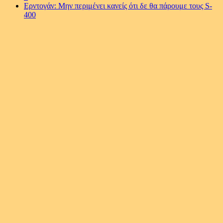
Ερντογάν: Μην περιμένει κανείς ότι δε θα πάρουμε τους S-
400