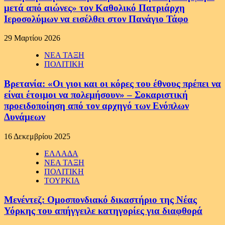
μετά από αιώνες» τον Καθολικό Πατριάρχη
Ιεροσολύμων να εισέλθει στον Πανάγιο Τάφο
29 Μαρτίου 2026
ΝΕΑ ΤΑΞΗ
ΠΟΛΙΤΙΚΗ
Βρετανία: «Οι γιοι και οι κόρες του έθνους πρέπει να
είναι έτοιμοι να πολεμήσουν» – Σοκαριστική
προειδοποίηση από τον αρχηγό των Ενόπλων
Δυνάμεων
16 Δεκεμβρίου 2025
ΕΛΛΑΔΑ
ΝΕΑ ΤΑΞΗ
ΠΟΛΙΤΙΚΗ
ΤΟΥΡΚΙΑ
Μενέντεζ: Ομοσπονδιακό δικαστήριο της Νέας
Υόρκης του απήγγειλε κατηγορίες για διαφθορά