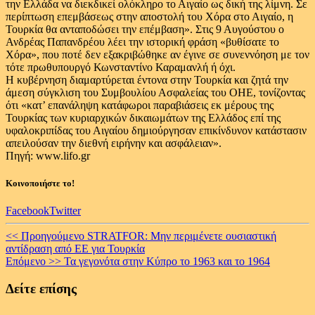
την Ελλάδα να διεκδικεί ολόκληρο το Αιγαίο ως δική της λίμνη. Σε
περίπτωση επεμβάσεως στην αποστολή του Χόρα στο Αιγαίο, η
Τουρκία θα ανταποδώσει την επέμβαση». Στις 9 Αυγούστου ο
Ανδρέας Παπανδρέου λέει την ιστορική φράση «βυθίσατε το
Χόρα», που ποτέ δεν εξακριβώθηκε αν έγινε σε συνεννόηση με τον
τότε πρωθυπουργό Κωνσταντίνο Καραμανλή ή όχι.
Η κυβέρνηση διαμαρτύρεται έντονα στην Τουρκία και ζητά την
άμεση σύγκλιση του Συμβουλίου Ασφαλείας του ΟΗΕ, τονίζοντας
ότι «κατ’ επανάληψη κατάφωροι παραβιάσεις εκ μέρους της
Τουρκίας των κυριαρχικών δικαιωμάτων της Ελλάδος επί της
υφαλοκριπίδας του Αιγαίου δημιούργησαν επικίνδυνον κατάστασιν
απειλούσαν την διεθνή ειρήνην και ασφάλειαν».
Πηγή: www.lifo.gr
Κοινοποιήστε το!
Facebook
Twitter
Continue
<< Προηγούμενο
STRATFOR: Μην περιμένετε ουσιαστική
αντίδραση από ΕΕ για Τουρκία
Reading
Επόμενο >>
Τα γεγονότα στην Κύπρο το 1963 και το 1964
Δείτε επίσης