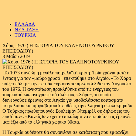
ΕΛΛΑΔΑ
ΝΕΑ ΤΑΞΗ
ΤΟΥΡΚΙΑ
Χόρα, 1976 ( Η ΙΣΤΟΡΙΑ ΤΟΥ ΕΛΛΗΝΟΤΟΥΡΚΙΚΟΥ
ΕΠΕΙΣΟΔΙΟΥ)
8 Μαΐου 2019
Το 1973 συνέβη η μεγάλη πετρελαϊκή κρίση. Τρία χρόνια μετά η
ένταση για τον «μαύρο χρυσό» επεκτάθηκε στο Αιγαίο. «Το Χόρα
παίζει πάλι με την φωτιά» έγραφαν τα πρωτοσέλιδα τον Αύγουστο
του 1976. Η αναστάτωση προκλήθηκε από τις ενέργειες του
τουρκικού ωκεανογραφικού σκάφους «Xόρα», το οποίο
διενεργούσε έρευνες στο Αιγαίο για υποθαλάσσια κοιτάσματα
πετρελαίου και αμφισβητούσε ευθέως την ελληνική υφαλοκρηπίδα.
Ο Τούρκος πρωθυπουργός Σουλεϊμάν Ντεμιρέλ σε δηλώσεις του
επισήμανε: «Κανείς δεν έχει το δικαίωμα να εμποδίσει τις έρευνές
μας έξω από τα ελληνικά χωρικά ύδατα.
Η Τουρκία ουδέποτε θα συναινέσει σε κατάσταση που εμφανίζει