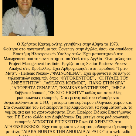
Ο Χρήστος Κασταμονίτης γεννήθηκε στην Αθήνα το 1973.
Φοίτησε στο πανεπιστήμιο του Coventry στην Αγγλία, όπου και σπούδασε
Επιστήμη Ηλεκτρονικών Υπολογιστών. Έχει μεταπτυχιακό στο
Management από το πανεπιστήμιο του Υork στην Αγγλία. Είναι μέλος του
Project Management Institute. Εργάζεται ως Senior Business Process
Analyst στις Βρυξελλες. Εχει Αρθρογραφησει στα περιοδικά “Τρίτο
Μάτι”, «Hellenic Nexus» ,”ΦΑΙΝΟΜΕΝΑ”. Έχει εμφανιστεί σε πλήθος
τηλεοπτικών εκπομπών όπως “ΦΥΓΟΚΕΝΤΡΟΣ” , “ΟΙ ΠΥΛΕΣ ΤΟΥ
ΑΝΕΞΗΓΗΤΟΥ” ,”ΑΘΕΑΤΟΣ ΚΟΣΜΟΣ”, “ΠΑΝΩ ΣΤΗΝ ΩΡΑ”
,”ΑΠΟΡΡΗΤΑ ΣΕΝΑΡΙΑ”, “ΚΩΔΙΚΑΣ ΜΥΣΤΗΡΙΩΝ” , “MEGA
Σαββατοκύριακο” ,”ΣΚ ΣΤΟ HIGHTV” καθώς και σε πολλές
ραδιοφωνικές εκπομπές .Στα ερευνητικά του ενδιαφέροντα
συγκαταλέγονται τα UFO, η ιστορία του ευρύτερου ελληνικού χώρου κ.ά.
Στα συλλεκτικά του ενδιαφέροντα περιλαμβάνονται τα γραμματόσημα, τα
νομίσματα και τα χαρτονομίσματα.Είναι Έφεδρος Ειδικός Επιστήμονας
του Γ.Ε.Σ στο κλάδο των Διαβιβάσεων.Συμμετείχε στις ραδιοφωνικές
εκπομπές ΑΓΝΩΣΤΟΙ ΕΠΙΣΚΕΠΤΕΣ και ΟΙ ΧΡΗΣΤΕΣ στο
ATHENSJUKEBOX .Ειχε επισης και την δική του ραδιοφωνική εκπομπή
με τίτλο “ΔΙΑΒΑΙΝΟΝΤΑΣ ΤΗΝ ΑΝΟΠΑΙΑ ΑΤΡΑΠΟ” στο web radio