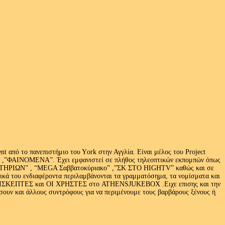
 από το πανεπιστήμιο του Υork στην Αγγλία. Είναι μέλος του Project
exus» ,”ΦΑΙΝΟΜΕΝΑ”. Έχει εμφανιστεί σε πλήθος τηλεοπτικών εκπομπών όπως
ΩΝ” , “MEGA Σαββατοκύριακο” ,”ΣΚ ΣΤΟ HIGHTV” καθώς και σε
τικά του ενδιαφέροντα περιλαμβάνονται τα γραμματόσημα, τα νομίσματα και
Ι ΕΠΙΣΚΕΠΤΕΣ και ΟΙ ΧΡΗΣΤΕΣ στο ATHENSJUKEBOX .Ειχε επισης και την
ν και άλλους συντρόφους για να περιμένουμε τους βαρβάρους ξένους ή