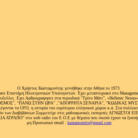
Ο Χρήστος Κασταμονίτης γεννήθηκε στην Αθήνα το 1973.
ασε Επιστήμη Ηλεκτρονικών Υπολογιστών. Έχει μεταπτυχιακό στο Management
ς Βρυξελλες. Εχει Αρθρογραφησει στα περιοδικά “Τρίτο Μάτι”, «Hellenic N
ΟΣ”, “ΠΑΝΩ ΣΤΗΝ ΩΡΑ” ,”ΑΠΟΡΡΗΤΑ ΣΕΝΑΡΙΑ”, “ΚΩΔΙΚΑΣ ΜΥΣΤΗΡΙ
έγονται τα UFO, η ιστορία του ευρύτερου ελληνικού χώρου κ.ά. Στα συλλεκ
 κλάδο των Διαβιβάσεων.Συμμετείχε στις ραδιοφωνικές εκπομπές ΑΓΝΩΣΤΟ
ΤΡΑΠΟ” στο web radio του Ε.Ο.Ε με θέματα που σκοπό έχουν να ξυπνήσου
μη.Προσωπικό email :
kastamonitis@gmail.com