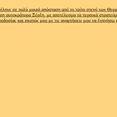
έληγε σε πολύ μικρή απόσταση από το τρίτο στενό των Θε
ρση αυτοκράτορα Ξέρξη, με αποτέλεσμα τα περσικά στρατεύ
προδοσίας και σκοπός μου με τις αναρτήσεις μου να ξυπνήσω