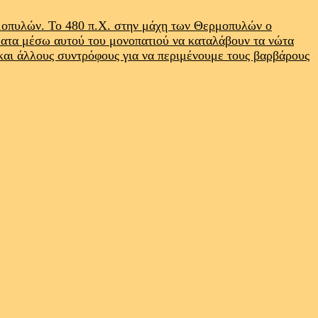
ρμοπυλών. Το 480 π.Χ. στην μάχη των Θερμοπυλών ο
ματα μέσω αυτού του μονοπατιού να καταλάβουν τα νώτα
 και άλλους συντρόφους για να περιμένουμε τους βαρβάρους