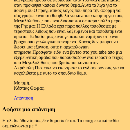
οταν προκυψει καποιο δυνατο θεμα.Αυτα τα λιγα για το
ποιον μου.Ο πραγματικος λογος που πηρα την αφορμη να
σας γραψω ειναι οτι θα ηθελα να κανεται εκπομπη για τους
Μεγαλόλιθους που ειναι διασπαρτοι σε παρα πολλα μεροι
της Γης μας.Η Ελλαδα εχει παρα πολλες τοποθεσιες με
τεραστιους λιθους που ειναι λαξευμενοι και τοποθετιμενοι
αριστα. Τα δασοι μας ειναι γεματα και νομιζουν οτι ειναι
βραχοι απο γεωλογικα φαινομενα. Κανεις δεν μπορει να
δωσει μια εξυγιση, ουτε η αρχαιολογικη
υπηρεσια.Προσφατα ειδα ενα βιντεο στο you tube απο μια
εξερευνιτικη ομαδα που παρουσιαζουν ενα τεραστιο τειχος
απο Μεγαλόλιθους που βρισκεται κοντα στην
Ακρόπολη.Πιστευω να εκεντρισα το ενδιαφερον σας για να
ασχολιθειτε με αυτο το σπουδαιο θεμα.
Με τιμή.
Κάστιας Θωμας.
Απάντηση
Αφήστε μια απάντηση
Η ηλ. διεύθυνση σας δεν δημοσιεύεται.
Τα υποχρεωτικά πεδία
σημειώνονται με
*