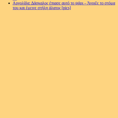
Αργολίδα: Δάσκαλος έπιασε αυτό το ψάρι – Άνοιξε το στόμα
του και έμεινε στήλη άλατος [pics]