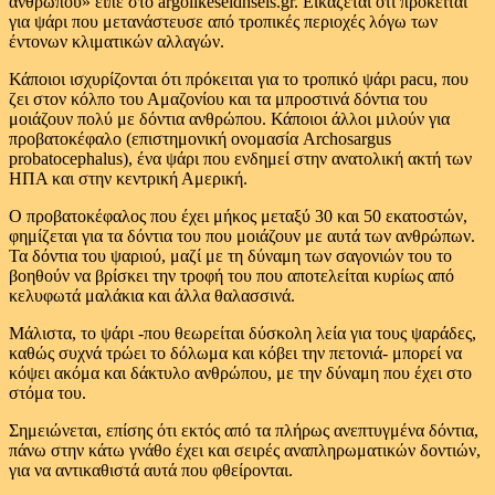
ανθρώπου» είπε στο argolikeseidhseis.gr. Εικάζεται ότι πρόκειται
για ψάρι που μετανάστευσε από τροπικές περιοχές λόγω των
έντονων κλιματικών αλλαγών.
Κάποιοι ισχυρίζονται ότι πρόκειται για το τροπικό ψάρι pacu, που
ζει στον κόλπο του Αμαζονίου και τα μπροστινά δόντια του
μοιάζουν πολύ με δόντια ανθρώπου. Κάποιοι άλλοι μιλούν για
προβατοκέφαλο (επιστημονική ονομασία Archosargus
probatocephalus), ένα ψάρι που ενδημεί στην ανατολική ακτή των
ΗΠΑ και στην κεντρική Αμερική.
Ο προβατοκέφαλος που έχει μήκος μεταξύ 30 και 50 εκατοστών,
φημίζεται για τα δόντια του που μοιάζουν με αυτά των ανθρώπων.
Τα δόντια του ψαριού, μαζί με τη δύναμη των σαγονιών του το
βοηθούν να βρίσκει την τροφή του που αποτελείται κυρίως από
κελυφωτά μαλάκια και άλλα θαλασσινά.
Μάλιστα, το ψάρι -που θεωρείται δύσκολη λεία για τους ψαράδες,
καθώς συχνά τρώει το δόλωμα και κόβει την πετονιά- μπορεί να
κόψει ακόμα και δάκτυλο ανθρώπου, με την δύναμη που έχει στο
στόμα του.
Σημειώνεται, επίσης ότι εκτός από τα πλήρως ανεπτυγμένα δόντια,
πάνω στην κάτω γνάθο έχει και σειρές αναπληρωματικών δοντιών,
για να αντικαθιστά αυτά που φθείρονται.