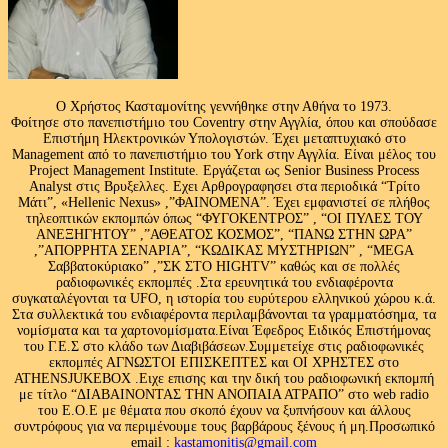
Ο Χρήστος Κασταμονίτης γεννήθηκε στην Αθήνα το 1973.
Φοίτησε στο πανεπιστήμιο του Coventry στην Αγγλία, όπου και σπούδασε
Επιστήμη Ηλεκτρονικών Υπολογιστών. Έχει μεταπτυχιακό στο
Management από το πανεπιστήμιο του Υork στην Αγγλία. Είναι μέλος του
Project Management Institute. Εργάζεται ως Senior Business Process
Analyst στις Βρυξελλες. Εχει Αρθρογραφησει στα περιοδικά “Τρίτο
Μάτι”, «Hellenic Nexus» ,”ΦΑΙΝΟΜΕΝΑ”. Έχει εμφανιστεί σε πλήθος
τηλεοπτικών εκπομπών όπως “ΦΥΓΟΚΕΝΤΡΟΣ” , “ΟΙ ΠΥΛΕΣ ΤΟΥ
ΑΝΕΞΗΓΗΤΟΥ” ,”ΑΘΕΑΤΟΣ ΚΟΣΜΟΣ”, “ΠΑΝΩ ΣΤΗΝ ΩΡΑ”
,”ΑΠΟΡΡΗΤΑ ΣΕΝΑΡΙΑ”, “ΚΩΔΙΚΑΣ ΜΥΣΤΗΡΙΩΝ” , “MEGA
Σαββατοκύριακο” ,”ΣΚ ΣΤΟ HIGHTV” καθώς και σε πολλές
ραδιοφωνικές εκπομπές .Στα ερευνητικά του ενδιαφέροντα
συγκαταλέγονται τα UFO, η ιστορία του ευρύτερου ελληνικού χώρου κ.ά.
Στα συλλεκτικά του ενδιαφέροντα περιλαμβάνονται τα γραμματόσημα, τα
νομίσματα και τα χαρτονομίσματα.Είναι Έφεδρος Ειδικός Επιστήμονας
του Γ.Ε.Σ στο κλάδο των Διαβιβάσεων.Συμμετείχε στις ραδιοφωνικές
εκπομπές ΑΓΝΩΣΤΟΙ ΕΠΙΣΚΕΠΤΕΣ και ΟΙ ΧΡΗΣΤΕΣ στο
ATHENSJUKEBOX .Ειχε επισης και την δική του ραδιοφωνική εκπομπή
με τίτλο “ΔΙΑΒΑΙΝΟΝΤΑΣ ΤΗΝ ΑΝΟΠΑΙΑ ΑΤΡΑΠΟ” στο web radio
του Ε.Ο.Ε με θέματα που σκοπό έχουν να ξυπνήσουν και άλλους
συντρόφους για να περιμένουμε τους βαρβάρους ξένους ή μη.Προσωπικό
email :
kastamonitis@gmail.com