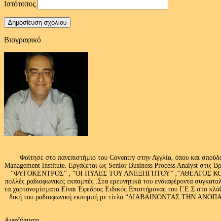
Ιστότοπος
Βιογραφικό
Φοίτησε στο πανεπιστήμιο του Coventry στην Αγγλία, όπου και σπούδ
Management Institute. Εργάζεται ως Senior Business Process Analyst στι
“ΦΥΓΟΚΕΝΤΡΟΣ” , “ΟΙ ΠΥΛΕΣ ΤΟΥ ΑΝΕΞΗΓΗΤΟΥ” ,”ΑΘΕΑΤΟΣ ΚΟΣΜ
πολλές ραδιοφωνικές εκπομπές .Στα ερευνητικά του ενδιαφέροντα συγκαταλ
τα χαρτονομίσματα.Είναι Έφεδρος Ειδικός Επιστήμονας του Γ.Ε.Σ στο
δική του ραδιοφωνική εκπομπή με τίτλο “ΔΙΑΒΑΙΝΟΝΤΑΣ ΤΗΝ ΑΝΟΠΑΙΑ Α
Αναζήτηση