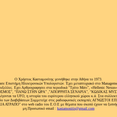
Ο Χρήστος Κασταμονίτης γεννήθηκε στην Αθήνα το 1973.
ασε Επιστήμη Ηλεκτρονικών Υπολογιστών. Έχει μεταπτυχιακό στο Management
ς Βρυξελλες. Εχει Αρθρογραφησει στα περιοδικά “Τρίτο Μάτι”, «Hellenic N
ΟΣ”, “ΠΑΝΩ ΣΤΗΝ ΩΡΑ” ,”ΑΠΟΡΡΗΤΑ ΣΕΝΑΡΙΑ”, “ΚΩΔΙΚΑΣ ΜΥΣΤΗΡΙ
έγονται τα UFO, η ιστορία του ευρύτερου ελληνικού χώρου κ.ά. Στα συλλεκ
 κλάδο των Διαβιβάσεων.Συμμετείχε στις ραδιοφωνικές εκπομπές ΑΓΝΩΣΤΟ
ΤΡΑΠΟ” στο web radio του Ε.Ο.Ε με θέματα που σκοπό έχουν να ξυπνήσου
μη.Προσωπικό email :
kastamonitis@gmail.com