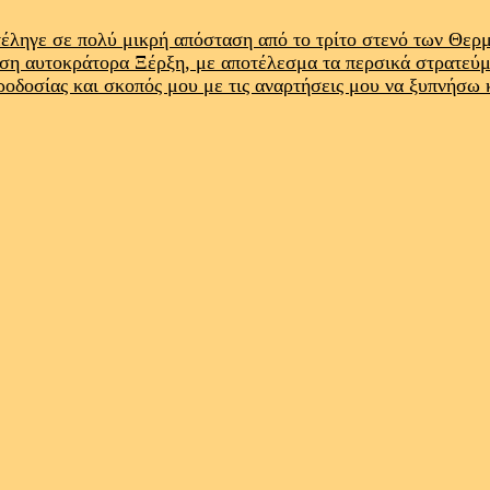
έληγε σε πολύ μικρή απόσταση από το τρίτο στενό των Θε
ρση αυτοκράτορα Ξέρξη, με αποτέλεσμα τα περσικά στρατεύ
προδοσίας και σκοπός μου με τις αναρτήσεις μου να ξυπνήσω