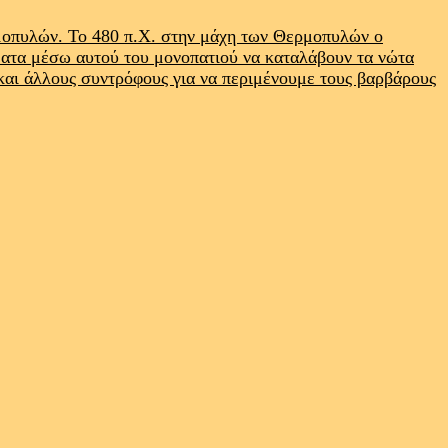
ρμοπυλών. Το 480 π.Χ. στην μάχη των Θερμοπυλών ο
ματα μέσω αυτού του μονοπατιού να καταλάβουν τα νώτα
 και άλλους συντρόφους για να περιμένουμε τους βαρβάρους