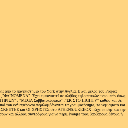
 από το πανεπιστήμιο του Υork στην Αγγλία. Είναι μέλος του Project
exus» ,”ΦΑΙΝΟΜΕΝΑ”. Έχει εμφανιστεί σε πλήθος τηλεοπτικών εκπομπών όπως
ΩΝ” , “MEGA Σαββατοκύριακο” ,”ΣΚ ΣΤΟ HIGHTV” καθώς και σε
τικά του ενδιαφέροντα περιλαμβάνονται τα γραμματόσημα, τα νομίσματα και
Ι ΕΠΙΣΚΕΠΤΕΣ και ΟΙ ΧΡΗΣΤΕΣ στο ATHENSJUKEBOX .Ειχε επισης και την
ν και άλλους συντρόφους για να περιμένουμε τους βαρβάρους ξένους ή