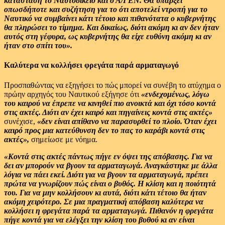
κατάσταση το Ναυτοδικείο και ο Α/ΓΕΝ. Θα υπάρξει
οπωσδήποτε και συζήτηση για το ότι αποτελεί ντροπή για το
Ναυτικό να συμβαίνει κάτι τέτοιο και πιθανότατα ο κυβερνήτης
θα πληρώσει το τίμημα. Και δικαίως, διότι ακόμη κι αν δεν ήταν
αυτός στη γέφυρα, ως κυβερνήτης θα είχε ευθύνη ακόμη κι αν
ήταν στο σπίτι του».
Καλύτερα να κολλήσει φρεγάτα παρά αρματαγωγό
Προσπαθώντας να εξηγήσει το πώς μπορεί να συνέβη το ατύχημα ο
πρώην αρχηγός του Ναυτικού εξήγησε ότι
«ενδεχομένως, λόγω
του καιρού να έπρεπε να κινηθεί πιο ανοικτά και όχι τόσο κοντά
στις ακτές. Διότι αν έχει καιρό και πηγαίνεις κοντά στις ακτές»
συνέχισε,
«δεν είναι απίθανο να παρασυρθεί το πλοίο.
Όταν έχει
καιρό προς μια κατεύθυνση δεν το πας το καράβι κοντά στις
ακτές»,
σημείωσε με νόημα.
«Κοντά στις ακτές πάντως πήγε εν όψει της απόβασης. Για να
δει αν μπορούν να βγουν τα αρματαγωγά. Αναγκάστηκε με άλλα
λόγια να πάει εκεί. Διότι για να βγουν τα αρματαγωγά, πρέπει
πρώτα να γνωρίζουν πώς είναι ο βυθός. Η κλίση και η ποιότητά
του. Για να μην κολλήσουν κι αυτά, διότι κάτι τέτοιο θα ήταν
ακόμη χειρότερο. Σε μια πραγματική απόβαση καλύτερα να
κολλήσει η φρεγάτα παρά τα αρματαγωγά. Πιθανόν η φρεγάτα
πήγε κοντά για να ελέγξει την κλίση του βυθού κι αν είναι