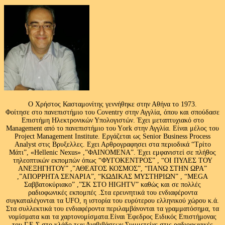
Ο Χρήστος Κασταμονίτης γεννήθηκε στην Αθήνα το 1973.
Φοίτησε στο πανεπιστήμιο του Coventry στην Αγγλία, όπου και σπούδασε
Επιστήμη Ηλεκτρονικών Υπολογιστών. Έχει μεταπτυχιακό στο
Management από το πανεπιστήμιο του Υork στην Αγγλία. Είναι μέλος του
Project Management Institute. Εργάζεται ως Senior Business Process
Analyst στις Βρυξελλες. Εχει Αρθρογραφησει στα περιοδικά “Τρίτο
Μάτι”, «Hellenic Nexus» ,”ΦΑΙΝΟΜΕΝΑ”. Έχει εμφανιστεί σε πλήθος
τηλεοπτικών εκπομπών όπως “ΦΥΓΟΚΕΝΤΡΟΣ” , “ΟΙ ΠΥΛΕΣ ΤΟΥ
ΑΝΕΞΗΓΗΤΟΥ” ,”ΑΘΕΑΤΟΣ ΚΟΣΜΟΣ”, “ΠΑΝΩ ΣΤΗΝ ΩΡΑ”
,”ΑΠΟΡΡΗΤΑ ΣΕΝΑΡΙΑ”, “ΚΩΔΙΚΑΣ ΜΥΣΤΗΡΙΩΝ” , “MEGA
Σαββατοκύριακο” ,”ΣΚ ΣΤΟ HIGHTV” καθώς και σε πολλές
ραδιοφωνικές εκπομπές .Στα ερευνητικά του ενδιαφέροντα
συγκαταλέγονται τα UFO, η ιστορία του ευρύτερου ελληνικού χώρου κ.ά.
Στα συλλεκτικά του ενδιαφέροντα περιλαμβάνονται τα γραμματόσημα, τα
νομίσματα και τα χαρτονομίσματα.Είναι Έφεδρος Ειδικός Επιστήμονας
του Γ.Ε.Σ στο κλάδο των Διαβιβάσεων.Συμμετείχε στις ραδιοφωνικές