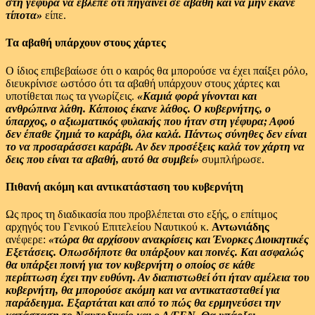
στη γέφυρα να έβλεπε ότι πηγαίνει σε αβαθή και να μην έκανε
τίποτα»
είπε.
Τα αβαθή υπάρχουν στους χάρτες
Ο ίδιος επιβεβαίωσε ότι ο καιρός θα μπορούσε να έχει παίξει ρόλο,
διευκρίνισε ωστόσο ότι τα αβαθή υπάρχουν στους χάρτες και
υποτίθεται πως τα γνωρίζεις.
«Καμιά φορά γίνονται και
ανθρώπινα λάθη. Κάποιος έκανε λάθος. Ο κυβερνήτης, ο
ύπαρχος, ο αξιωματικός φυλακής που ήταν στη γέφυρα; Αφού
δεν έπαθε ζημιά το καράβι, όλα καλά. Πάντως σύνηθες δεν είναι
το να προσαράσσει καράβι. Αν δεν προσέξεις καλά τον χάρτη να
δεις που είναι τα αβαθή, αυτό θα συμβεί»
συμπλήρωσε.
Πιθανή ακόμη και αντικατάσταση του κυβερνήτη
Ως προς τη διαδικασία που προβλέπεται στο εξής, ο επίτιμος
αρχηγός του Γενικού Επιτελείου Ναυτικού κ.
Αντωνιάδης
ανέφερε:
«τώρα θα αρχίσουν ανακρίσεις και Ένορκες Διοικητικές
Εξετάσεις. Οπωσδήποτε θα υπάρξουν και ποινές. Και ασφαλώς
θα υπάρξει ποινή για τον κυβερνήτη ο οποίος σε κάθε
περίπτωση έχει την ευθύνη. Αν διαπιστωθεί ότι ήταν αμέλεια του
κυβερνήτη, θα μπορούσε ακόμη και να αντικατασταθεί για
παράδειγμα. Εξαρτάται και από το πώς θα ερμηνεύσει την