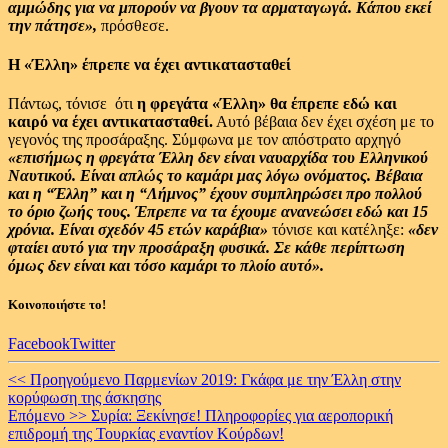
αμμώδης για να μπορούν να βγουν τα αρματαγωγά. Κάπου εκεί
την πάτησε»,
πρόσθεσε.
Η «Έλλη» έπρεπε να έχει αντικατασταθεί
Πάντως, τόνισε ότι
η φρεγάτα «Έλλη» θα έπρεπε εδώ και
καιρό να έχει αντικατασταθεί.
Αυτό βέβαια δεν έχει σχέση με το
γεγονός της προσάραξης. Σύμφωνα με τον απόστρατο αρχηγό
«επισήμως η φρεγάτα Έλλη δεν είναι ναυαρχίδα του Ελληνικού
Ναυτικού. Είναι απλώς το καμάρι μας λόγω ονόματος. Βέβαια
και η “Έλλη” και η “Λήμνος” έχουν συμπληρώσει προ πολλού
το όριο ζωής τους. Έπρεπε να τα έχουμε ανανεώσει εδώ και 15
χρόνια. Είναι σχεδόν 45 ετών καράβια»
τόνισε και κατέληξε:
«δεν
φταίει αυτό για την προσάραξη φυσικά. Σε κάθε περίπτωση
όμως δεν είναι και τόσο καμάρι το πλοίο αυτό».
Κοινοποιήστε το!
Facebook
Twitter
Continue
<< Προηγούμενο
Παρμενίων 2019: Γκάφα με την Έλλη στην
κορύφωση της άσκησης
Reading
Επόμενο >>
Συρία: Ξεκίνησε! Πληροφορίες για αεροπορική
επιδρομή της Τουρκίας εναντίον Κούρδων!