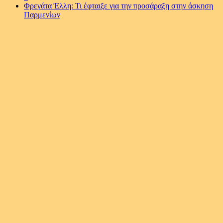
Φρεγάτα Έλλη: Τι έφταιξε για την προσάραξη στην άσκηση
Παρμενίων