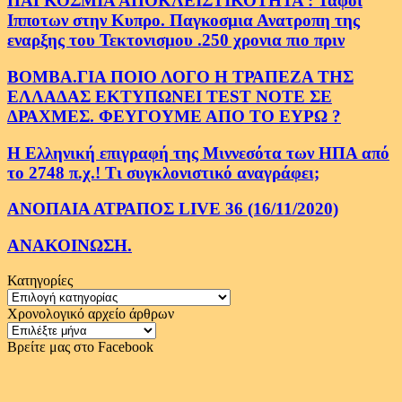
ΠΑΓΚΟΣΜΙΑ ΑΠΟΚΛΕΙΣΤΙΚΟΤΗΤΑ : Ταφοι
Ιπποτων στην Κυπρο. Παγκοσμια Ανατροπη της
εναρξης του Τεκτονισμου .250 χρονια πιο πριν
ΒΟΜΒΑ.ΓΙΑ ΠΟΙΟ ΛΟΓΟ Η ΤΡΑΠΕΖΑ ΤΗΣ
ΕΛΛΑΔΑΣ ΕΚΤΥΠΩΝΕΙ TEST NOTE ΣΕ
ΔΡΑΧΜΕΣ. ΦΕΥΓΟΥΜΕ ΑΠΟ ΤΟ ΕΥΡΩ ?
Η Ελληνική επιγραφή της Μιννεσότα των ΗΠΑ από
το 2748 π.χ.! Τι συγκλονιστικό αναγράφει;
ΑΝΟΠΑΙΑ ΑΤΡΑΠΟΣ LIVE 36 (16/11/2020)
ΑΝΑΚΟΙΝΩΣΗ.
Κατηγορίες
Κατηγορίες
Χρονολογικό αρχείο άρθρων
Χρονολογικό
αρχείο
Βρείτε μας στο Facebook
άρθρων