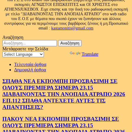
εκπομπές ΑΓΝΩΣΤΟΙ ΕΠΙΣΚΕΠΤΕΣ και ΟΙ ΧΡΗΣΤΕΣ στο
ATHENSJUKEBOX .Ειχε επισης και την δική του ραδιοφωνική εκπομπή
με τίτλο “ΔΙΑΒΑΙΝΟΝΤΑΣ ΤΗΝ ΑΝΟΠΑΙΑ ΑΤΡΑΠΟ” στο web radio
του Ε.Ο.Ε με θέματα που σκοπό έχουν να ξυπνήσουν και άλλους
συντρόφους για να περιμένουμε τους βαρβάρους ξένους ή μη.Προσωπικό
email :
kastamonitis@gmail.com
Αναζήτηση
Αναζήτηση
για:
Μετάφραστε την Σελίδα
Powered by
Translate
Τελευταία άρθρα
Δημοφιλή άρθρα
ΣΠΑΘΑ ΝΕΑ ΕΚΠΟΜΠΗ ΠΡΟΣΒΑΣΙΜΗ ΣΕ
ΟΛΟΥΣ ΠΡΕΜΙΕΡΑ ΣΗΜΕΡΑ 23.15
ΔΙΑΒΑΙΝΟΝΤΑΣ ΤΗΝ ΑΝΟΠΑΙΑ ΑΤΡΑΠΟ 2026
ΕΠ.112 ΣΠΑΘΑ ΑΝΤΕΧΕΤΕ ΑΥΤΕΣ ΤΙΣ
ΑΠΑΝΤΗΣΕΙΣ?
ΠΑΚΟΥ ΝΕΑ ΕΚΠΟΜΠΗ ΠΡΟΣΒΑΣΙΜΗ ΣΕ
ΟΛΟΥΣ ΠΡΕΜΙΕΡΑ ΣΗΜΕΡΑ 23.15
ΔΙΑΒΑΙΝΟΝΤΑΣ ΤΗΝ ΑΝΟΠΑΙΑ ΑΤΡΑΠΟ 2026