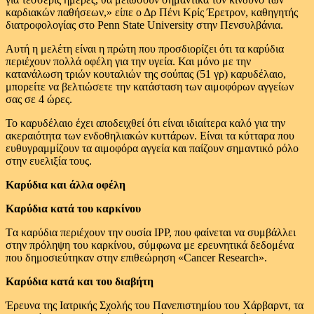
καρδιακών παθήσεων,» είπε ο Δρ Πένι Κρίς Έρετρον, καθηγητής
διατροφολογίας στο Penn State University στην Πενσυλβάνια.
Αυτή η μελέτη είναι η πρώτη που προσδιορίζει ότι τα καρύδια
περιέχουν πολλά οφέλη για την υγεία. Και μόνο με την
κατανάλωση τριών κουταλιών της σούπας (51 γρ) καρυδέλαιο,
μπορείτε να βελτιώσετε την κατάσταση των αιμοφόρων αγγείων
σας σε 4 ώρες.
Το καρυδέλαιο έχει αποδειχθεί ότι είναι ιδιαίτερα καλό για την
ακεραιότητα των ενδοθηλιακών κυττάρων. Είναι τα κύτταρα που
ευθυγραμμίζουν τα αιμοφόρα αγγεία και παίζουν σημαντικό ρόλο
στην ευελιξία τους.
Καρύδια και άλλα οφέλη
Καρύδια κατά του καρκίνου
Tα καρύδια περιέχουν την ουσία IPP, που φαίνεται να συμβάλλει
στην πρόληψη του καρκίνου, σύμφωνα με ερευνητικά δεδομένα
που δημοσιεύτηκαν στην επιθεώρηση «Cancer Research».
Καρύδια κατά και του διαβήτη
Έρευνα της Ιατρικής Σχολής του Πανεπιστημίου του Χάρβαρντ, τα