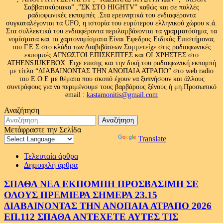
Σαββατοκύριακο” ,”ΣΚ ΣΤΟ HIGHTV” καθώς και σε πολλές
ραδιοφωνικές εκπομπές .Στα ερευνητικά του ενδιαφέροντα
συγκαταλέγονται τα UFO, η ιστορία του ευρύτερου ελληνικού χώρου κ.ά.
Στα συλλεκτικά του ενδιαφέροντα περιλαμβάνονται τα γραμματόσημα, τα
νομίσματα και τα χαρτονομίσματα.Είναι Έφεδρος Ειδικός Επιστήμονας
του Γ.Ε.Σ στο κλάδο των Διαβιβάσεων.Συμμετείχε στις ραδιοφωνικές
εκπομπές ΑΓΝΩΣΤΟΙ ΕΠΙΣΚΕΠΤΕΣ και ΟΙ ΧΡΗΣΤΕΣ στο
ATHENSJUKEBOX .Ειχε επισης και την δική του ραδιοφωνική εκπομπή
με τίτλο “ΔΙΑΒΑΙΝΟΝΤΑΣ ΤΗΝ ΑΝΟΠΑΙΑ ΑΤΡΑΠΟ” στο web radio
του Ε.Ο.Ε με θέματα που σκοπό έχουν να ξυπνήσουν και άλλους
συντρόφους για να περιμένουμε τους βαρβάρους ξένους ή μη.Προσωπικό
email :
kastamonitis@gmail.com
Αναζήτηση
Αναζήτηση
για:
Μετάφραστε την Σελίδα
Powered by
Translate
Τελευταία άρθρα
Δημοφιλή άρθρα
ΣΠΑΘΑ ΝΕΑ ΕΚΠΟΜΠΗ ΠΡΟΣΒΑΣΙΜΗ ΣΕ
ΟΛΟΥΣ ΠΡΕΜΙΕΡΑ ΣΗΜΕΡΑ 23.15
ΔΙΑΒΑΙΝΟΝΤΑΣ ΤΗΝ ΑΝΟΠΑΙΑ ΑΤΡΑΠΟ 2026
ΕΠ.112 ΣΠΑΘΑ ΑΝΤΕΧΕΤΕ ΑΥΤΕΣ ΤΙΣ