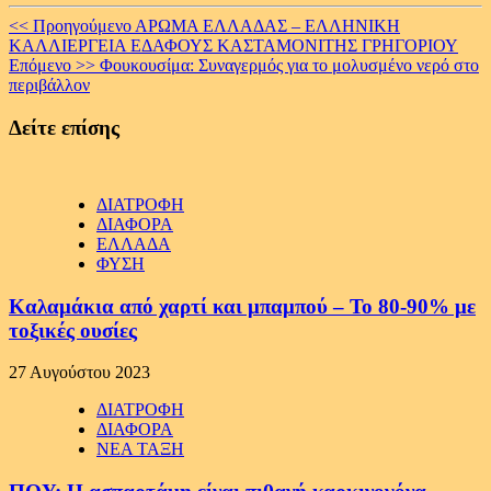
Continue
<< Προηγούμενο
ΑΡΩΜΑ ΕΛΛΑΔΑΣ – ΕΛΛΗΝΙΚΗ
ΚΑΛΛΙΕΡΓΕΙΑ ΕΔΑΦΟΥΣ ΚΑΣΤΑΜΟΝΙΤΗΣ ΓΡΗΓΟΡΙΟΥ
Reading
Επόμενο >>
Φουκουσίμα: Συναγερμός για το μολυσμένο νερό στο
περιβάλλον
Δείτε επίσης
ΔΙΑΤΡΟΦΗ
ΔΙΑΦΟΡΑ
ΕΛΛΑΔΑ
ΦΥΣΗ
Καλαμάκια από χαρτί και μπαμπού – Το 80-90% με
τοξικές ουσίες
27 Αυγούστου 2023
ΔΙΑΤΡΟΦΗ
ΔΙΑΦΟΡΑ
ΝΕΑ ΤΑΞΗ