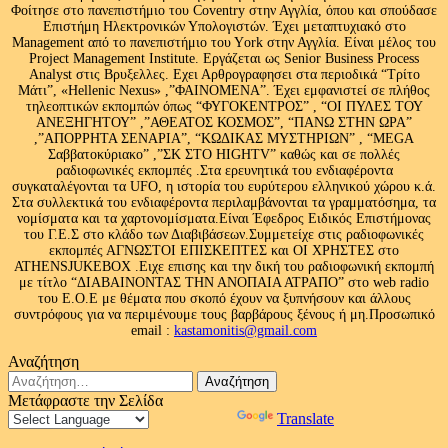
Φοίτησε στο πανεπιστήμιο του Coventry στην Αγγλία, όπου και σπούδασε
Επιστήμη Ηλεκτρονικών Υπολογιστών. Έχει μεταπτυχιακό στο
Management από το πανεπιστήμιο του Υork στην Αγγλία. Είναι μέλος του
Project Management Institute. Εργάζεται ως Senior Business Process
Analyst στις Βρυξελλες. Εχει Αρθρογραφησει στα περιοδικά “Τρίτο
Μάτι”, «Hellenic Nexus» ,”ΦΑΙΝΟΜΕΝΑ”. Έχει εμφανιστεί σε πλήθος
τηλεοπτικών εκπομπών όπως “ΦΥΓΟΚΕΝΤΡΟΣ” , “ΟΙ ΠΥΛΕΣ ΤΟΥ
ΑΝΕΞΗΓΗΤΟΥ” ,”ΑΘΕΑΤΟΣ ΚΟΣΜΟΣ”, “ΠΑΝΩ ΣΤΗΝ ΩΡΑ”
,”ΑΠΟΡΡΗΤΑ ΣΕΝΑΡΙΑ”, “ΚΩΔΙΚΑΣ ΜΥΣΤΗΡΙΩΝ” , “MEGA
Σαββατοκύριακο” ,”ΣΚ ΣΤΟ HIGHTV” καθώς και σε πολλές
ραδιοφωνικές εκπομπές .Στα ερευνητικά του ενδιαφέροντα
συγκαταλέγονται τα UFO, η ιστορία του ευρύτερου ελληνικού χώρου κ.ά.
Στα συλλεκτικά του ενδιαφέροντα περιλαμβάνονται τα γραμματόσημα, τα
νομίσματα και τα χαρτονομίσματα.Είναι Έφεδρος Ειδικός Επιστήμονας
του Γ.Ε.Σ στο κλάδο των Διαβιβάσεων.Συμμετείχε στις ραδιοφωνικές
εκπομπές ΑΓΝΩΣΤΟΙ ΕΠΙΣΚΕΠΤΕΣ και ΟΙ ΧΡΗΣΤΕΣ στο
ATHENSJUKEBOX .Ειχε επισης και την δική του ραδιοφωνική εκπομπή
με τίτλο “ΔΙΑΒΑΙΝΟΝΤΑΣ ΤΗΝ ΑΝΟΠΑΙΑ ΑΤΡΑΠΟ” στο web radio
του Ε.Ο.Ε με θέματα που σκοπό έχουν να ξυπνήσουν και άλλους
συντρόφους για να περιμένουμε τους βαρβάρους ξένους ή μη.Προσωπικό
email :
kastamonitis@gmail.com
Αναζήτηση
Αναζήτηση
για:
Μετάφραστε την Σελίδα
Powered by
Translate