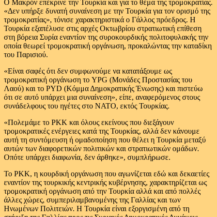
Ο Μακρόν επέκρινε την Τουρκία και για το θέμα της τρομοκρατίας.
«Δεν υπήρξε δυνατή συναίνεση με την Τουρκία για τον ορισμό της
τρομοκρατίας», τόνισε χαρακτηριστικά ο Γάλλος πρόεδρος. Η
Τουρκία εξαπέλυσε στις αρχές Οκτωβρίου στρατιωτική επίθεση
στη βόρεια Συρία εναντίον της συροκουρδικής πολιτοφυλακής την
οποία θεωρεί τρομοκρατική οργάνωση, προκαλώντας την καταδίκη
του Παρισιού.
«Είναι σαφές ότι δεν συμφωνούμε να κατατάξουμε ως
τρομοκρατική οργάνωση το YPG (Μονάδες Προστασίας του
Λαού) και το PYD (Κόμμα Δημοκρατικής Ένωσης) και πιστεύω
ότι σε αυτό υπάρχει μια συναίνεση», είπε, αναφερόμενος στους
συνάδελφους του ηγέτες στο ΝΑΤΟ, εκτός Τουρκίας.
«Πολεμάμε το PKK και όλους εκείνους που διεξάγουν
τρομοκρατικές ενέργειες κατά της Τουρκίας, αλλά δεν κάνουμε
αυτή τη συντόμευση ή ομαδοποίηση που θέλει η Τουρκία μεταξύ
αυτών των διαφορετικών πολιτικών και στρατιωτικών ομάδων.
Οπότε υπάρχει διαφωνία, δεν άρθηκε», συμπλήρωσε.
Το PKK, η κουρδική οργάνωση που αγωνίζεται εδώ και δεκαετίες
εναντίον της τουρκικής κεντρικής κυβέρνησης, χαρακτηρίζεται ως
τρομοκρατική οργάνωση από την Τουρκία αλλά και από πολλές
άλλες χώρες, συμπεριλαμβανομένης της Γαλλίας και των
Ηνωμένων Πολιτειών. Η Τουρκία είναι εξοργισμένη από τη