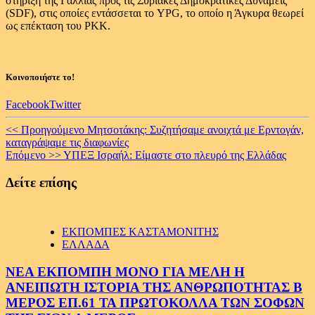
στήριξη της Γαλλίας προς τις Συριακές Δημοκρατικές Δυνάμεις
(SDF), στις οποίες εντάσσεται το YPG, το οποίο η Άγκυρα θεωρεί
ως επέκταση του PKK.
Κοινοποιήστε το!
Facebook
Twitter
Continue
<< Προηγούμενο
Μητσοτάκης: Συζητήσαμε ανοιχτά με Ερντογάν,
καταγράψαμε τις διαφωνίες
Reading
Επόμενο >>
ΥΠΕΞ Ισραήλ: Είμαστε στο πλευρό της Ελλάδας
Δείτε επίσης
ΕΚΠΟΜΠΕΣ ΚΑΣΤΑΜΟΝΙΤΗΣ
ΕΛΛΑΔΑ
ΝΕΑ ΕΚΠΟΜΠΗ ΜΟΝΟ ΓΙΑ ΜΕΛΗ Η
ΑΝΕΙΠΩΤΗ ΙΣΤΟΡΙΑ ΤΗΣ ΑΝΘΡΩΠΟΤΗΤΑΣ Β
ΜΕΡΟΣ ΕΠ.61 ΤΑ ΠΡΩΤΟΚΟΛΛΑ ΤΩΝ ΣΟΦΩΝ