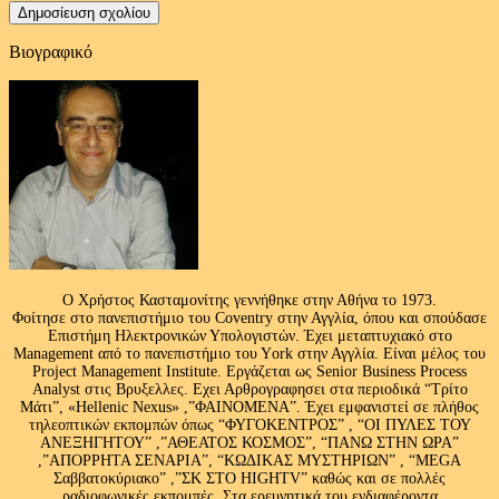
Βιογραφικό
Ο Χρήστος Κασταμονίτης γεννήθηκε στην Αθήνα το 1973.
Φοίτησε στο πανεπιστήμιο του Coventry στην Αγγλία, όπου και σπούδασε
Επιστήμη Ηλεκτρονικών Υπολογιστών. Έχει μεταπτυχιακό στο
Management από το πανεπιστήμιο του Υork στην Αγγλία. Είναι μέλος του
Project Management Institute. Εργάζεται ως Senior Business Process
Analyst στις Βρυξελλες. Εχει Αρθρογραφησει στα περιοδικά “Τρίτο
Μάτι”, «Hellenic Nexus» ,”ΦΑΙΝΟΜΕΝΑ”. Έχει εμφανιστεί σε πλήθος
τηλεοπτικών εκπομπών όπως “ΦΥΓΟΚΕΝΤΡΟΣ” , “ΟΙ ΠΥΛΕΣ ΤΟΥ
ΑΝΕΞΗΓΗΤΟΥ” ,”ΑΘΕΑΤΟΣ ΚΟΣΜΟΣ”, “ΠΑΝΩ ΣΤΗΝ ΩΡΑ”
,”ΑΠΟΡΡΗΤΑ ΣΕΝΑΡΙΑ”, “ΚΩΔΙΚΑΣ ΜΥΣΤΗΡΙΩΝ” , “MEGA
Σαββατοκύριακο” ,”ΣΚ ΣΤΟ HIGHTV” καθώς και σε πολλές
ραδιοφωνικές εκπομπές .Στα ερευνητικά του ενδιαφέροντα