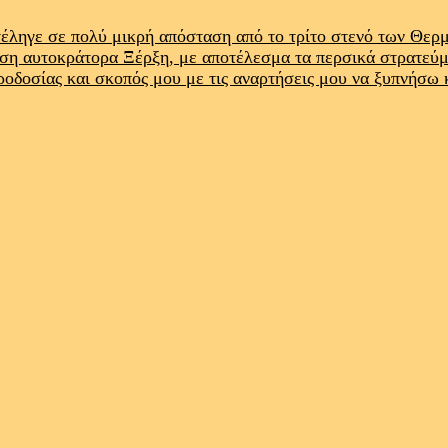
έληγε σε πολύ μικρή απόσταση από το τρίτο στενό των Θε
ρση αυτοκράτορα Ξέρξη, με αποτέλεσμα τα περσικά στρατεύ
προδοσίας και σκοπός μου με τις αναρτήσεις μου να ξυπνήσω