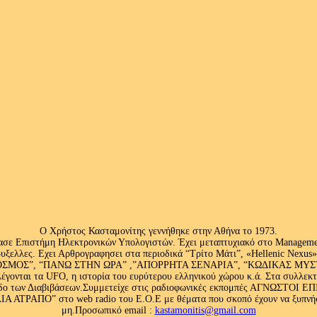
Ο Χρήστος Κασταμονίτης γεννήθηκε στην Αθήνα το 1973.
ασε Επιστήμη Ηλεκτρονικών Υπολογιστών. Έχει μεταπτυχιακό στο Management
ς Βρυξελλες. Εχει Αρθρογραφησει στα περιοδικά “Τρίτο Μάτι”, «Hellenic N
ΟΣ”, “ΠΑΝΩ ΣΤΗΝ ΩΡΑ” ,”ΑΠΟΡΡΗΤΑ ΣΕΝΑΡΙΑ”, “ΚΩΔΙΚΑΣ ΜΥΣΤΗΡΙ
έγονται τα UFO, η ιστορία του ευρύτερου ελληνικού χώρου κ.ά. Στα συλλεκ
 κλάδο των Διαβιβάσεων.Συμμετείχε στις ραδιοφωνικές εκπομπές ΑΓΝΩΣΤΟ
ΤΡΑΠΟ” στο web radio του Ε.Ο.Ε με θέματα που σκοπό έχουν να ξυπνήσου
μη.Προσωπικό email :
kastamonitis@gmail.com