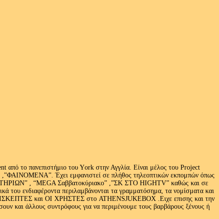
 από το πανεπιστήμιο του Υork στην Αγγλία. Είναι μέλος του Project
exus» ,”ΦΑΙΝΟΜΕΝΑ”. Έχει εμφανιστεί σε πλήθος τηλεοπτικών εκπομπών όπως
ΩΝ” , “MEGA Σαββατοκύριακο” ,”ΣΚ ΣΤΟ HIGHTV” καθώς και σε
τικά του ενδιαφέροντα περιλαμβάνονται τα γραμματόσημα, τα νομίσματα και
Ι ΕΠΙΣΚΕΠΤΕΣ και ΟΙ ΧΡΗΣΤΕΣ στο ATHENSJUKEBOX .Ειχε επισης και την
ν και άλλους συντρόφους για να περιμένουμε τους βαρβάρους ξένους ή