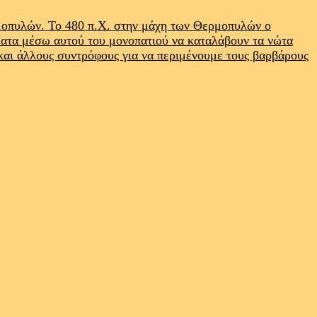
ρμοπυλών. Το 480 π.Χ. στην μάχη των Θερμοπυλών ο
ματα μέσω αυτού του μονοπατιού να καταλάβουν τα νώτα
 και άλλους συντρόφους για να περιμένουμε τους βαρβάρους