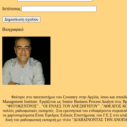
Ιστότοπος
Βιογραφικό
Φοίτησε στο πανεπιστήμιο του Coventry στην Αγγλία, όπου και σπούδ
Management Institute. Εργάζεται ως Senior Business Process Analyst στι
“ΦΥΓΟΚΕΝΤΡΟΣ” , “ΟΙ ΠΥΛΕΣ ΤΟΥ ΑΝΕΞΗΓΗΤΟΥ” ,”ΑΘΕΑΤΟΣ ΚΟΣΜ
πολλές ραδιοφωνικές εκπομπές .Στα ερευνητικά του ενδιαφέροντα συγκαταλ
τα χαρτονομίσματα.Είναι Έφεδρος Ειδικός Επιστήμονας του Γ.Ε.Σ στο
δική του ραδιοφωνική εκπομπή με τίτλο “ΔΙΑΒΑΙΝΟΝΤΑΣ ΤΗΝ ΑΝΟΠΑΙΑ Α