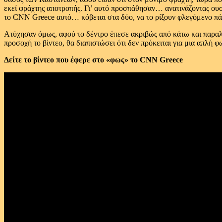
εκεί φράχτης αποτροπής. Γι’ αυτό προσπάθησαν… ανατινάζοντας ουσ
το CNN Greece αυτό… κόβεται στα δύο, να το ρίξουν φλεγόμενο πά
Ατύχησαν όμως, αφού το δέντρο έπεσε ακριβώς από κάτω και παραλί
προσοχή το βίντεο, θα διαπιστώσει ότι δεν πρόκειται για μια απλή 
Δείτε το βίντεο που έφερε στο «φως» το CNN Greece