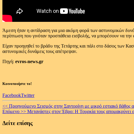
Άμεση ήταν η αντίδραση για μια ακόμη φορά των αστυνομικών δυνά
περίπτωση που γινόταν προσπάθεια εισβολής, να μπορέσουν να την 
Είχαν προηγηθεί το βράδυ της Τετάρτης και πάλι στο δάσος των Κα
αστυνομικές δυνάμεις τους απέτρεψαν.
Πηγή:
evros-news.gr
Κοινοποιήστε το!
Facebook
Twitter
Continue
<< Προηγούμενο
Σεισμός στην Σαντορίνη με μικρό εστιακό βάθος 
Επόμενο >>
Μετανάστες στον Έβρο: Η Τουρκία τους απομακρύνει α
Reading
Δείτε επίσης