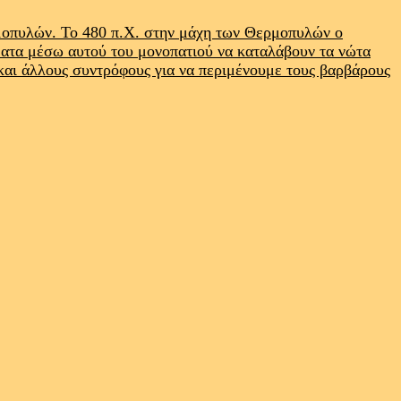
ρμοπυλών. Το 480 π.Χ. στην μάχη των Θερμοπυλών ο
ματα μέσω αυτού του μονοπατιού να καταλάβουν τα νώτα
 και άλλους συντρόφους για να περιμένουμε τους βαρβάρους