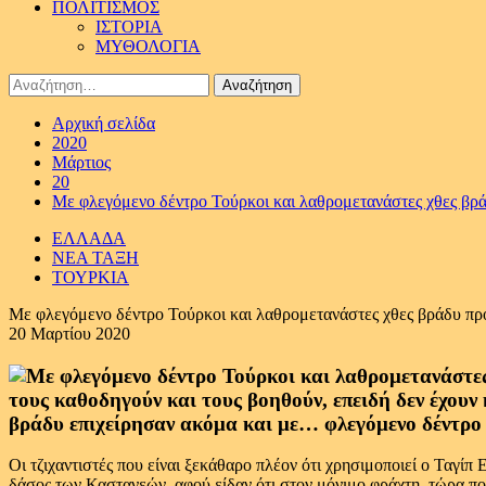
ΠΟΛΙΤΙΣΜΟΣ
ΙΣΤΟΡΙΑ
ΜΥΘΟΛΟΓΙΑ
Αναζήτηση
για:
Αρχική σελίδα
2020
Μάρτιος
20
Με φλεγόμενο δέντρο Τούρκοι και λαθρομετανάστες χθες βρά
ΕΛΛΑΔΑ
ΝΕΑ ΤΑΞΗ
ΤΟΥΡΚΙΑ
Με φλεγόμενο δέντρο Τούρκοι και λαθρομετανάστες χθες βράδυ πρ
20 Μαρτίου 2020
τους καθοδηγούν και τους βοηθούν, επειδή δεν έχουν
βράδυ επιχείρησαν ακόμα και με… φλεγόμενο δέντρο 
Οι τζιχαντιστές που είναι ξεκάθαρο πλέον ότι χρησιμοποιεί ο Ταγί
δάσος των Καστανεών, αφού είδαν ότι στον μόνιμο φράχτη, τώρα που