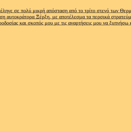
έληγε σε πολύ μικρή απόσταση από το τρίτο στενό των Θε
ρση αυτοκράτορα Ξέρξη, με αποτέλεσμα τα περσικά στρατεύ
προδοσίας και σκοπός μου με τις αναρτήσεις μου να ξυπνήσω