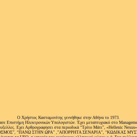
Ο Χρήστος Κασταμονίτης γεννήθηκε στην Αθήνα το 1973.
ασε Επιστήμη Ηλεκτρονικών Υπολογιστών. Έχει μεταπτυχιακό στο Management
ς Βρυξελλες. Εχει Αρθρογραφησει στα περιοδικά “Τρίτο Μάτι”, «Hellenic N
ΟΣ”, “ΠΑΝΩ ΣΤΗΝ ΩΡΑ” ,”ΑΠΟΡΡΗΤΑ ΣΕΝΑΡΙΑ”, “ΚΩΔΙΚΑΣ ΜΥΣΤΗΡΙ