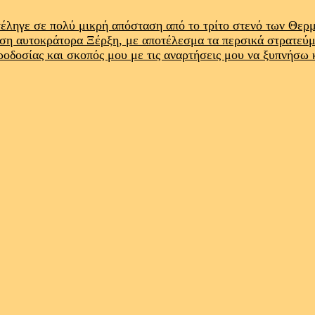
έληγε σε πολύ μικρή απόσταση από το τρίτο στενό των Θε
ρση αυτοκράτορα Ξέρξη, με αποτέλεσμα τα περσικά στρατεύ
προδοσίας και σκοπός μου με τις αναρτήσεις μου να ξυπνήσω