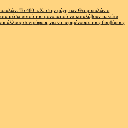
ρμοπυλών. Το 480 π.Χ. στην μάχη των Θερμοπυλών ο
ματα μέσω αυτού του μονοπατιού να καταλάβουν τα νώτα
 και άλλους συντρόφους για να περιμένουμε τους βαρβάρους