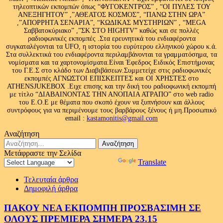
τηλεοπτικών εκπομπών όπως “ΦΥΓΟΚΕΝΤΡΟΣ” , “ΟΙ ΠΥΛΕΣ ΤΟΥ
ΑΝΕΞΗΓΗΤΟΥ” ,”ΑΘΕΑΤΟΣ ΚΟΣΜΟΣ”, “ΠΑΝΩ ΣΤΗΝ ΩΡΑ”
,”ΑΠΟΡΡΗΤΑ ΣΕΝΑΡΙΑ”, “ΚΩΔΙΚΑΣ ΜΥΣΤΗΡΙΩΝ” , “MEGA
Σαββατοκύριακο” ,”ΣΚ ΣΤΟ HIGHTV” καθώς και σε πολλές
ραδιοφωνικές εκπομπές .Στα ερευνητικά του ενδιαφέροντα
συγκαταλέγονται τα UFO, η ιστορία του ευρύτερου ελληνικού χώρου κ.ά.
Στα συλλεκτικά του ενδιαφέροντα περιλαμβάνονται τα γραμματόσημα, τα
νομίσματα και τα χαρτονομίσματα.Είναι Έφεδρος Ειδικός Επιστήμονας
του Γ.Ε.Σ στο κλάδο των Διαβιβάσεων.Συμμετείχε στις ραδιοφωνικές
εκπομπές ΑΓΝΩΣΤΟΙ ΕΠΙΣΚΕΠΤΕΣ και ΟΙ ΧΡΗΣΤΕΣ στο
ATHENSJUKEBOX .Ειχε επισης και την δική του ραδιοφωνική εκπομπή
με τίτλο “ΔΙΑΒΑΙΝΟΝΤΑΣ ΤΗΝ ΑΝΟΠΑΙΑ ΑΤΡΑΠΟ” στο web radio
του Ε.Ο.Ε με θέματα που σκοπό έχουν να ξυπνήσουν και άλλους
συντρόφους για να περιμένουμε τους βαρβάρους ξένους ή μη.Προσωπικό
email :
kastamonitis@gmail.com
Αναζήτηση
Αναζήτηση
για:
Μετάφραστε την Σελίδα
Powered by
Translate
Τελευταία άρθρα
Δημοφιλή άρθρα
ΠΑΚΟΥ ΝΕΑ ΕΚΠΟΜΠΗ ΠΡΟΣΒΑΣΙΜΗ ΣΕ
ΟΛΟΥΣ ΠΡΕΜΙΕΡΑ ΣΗΜΕΡΑ 23.15