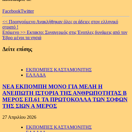
Facebook
Twitter
Continue
<< Προηγούμενο
Ανακλήθηκαν όλες οι άδειες στον ελληνικό
στρατό !
Reading
Επόμενο >>
Εκτακτο: Συναγερμός στις Ένοπλες δυνάμεις από τον
Έβρο μέχρι τα νησιά
Δείτε επίσης
ΕΚΠΟΜΠΕΣ ΚΑΣΤΑΜΟΝΙΤΗΣ
ΕΛΛΑΔΑ
ΝΕΑ ΕΚΠΟΜΠΗ ΜΟΝΟ ΓΙΑ ΜΕΛΗ Η
ΑΝΕΙΠΩΤΗ ΙΣΤΟΡΙΑ ΤΗΣ ΑΝΘΡΩΠΟΤΗΤΑΣ Β
ΜΕΡΟΣ ΕΠ.61 ΤΑ ΠΡΩΤΟΚΟΛΛΑ ΤΩΝ ΣΟΦΩΝ
ΤΗΣ ΣΙΩΝ Α ΜΕΡΟΣ
27 Απριλίου 2026
ΕΚΠΟΜΠΕΣ ΚΑΣΤΑΜΟΝΙΤΗΣ