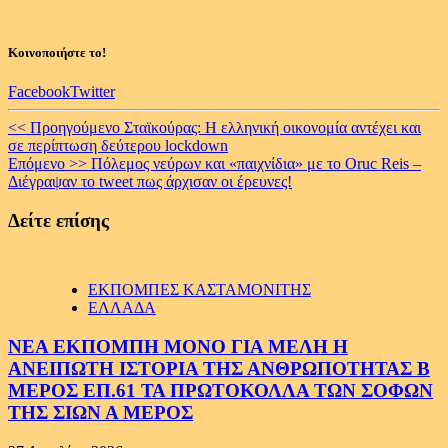
Κοινοποιήστε το!
Facebook
Twitter
Continue
<< Προηγούμενο
Σταϊκούρας: Η ελληνική οικονομία αντέχει και
σε περίπτωση δεύτερου lockdown
Reading
Επόμενο >>
Πόλεμος νεύρων και «παιχνίδια» με το Oruc Reis –
Διέγραψαν το tweet πως άρχισαν οι έρευνες!
Δείτε επίσης
ΕΚΠΟΜΠΕΣ ΚΑΣΤΑΜΟΝΙΤΗΣ
ΕΛΛΑΔΑ
ΝΕΑ ΕΚΠΟΜΠΗ ΜΟΝΟ ΓΙΑ ΜΕΛΗ Η
ΑΝΕΙΠΩΤΗ ΙΣΤΟΡΙΑ ΤΗΣ ΑΝΘΡΩΠΟΤΗΤΑΣ Β
ΜΕΡΟΣ ΕΠ.61 ΤΑ ΠΡΩΤΟΚΟΛΛΑ ΤΩΝ ΣΟΦΩΝ
ΤΗΣ ΣΙΩΝ Α ΜΕΡΟΣ