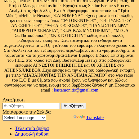
Management από το πανεπιστήμιο του Υork στην Αγγλία. Είναι μέλος του
Project Management Institute. Εργάζεται ως Senior Business Process
Analyst στις Βρυξελλες. Εχει Αρθρογραφησει στα περιοδικά “Τρίτο
Μάτι”, «Hellenic Nexus» ,”ΦΑΙΝΟΜΕΝΑ”. Έχει εμφανιστεί σε πλήθος
τηλεοπτικών εκπομπών όπως “ΦΥΓΟΚΕΝΤΡΟΣ” , “ΟΙ ΠΥΛΕΣ ΤΟΥ
ΑΝΕΞΗΓΗΤΟΥ” ,”ΑΘΕΑΤΟΣ ΚΟΣΜΟΣ”, “ΠΑΝΩ ΣΤΗΝ ΩΡΑ”
,”ΑΠΟΡΡΗΤΑ ΣΕΝΑΡΙΑ”, “ΚΩΔΙΚΑΣ ΜΥΣΤΗΡΙΩΝ” , “MEGA
Σαββατοκύριακο” ,”ΣΚ ΣΤΟ HIGHTV” καθώς και σε πολλές
ραδιοφωνικές εκπομπές .Στα ερευνητικά του ενδιαφέροντα
συγκαταλέγονται τα UFO, η ιστορία του ευρύτερου ελληνικού χώρου κ.ά.
Στα συλλεκτικά του ενδιαφέροντα περιλαμβάνονται τα γραμματόσημα, τα
νομίσματα και τα χαρτονομίσματα.Είναι Έφεδρος Ειδικός Επιστήμονας
του Γ.Ε.Σ στο κλάδο των Διαβιβάσεων.Συμμετείχε στις ραδιοφωνικές
εκπομπές ΑΓΝΩΣΤΟΙ ΕΠΙΣΚΕΠΤΕΣ και ΟΙ ΧΡΗΣΤΕΣ στο
ATHENSJUKEBOX .Ειχε επισης και την δική του ραδιοφωνική εκπομπή
με τίτλο “ΔΙΑΒΑΙΝΟΝΤΑΣ ΤΗΝ ΑΝΟΠΑΙΑ ΑΤΡΑΠΟ” στο web radio
του Ε.Ο.Ε με θέματα που σκοπό έχουν να ξυπνήσουν και άλλους
συντρόφους για να περιμένουμε τους βαρβάρους ξένους ή μη.Προσωπικό
email :
kastamonitis@gmail.com
Αναζήτηση
Αναζήτηση
για:
Μετάφραστε την Σελίδα
Powered by
Translate
Τελευταία άρθρα
Δημοφιλή άρθρα