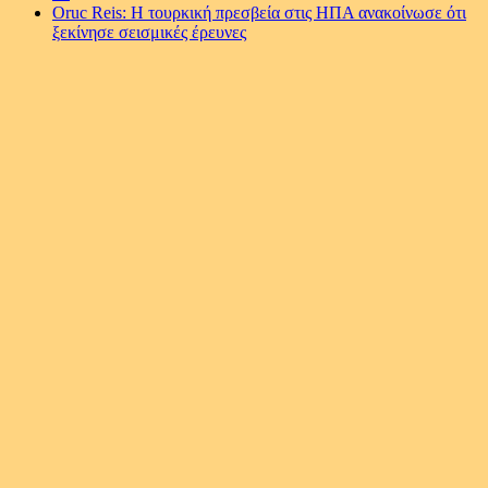
Oruc Reis: Η τουρκική πρεσβεία στις ΗΠΑ ανακοίνωσε ότι
ξεκίνησε σεισμικές έρευνες