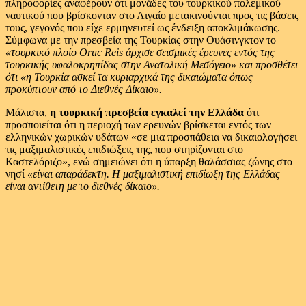
πληροφορίες αναφέρουν ότι μονάδες του τουρκικού πολεμικού
ναυτικού που βρίσκονταν στο Αιγαίο μετακινούνται προς τις βάσεις
τους, γεγονός που είχε ερμηνευτεί ως ένδειξη αποκλιμάκωσης.
Σύμφωνα με την πρεσβεία της Τουρκίας στην Ουάσινγκτον το
«τουρκικό πλοίο Oruc Reis άρχισε σεισμικές έρευνες εντός της
τουρκικής υφαλοκρηπίδας στην Ανατολική Μεσόγειο» και προσθέτει
ότι «η Τουρκία ασκεί τα κυριαρχικά της δικαιώματα όπως
προκύπτουν από το Διεθνές Δίκαιο».
Μάλιστα,
η τουρκική πρεσβεία εγκαλεί την Ελλάδα
ότι
προσποιείται ότι η περιοχή των ερευνών βρίσκεται εντός των
ελληνικών χωρικών υδάτων «σε μια προσπάθεια να δικαιολογήσει
τις μαξιμαλιστικές επιδιώξεις της, που στηρίζονται στο
Καστελόριζο», ενώ σημειώνει ότι η ύπαρξη θαλάσσιας ζώνης στο
νησί
«είναι απαράδεκτη. Η μαξιμαλιστική επιδίωξη της Ελλάδας
είναι αντίθετη με το διεθνές δίκαιο».