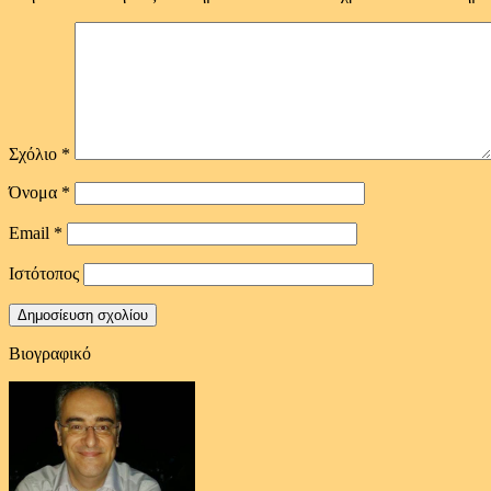
Σχόλιο
*
Όνομα
*
Email
*
Ιστότοπος
Βιογραφικό