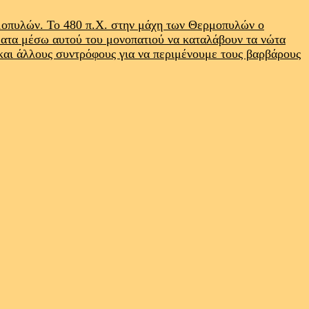
ρμοπυλών. Το 480 π.Χ. στην μάχη των Θερμοπυλών ο
ματα μέσω αυτού του μονοπατιού να καταλάβουν τα νώτα
 και άλλους συντρόφους για να περιμένουμε τους βαρβάρους