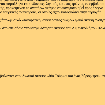
τας παράλληλα επικίνδυνους ελιγμούς και επιχειρώντας να εμβολίσε
ς, προκειμένου το ανωτέρω σκάφος να ακινητοποιηθεί προς έλεγχο. 
 τουρκικές ακταιωρούς, οι οποίες είχαν καταφθάσει στην περιοχή”.
ήταν-φυσικά- διαφορετική, αναφέροντας πως ελληνικά σκάφη άνοιξαν
- αν στο επεισόδιο “πρωταγωνίστησε” σκάφος του Λιμενικού ή του Πολ
αίνοντες στο ιδιωτικό σκάφος -δύο Τούρκοι και ένας Σύρος- τραυματ