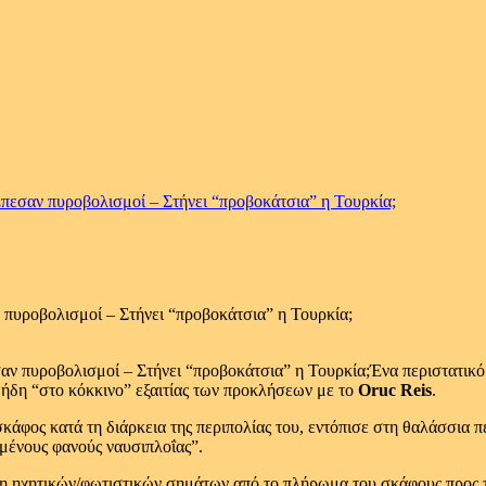
Έπεσαν πυροβολισμοί – Στήνει “προβοκάτσια” η Τουρκία;
 πυροβολισμοί – Στήνει “προβοκάτσια” η Τουρκία;
Ένα περιστατικό
 ήδη “στο κόκκινο” εξαιτίας των προκλήσεων με το
Oruc Reis
.
κάφος κατά τη διάρκεια της περιπολίας του, εντόπισε στη θαλάσσια 
μένους φανούς ναυσιπλοΐας”.
η ηχητικών/φωτιστικών σημάτων από το πλήρωμα του σκάφους προς τ