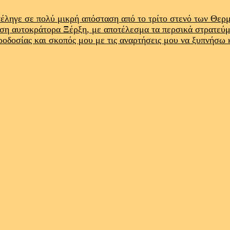
έληγε σε πολύ μικρή απόσταση από το τρίτο στενό των Θε
ρση αυτοκράτορα Ξέρξη, με αποτέλεσμα τα περσικά στρατεύ
προδοσίας και σκοπός μου με τις αναρτήσεις μου να ξυπνήσω