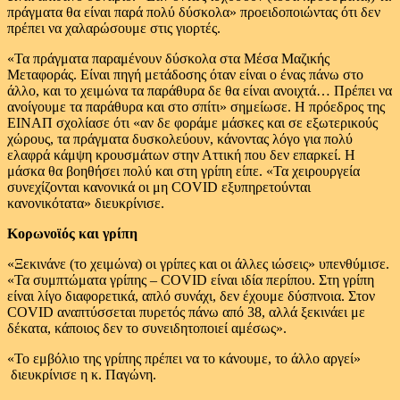
πράγματα θα είναι παρά πολύ δύσκολα» προειδοποιώντας ότι δεν
πρέπει να χαλαρώσουμε στις γιορτές.
«Τα πράγματα παραμένουν δύσκολα στα Μέσα Μαζικής
Μεταφοράς. Είναι πηγή μετάδοσης όταν είναι ο ένας πάνω στο
άλλο, και το χειμώνα τα παράθυρα δε θα είναι ανοιχτά… Πρέπει να
ανοίγουμε τα παράθυρα και στο σπίτι» σημείωσε. Η πρόεδρος της
ΕΙΝΑΠ σχολίασε ότι «αν δε φοράμε μάσκες και σε εξωτερικούς
χώρους, τα πράγματα δυσκολεύουν, κάνοντας λόγο για πολύ
ελαφρά κάμψη κρουσμάτων στην Αττική που δεν επαρκεί. Η
μάσκα θα βοηθήσει πολύ και στη γρίπη είπε. «Τα χειρουργεία
συνεχίζονται κανονικά οι μη COVID εξυπηρετούνται
κανονικότατα» διευκρίνισε.
Κορωνοϊός και γρίπη
«Ξεκινάνε (το χειμώνα) οι γρίπες και οι άλλες ιώσεις» υπενθύμισε.
«Τα συμπτώματα γρίπης – COVID είναι ιδία περίπου. Στη γρίπη
είναι λίγο διαφορετικά, απλό συνάχι, δεν έχουμε δύσπνοια. Στον
COVID αναπτύσσεται πυρετός πάνω από 38, αλλά ξεκινάει με
δέκατα, κάποιος δεν το συνειδητοποιεί αμέσως».
«Το εμβόλιο της γρίπης πρέπει να το κάνουμε, το άλλο αργεί»
διευκρίνισε η κ. Παγώνη.