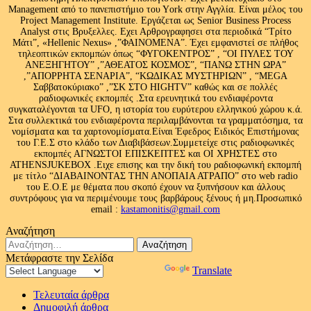
Management από το πανεπιστήμιο του Υork στην Αγγλία. Είναι μέλος του
Project Management Institute. Εργάζεται ως Senior Business Process
Analyst στις Βρυξελλες. Εχει Αρθρογραφησει στα περιοδικά “Τρίτο
Μάτι”, «Hellenic Nexus» ,”ΦΑΙΝΟΜΕΝΑ”. Έχει εμφανιστεί σε πλήθος
τηλεοπτικών εκπομπών όπως “ΦΥΓΟΚΕΝΤΡΟΣ” , “ΟΙ ΠΥΛΕΣ ΤΟΥ
ΑΝΕΞΗΓΗΤΟΥ” ,”ΑΘΕΑΤΟΣ ΚΟΣΜΟΣ”, “ΠΑΝΩ ΣΤΗΝ ΩΡΑ”
,”ΑΠΟΡΡΗΤΑ ΣΕΝΑΡΙΑ”, “ΚΩΔΙΚΑΣ ΜΥΣΤΗΡΙΩΝ” , “MEGA
Σαββατοκύριακο” ,”ΣΚ ΣΤΟ HIGHTV” καθώς και σε πολλές
ραδιοφωνικές εκπομπές .Στα ερευνητικά του ενδιαφέροντα
συγκαταλέγονται τα UFO, η ιστορία του ευρύτερου ελληνικού χώρου κ.ά.
Στα συλλεκτικά του ενδιαφέροντα περιλαμβάνονται τα γραμματόσημα, τα
νομίσματα και τα χαρτονομίσματα.Είναι Έφεδρος Ειδικός Επιστήμονας
του Γ.Ε.Σ στο κλάδο των Διαβιβάσεων.Συμμετείχε στις ραδιοφωνικές
εκπομπές ΑΓΝΩΣΤΟΙ ΕΠΙΣΚΕΠΤΕΣ και ΟΙ ΧΡΗΣΤΕΣ στο
ATHENSJUKEBOX .Ειχε επισης και την δική του ραδιοφωνική εκπομπή
με τίτλο “ΔΙΑΒΑΙΝΟΝΤΑΣ ΤΗΝ ΑΝΟΠΑΙΑ ΑΤΡΑΠΟ” στο web radio
του Ε.Ο.Ε με θέματα που σκοπό έχουν να ξυπνήσουν και άλλους
συντρόφους για να περιμένουμε τους βαρβάρους ξένους ή μη.Προσωπικό
email :
kastamonitis@gmail.com
Αναζήτηση
Αναζήτηση
για:
Μετάφραστε την Σελίδα
Powered by
Translate
Τελευταία άρθρα
Δημοφιλή άρθρα