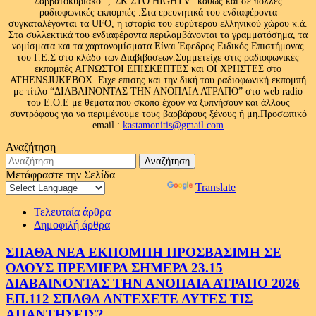
Σαββατοκύριακο” ,”ΣΚ ΣΤΟ HIGHTV” καθώς και σε πολλές
ραδιοφωνικές εκπομπές .Στα ερευνητικά του ενδιαφέροντα
συγκαταλέγονται τα UFO, η ιστορία του ευρύτερου ελληνικού χώρου κ.ά.
Στα συλλεκτικά του ενδιαφέροντα περιλαμβάνονται τα γραμματόσημα, τα
νομίσματα και τα χαρτονομίσματα.Είναι Έφεδρος Ειδικός Επιστήμονας
του Γ.Ε.Σ στο κλάδο των Διαβιβάσεων.Συμμετείχε στις ραδιοφωνικές
εκπομπές ΑΓΝΩΣΤΟΙ ΕΠΙΣΚΕΠΤΕΣ και ΟΙ ΧΡΗΣΤΕΣ στο
ATHENSJUKEBOX .Ειχε επισης και την δική του ραδιοφωνική εκπομπή
με τίτλο “ΔΙΑΒΑΙΝΟΝΤΑΣ ΤΗΝ ΑΝΟΠΑΙΑ ΑΤΡΑΠΟ” στο web radio
του Ε.Ο.Ε με θέματα που σκοπό έχουν να ξυπνήσουν και άλλους
συντρόφους για να περιμένουμε τους βαρβάρους ξένους ή μη.Προσωπικό
email :
kastamonitis@gmail.com
Αναζήτηση
Αναζήτηση
για:
Μετάφραστε την Σελίδα
Powered by
Translate
Τελευταία άρθρα
Δημοφιλή άρθρα
ΣΠΑΘΑ ΝΕΑ ΕΚΠΟΜΠΗ ΠΡΟΣΒΑΣΙΜΗ ΣΕ
ΟΛΟΥΣ ΠΡΕΜΙΕΡΑ ΣΗΜΕΡΑ 23.15
ΔΙΑΒΑΙΝΟΝΤΑΣ ΤΗΝ ΑΝΟΠΑΙΑ ΑΤΡΑΠΟ 2026
ΕΠ.112 ΣΠΑΘΑ ΑΝΤΕΧΕΤΕ ΑΥΤΕΣ ΤΙΣ
ΑΠΑΝΤΗΣΕΙΣ?