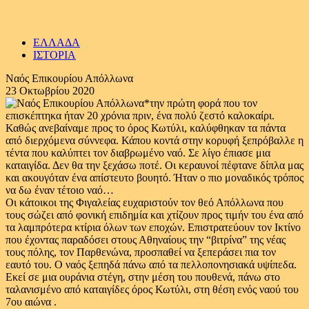
ΕΛΛΑΔΑ
ΙΣΤΟΡΙΑ
Ναός Επικουρίου Απόλλωνα
23 Οκτωβρίου 2020
*την πρώτη φορά που τον
επισκέπτηκα ήταν 20 χρόνια πριν, ένα πολύ ζεστό καλοκαίρι.
Καθώς ανεβαίναμε προς το όρος Κωτύλι, καλύφθηκαν τα πάντα
από διερχόμενα σύννεφα. Κάπου κοντά στην κορυφή ξεπρόβαλλε η
τέντα που καλύπτει τον διαβρωμένο ναό. Σε λίγο έπιασε μια
καταιγίδα. Δεν θα την ξεχάσω ποτέ. Οι κεραυνοί πέφτανε δίπλα μας
και ακουγόταν ένα απίστευτο βουητό. Ήταν ο πιο μοναδικός τρόπος
να δω έναν τέτοιο ναό…
Οι κάτοικοι της Φιγαλείας ευχαριστούν τον θεό Απόλλωνα που
τους σώζει από φονική επιδημία και χτίζουν προς τιμήν του ένα από
τα λαμπρότερα κτίρια όλων των εποχών. Επιστρατεύουν τον Ικτίνο
που έχοντας παραδόσει στους Αθηναίους την “βιτρίνα” της νέας
τους πόλης, τον Παρθενώνα, προσπαθεί να ξεπεράσει πια τον
εαυτό του. Ο ναός ξεπηδά πάνω από τα πελλοπονησιακά υψίπεδα.
Εκεί σε μια ουράνια στέγη, στην μέση του πουθενά, πάνω στο
ταλανισμένο από καταιγίδες όρος Κωτύλι, στη θέση ενός ναού του
7ου αιώνα .