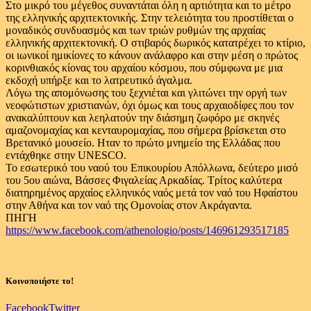
Στο μικρό του μέγεθος συναντάται όλη η αρτιότητα και το μέτρο
της ελληνικής αρχιτεκτονικής. Στην τελειότητα του προστίθεται ο
μοναδικός συνδυασμός και των τριών ρυθμών της αρχαίας
ελληνικής αρχιτεκτονική. Ο στιβαρός δωρικός κατατρέχει το κτίριο,
οι ιωνικοί ημικίονες το κάνουν ανάλαφρο και στην μέση ο πρώτος
κορινθιακός κίονας του αρχαίου κόσμου, που σύμφωνα με μια
εκδοχή υπήρξε και το λατρευτικό άγαλμα.
Λόγω της απομόνωσης του ξεχνιέται και γλιτώνει την οργή των
νεοφώτιστων χριστιανών, όχι όμως και τους αρχαιοδίφες που τον
ανακαλύπτουν και λεηλατούν την διάσημη ζωφόρο με σκηνές
αμαζονομαχίας και κενταυρομαχίας, που σήμερα βρίσκεται στο
Βρετανικό μουσείο. Ηταν το πρώτο μνημείο της Ελλάδας που
εντάχθηκε στην UNESCO.
Το εσωτερικό του ναού του Επικουρίου Απόλλωνα, δεύτερο μισό
του 5ου αιώνα, Βάσσες Φιγαλείας Αρκαδίας. Τρίτος καλύτερα
διατηρημένος αρχαίος ελληνικός ναός μετά τον ναό του Ηφαίστου
στην Αθήνα και τον ναό της Ομονοίας στον Ακράγαντα.
ΠΗΓΗ
https://www.facebook.com/athenologio/posts/146961293517185
Κοινοποιήστε το!
Facebook
Twitter