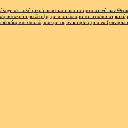
έληγε σε πολύ μικρή απόσταση από το τρίτο στενό των Θε
ρση αυτοκράτορα Ξέρξη, με αποτέλεσμα τα περσικά στρατεύ
προδοσίας και σκοπός μου με τις αναρτήσεις μου να ξυπνήσω