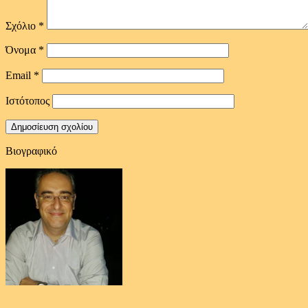
Σχόλιο
*
Όνομα
*
Email
*
Ιστότοπος
Βιογραφικό