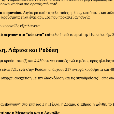
down να είναι πιο ορατός από ποτέ.
α κορονοϊού
. Λιγότερα από τις τελευταίες ημέρες, ωστόσο… και πάλι
έα κρούσματα είναι ένας αριθμός που προκαλεί ανησυχία.
ο κορονοϊός εξαπλώνεται.
τό περνούν στο “κόκκινο” επίπεδο 4
από το πρωί της Παρασκευής, 3
κη, Λάρισα και Ροδόπη
κρούσματα (!) και 4.459 στενές επαφές ενώ ο μέσος όρος ηλικίας τω
να είναι 721, ενώ στην Ροδόπη υπάρχουν 217 ενεργά κρούσματα και 48
 υπάρχει συσχέτιση με την διασκέδαση και τις συναθροίσεις”, είπε α
“ανεβαίνουν” στο επίπεδο 3 η Πέλλα, η Δράμα, ο Έβρος, η Ξάνθη, το Κ
 επίσης η Μεσσηνία και η Αρκαδία
.