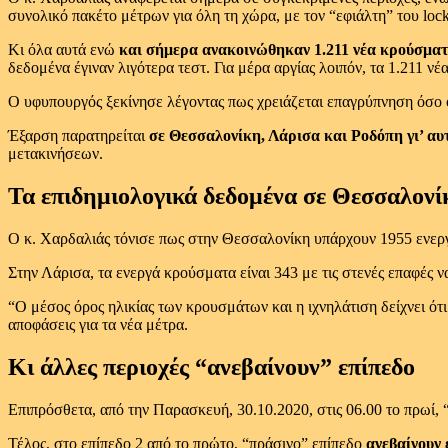
συνολικό πακέτο μέτρων για όλη τη χώρα, με τον “εφιάλτη” του lock
Κι όλα αυτά ενώ
και σήμερα ανακοινώθηκαν 1.211 νέα κρούσματ
δεδομένα έγιναν λιγότερα τεστ. Για μέρα αργίας λοιπόν, τα 1.211 ν
Ο υφυπουργός ξεκίνησε λέγοντας πως χρειάζεται επαγρύπνηση όσο 
Έξαρση παρατηρείται
σε Θεσσαλονίκη, Λάρισα και Ροδόπη γι’ αυ
μετακινήσεων.
Τα επιδημιολογικά δεδομένα σε Θεσσαλονί
Ο κ. Χαρδαλιάς τόνισε πως στην Θεσσαλονίκη υπάρχουν 1955 ενεργά 
Στην Λάρισα, τα ενεργά κρούσματα είναι 343 με τις στενές επαφές 
“Ο μέσος όρος ηλικίας των κρουσμάτων και η ιχνηλάτιση δείχνει ότι
αποφάσεις για τα νέα μέτρα.
Κι άλλες περιοχές “ανεβαίνουν” επίπεδο
Επιπρόσθετα, από την Παρασκευή, 30.10.2020, στις 06.00 το πρωί, 
Τέλος, στο επίπεδο 2 από το πρώτο, “πράσινο” επίπεδο
ανεβαίνουν