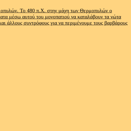
ρμοπυλών. Το 480 π.Χ. στην μάχη των Θερμοπυλών ο
ματα μέσω αυτού του μονοπατιού να καταλάβουν τα νώτα
 και άλλους συντρόφους για να περιμένουμε τους βαρβάρους