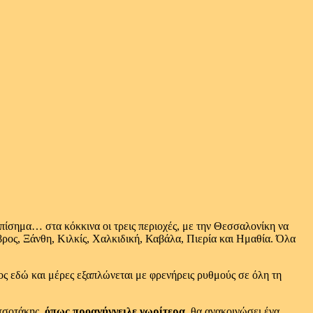
πίσημα… στα κόκκινα οι τρεις περιοχές, με την Θεσσαλονίκη να
ρος, Ξάνθη, Κιλκίς, Χαλκιδική, Καβάλα, Πιερία και Ημαθία. Όλα
ς εδώ και μέρες εξαπλώνεται με φρενήρεις ρυθμούς σε όλη τη
ητσοτάκης,
όπως προανήγγειλε νωρίτερα
, θα ανακοινώσει ένα