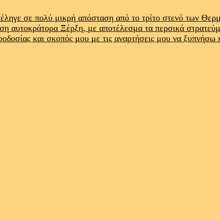
έληγε σε πολύ μικρή απόσταση από το τρίτο στενό των Θε
ρση αυτοκράτορα Ξέρξη, με αποτέλεσμα τα περσικά στρατεύ
προδοσίας και σκοπός μου με τις αναρτήσεις μου να ξυπνήσω