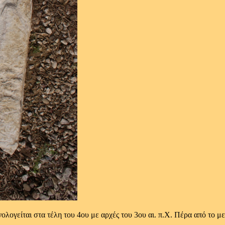
ολογείται στα τέλη του 4ου με αρχές του 3ου αι. π.Χ. Πέρα από το μ