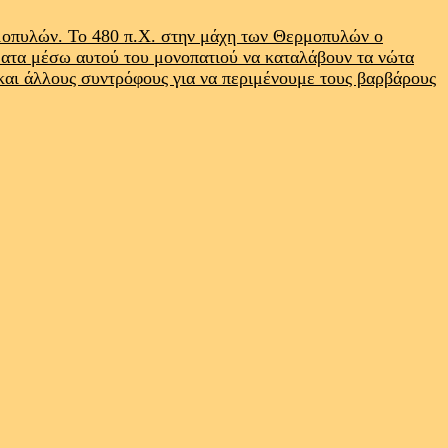
ρμοπυλών. Το 480 π.Χ. στην μάχη των Θερμοπυλών ο
ματα μέσω αυτού του μονοπατιού να καταλάβουν τα νώτα
 και άλλους συντρόφους για να περιμένουμε τους βαρβάρους