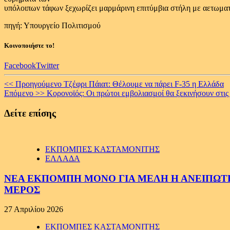
υπόλοιπων τάφων ξεχωρίζει μαρμάρινη επιτύμβια στήλη με αετωματ
πηγή: Υπουργείο Πολιτισμού
Κοινοποιήστε το!
Facebook
Twitter
Continue
<< Προηγούμενο
Τζέφρι Πάιατ: Θέλουμε να πάρει F-35 η Ελλάδα
Επόμενο >>
Κορονοϊός: Οι πρώτοι εμβολιασμοί θα ξεκινήσουν στις
Reading
Δείτε επίσης
ΕΚΠΟΜΠΕΣ ΚΑΣΤΑΜΟΝΙΤΗΣ
ΕΛΛΑΔΑ
ΝΕΑ ΕΚΠΟΜΠΗ ΜΟΝΟ ΓΙΑ ΜΕΛΗ Η ΑΝΕΙΠΩΤΗ
ΜΕΡΟΣ
27 Απριλίου 2026
ΕΚΠΟΜΠΕΣ ΚΑΣΤΑΜΟΝΙΤΗΣ