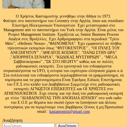
Ο Χρήστος Κασταμονίτης γεννήθηκε στην Αθήνα το 1973.
Φοίτησε στο πανεπιστήμιο του Coventry στην Αγγλία, όπου και σπούδασε
Επιστήμη Ηλεκτρονικών Υπολογιστών. Έχει μεταπτυχιακό στο
Management από το πανεπιστήμιο του Υork στην Αγγλία. Είναι μέλος του
Project Management Institute. Εργάζεται ως Senior Business Process
Analyst στις Βρυξελλες. Εχει Αρθρογραφησει στα περιοδικά “Τρίτο
Μάτι”, «Hellenic Nexus» ,”ΦΑΙΝΟΜΕΝΑ”. Έχει εμφανιστεί σε πλήθος
τηλεοπτικών εκπομπών όπως “ΦΥΓΟΚΕΝΤΡΟΣ” , “ΟΙ ΠΥΛΕΣ ΤΟΥ
ΑΝΕΞΗΓΗΤΟΥ” ,”ΑΘΕΑΤΟΣ ΚΟΣΜΟΣ”, “ΠΑΝΩ ΣΤΗΝ ΩΡΑ”
,”ΑΠΟΡΡΗΤΑ ΣΕΝΑΡΙΑ”, “ΚΩΔΙΚΑΣ ΜΥΣΤΗΡΙΩΝ” , “MEGA
Σαββατοκύριακο” ,”ΣΚ ΣΤΟ HIGHTV” καθώς και σε πολλές
ραδιοφωνικές εκπομπές .Στα ερευνητικά του ενδιαφέροντα
συγκαταλέγονται τα UFO, η ιστορία του ευρύτερου ελληνικού χώρου κ.ά.
Στα συλλεκτικά του ενδιαφέροντα περιλαμβάνονται τα γραμματόσημα, τα
νομίσματα και τα χαρτονομίσματα.Είναι Έφεδρος Ειδικός Επιστήμονας
του Γ.Ε.Σ στο κλάδο των Διαβιβάσεων.Συμμετείχε στις ραδιοφωνικές
εκπομπές ΑΓΝΩΣΤΟΙ ΕΠΙΣΚΕΠΤΕΣ και ΟΙ ΧΡΗΣΤΕΣ στο
ATHENSJUKEBOX .Ειχε επισης και την δική του ραδιοφωνική εκπομπή
με τίτλο “ΔΙΑΒΑΙΝΟΝΤΑΣ ΤΗΝ ΑΝΟΠΑΙΑ ΑΤΡΑΠΟ” στο web radio
του Ε.Ο.Ε με θέματα που σκοπό έχουν να ξυπνήσουν και άλλους
συντρόφους για να περιμένουμε τους βαρβάρους ξένους ή μη.Προσωπικό
email :
kastamonitis@gmail.com
Αναζήτηση
Αναζήτηση