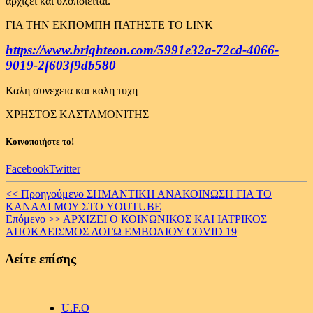
αρχιζει και υλοποιείται.
ΓΙΑ ΤΗΝ ΕΚΠΟΜΠΗ ΠΑΤΗΣΤΕ ΤΟ LINK
https://www.brighteon.com/5991e32a-72cd-4066-
9019-2f603f9db580
Καλη συνεχεια και καλη τυχη
ΧΡΗΣΤΟΣ ΚΑΣΤΑΜΟΝΙΤΗΣ
Κοινοποιήστε το!
Facebook
Twitter
Continue
<< Προηγούμενο
ΣΗΜΑΝΤΙΚΗ ΑΝΑΚΟΙΝΩΣΗ ΓΙΑ ΤΟ
ΚΑΝΑΛΙ ΜΟΥ ΣΤΟ YOUTUBE
Reading
Επόμενο >>
ΑΡΧΙΖΕΙ Ο ΚΟΙΝΩΝΙΚΟΣ ΚΑΙ ΙΑΤΡΙΚΟΣ
ΑΠΟΚΛΕΙΣΜΟΣ ΛΟΓΩ ΕΜΒΟΛΙΟΥ COVID 19
Δείτε επίσης
U.F.O