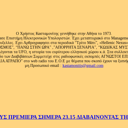
Ο Χρήστος Κασταμονίτης γεννήθηκε στην Αθήνα το 1973.
ασε Επιστήμη Ηλεκτρονικών Υπολογιστών. Έχει μεταπτυχιακό στο Management
ς Βρυξελλες. Εχει Αρθρογραφησει στα περιοδικά “Τρίτο Μάτι”, «Hellenic N
ΟΣ”, “ΠΑΝΩ ΣΤΗΝ ΩΡΑ” ,”ΑΠΟΡΡΗΤΑ ΣΕΝΑΡΙΑ”, “ΚΩΔΙΚΑΣ ΜΥΣΤΗΡΙ
έγονται τα UFO, η ιστορία του ευρύτερου ελληνικού χώρου κ.ά. Στα συλλεκ
 κλάδο των Διαβιβάσεων.Συμμετείχε στις ραδιοφωνικές εκπομπές ΑΓΝΩΣΤΟ
ΤΡΑΠΟ” στο web radio του Ε.Ο.Ε με θέματα που σκοπό έχουν να ξυπνήσου
μη.Προσωπικό email :
kastamonitis@gmail.com
 ΠΡΕΜΙΕΡΑ ΣΗΜΕΡΑ 23.15 ΔΙΑΒΑΙΝΟΝΤΑΣ ΤΗΝ