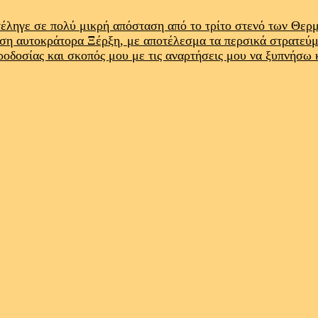
έληγε σε πολύ μικρή απόσταση από το τρίτο στενό των Θε
ρση αυτοκράτορα Ξέρξη, με αποτέλεσμα τα περσικά στρατεύ
προδοσίας και σκοπός μου με τις αναρτήσεις μου να ξυπνήσω