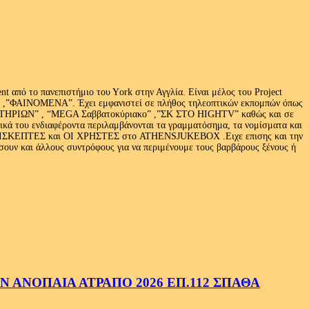
 από το πανεπιστήμιο του Υork στην Αγγλία. Είναι μέλος του Project
exus» ,”ΦΑΙΝΟΜΕΝΑ”. Έχει εμφανιστεί σε πλήθος τηλεοπτικών εκπομπών όπως
ΩΝ” , “MEGA Σαββατοκύριακο” ,”ΣΚ ΣΤΟ HIGHTV” καθώς και σε
τικά του ενδιαφέροντα περιλαμβάνονται τα γραμματόσημα, τα νομίσματα και
Ι ΕΠΙΣΚΕΠΤΕΣ και ΟΙ ΧΡΗΣΤΕΣ στο ATHENSJUKEBOX .Ειχε επισης και την
ν και άλλους συντρόφους για να περιμένουμε τους βαρβάρους ξένους ή
 ΑΝΟΠΑΙΑ ΑΤΡΑΠΟ 2026 ΕΠ.112 ΣΠΑΘΑ