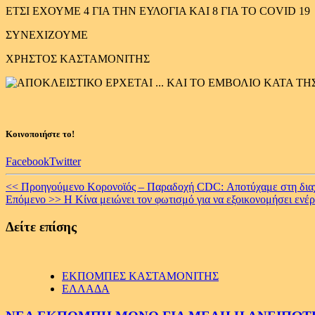
ΕΤΣΙ ΕΧΟΥΜΕ 4 ΓΙΑ ΤΗΝ ΕΥΛΟΓΙΑ ΚΑΙ 8 ΓΙΑ ΤΟ COVID
ΣΥΝΕΧΙΖΟΥΜΕ
ΧΡΗΣΤΟΣ ΚΑΣΤΑΜΟΝΙΤΗΣ
Κοινοποιήστε το!
Facebook
Twitter
Continue
<< Προηγούμενο
Κορονοϊός – Παραδοχή CDC: Αποτύχαμε στη διαχ
Επόμενο >>
Η Κίνα μειώνει τον φωτισμό για να εξοικονομήσει εν
Reading
Δείτε επίσης
ΕΚΠΟΜΠΕΣ ΚΑΣΤΑΜΟΝΙΤΗΣ
ΕΛΛΑΔΑ