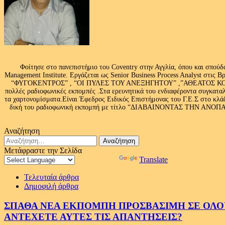
Φοίτησε στο πανεπιστήμιο του Coventry στην Αγγλία, όπου και σπούδ
Management Institute. Εργάζεται ως Senior Business Process Analyst στι
“ΦΥΓΟΚΕΝΤΡΟΣ” , “ΟΙ ΠΥΛΕΣ ΤΟΥ ΑΝΕΞΗΓΗΤΟΥ” ,”ΑΘΕΑΤΟΣ ΚΟΣΜ
πολλές ραδιοφωνικές εκπομπές .Στα ερευνητικά του ενδιαφέροντα συγκαταλ
τα χαρτονομίσματα.Είναι Έφεδρος Ειδικός Επιστήμονας του Γ.Ε.Σ στο
δική του ραδιοφωνική εκπομπή με τίτλο “ΔΙΑΒΑΙΝΟΝΤΑΣ ΤΗΝ ΑΝΟΠΑΙΑ Α
Αναζήτηση
Αναζήτηση
για:
Μετάφραστε την Σελίδα
Powered by
Translate
Τελευταία άρθρα
Δημοφιλή άρθρα
ΣΠΑΘΑ ΝΕΑ ΕΚΠΟΜΠΗ ΠΡΟΣΒΑΣΙΜΗ ΣΕ ΟΛΟΥΣ
ΑΝΤΕΧΕΤΕ ΑΥΤΕΣ ΤΙΣ ΑΠΑΝΤΗΣΕΙΣ?