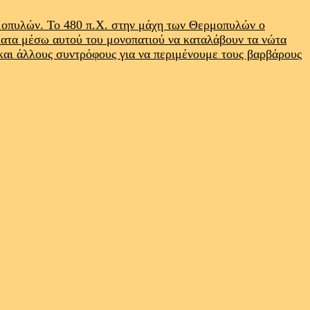
ρμοπυλών. Το 480 π.Χ. στην μάχη των Θερμοπυλών ο
ματα μέσω αυτού του μονοπατιού να καταλάβουν τα νώτα
 και άλλους συντρόφους για να περιμένουμε τους βαρβάρους