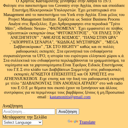
Ο Χρήστος Κασταμονίτης γεννήθηκε στην Αθήνα το 1973.
Φοίτησε στο πανεπιστήμιο του Coventry στην Αγγλία, όπου και σπούδασε
Επιστήμη Ηλεκτρονικών Υπολογιστών. Έχει μεταπτυχιακό στο
Management από το πανεπιστήμιο του Υork στην Αγγλία. Είναι μέλος του
Project Management Institute. Εργάζεται ως Senior Business Process
Analyst στις Βρυξελλες. Εχει Αρθρογραφησει στα περιοδικά “Τρίτο
Μάτι”, «Hellenic Nexus» ,”ΦΑΙΝΟΜΕΝΑ”. Έχει εμφανιστεί σε πλήθος
τηλεοπτικών εκπομπών όπως “ΦΥΓΟΚΕΝΤΡΟΣ” , “ΟΙ ΠΥΛΕΣ ΤΟΥ
ΑΝΕΞΗΓΗΤΟΥ” ,”ΑΘΕΑΤΟΣ ΚΟΣΜΟΣ”, “ΠΑΝΩ ΣΤΗΝ ΩΡΑ”
,”ΑΠΟΡΡΗΤΑ ΣΕΝΑΡΙΑ”, “ΚΩΔΙΚΑΣ ΜΥΣΤΗΡΙΩΝ” , “MEGA
Σαββατοκύριακο” ,”ΣΚ ΣΤΟ HIGHTV” καθώς και σε πολλές
ραδιοφωνικές εκπομπές .Στα ερευνητικά του ενδιαφέροντα
συγκαταλέγονται τα UFO, η ιστορία του ευρύτερου ελληνικού χώρου κ.ά.
Στα συλλεκτικά του ενδιαφέροντα περιλαμβάνονται τα γραμματόσημα, τα
νομίσματα και τα χαρτονομίσματα.Είναι Έφεδρος Ειδικός Επιστήμονας
του Γ.Ε.Σ στο κλάδο των Διαβιβάσεων.Συμμετείχε στις ραδιοφωνικές
εκπομπές ΑΓΝΩΣΤΟΙ ΕΠΙΣΚΕΠΤΕΣ και ΟΙ ΧΡΗΣΤΕΣ στο
ATHENSJUKEBOX .Ειχε επισης και την δική του ραδιοφωνική εκπομπή
με τίτλο “ΔΙΑΒΑΙΝΟΝΤΑΣ ΤΗΝ ΑΝΟΠΑΙΑ ΑΤΡΑΠΟ” στο web radio
του Ε.Ο.Ε με θέματα που σκοπό έχουν να ξυπνήσουν και άλλους
συντρόφους για να περιμένουμε τους βαρβάρους ξένους ή μη.Προσωπικό
email :
kastamonitis@gmail.com
Αναζήτηση
Αναζήτηση
για:
Μετάφραστε την Σελίδα
Powered by
Translate