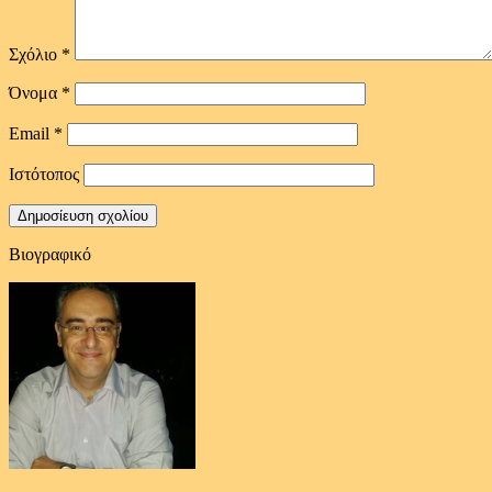
Σχόλιο
*
Όνομα
*
Email
*
Ιστότοπος
Βιογραφικό