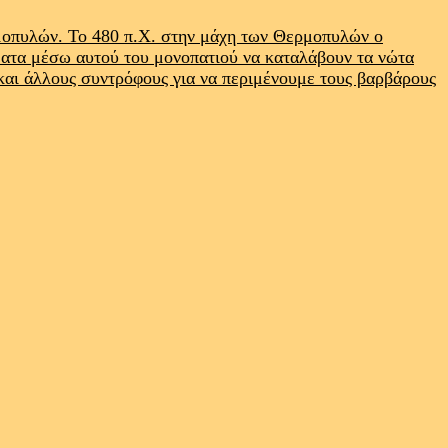
ρμοπυλών. Το 480 π.Χ. στην μάχη των Θερμοπυλών ο
ματα μέσω αυτού του μονοπατιού να καταλάβουν τα νώτα
 και άλλους συντρόφους για να περιμένουμε τους βαρβάρους