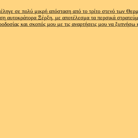
έληγε σε πολύ μικρή απόσταση από το τρίτο στενό των Θε
ρση αυτοκράτορα Ξέρξη, με αποτέλεσμα τα περσικά στρατεύ
προδοσίας και σκοπός μου με τις αναρτήσεις μου να ξυπνήσω