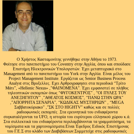
Ο Χρήστος Κασταμονίτης γεννήθηκε στην Αθήνα το 1973.
Φοίτησε στο πανεπιστήμιο του Coventry στην Αγγλία, όπου και σπούδασε
Επιστήμη Ηλεκτρονικών Υπολογιστών. Έχει μεταπτυχιακό στο
Management από το πανεπιστήμιο του Υork στην Αγγλία. Είναι μέλος του
Project Management Institute. Εργάζεται ως Senior Business Process
Analyst στις Βρυξελλες. Εχει Αρθρογραφησει στα περιοδικά “Τρίτο
Μάτι”, «Hellenic Nexus» ,”ΦΑΙΝΟΜΕΝΑ”. Έχει εμφανιστεί σε πλήθος
τηλεοπτικών εκπομπών όπως “ΦΥΓΟΚΕΝΤΡΟΣ” , “ΟΙ ΠΥΛΕΣ ΤΟΥ
ΑΝΕΞΗΓΗΤΟΥ” ,”ΑΘΕΑΤΟΣ ΚΟΣΜΟΣ”, “ΠΑΝΩ ΣΤΗΝ ΩΡΑ”
,”ΑΠΟΡΡΗΤΑ ΣΕΝΑΡΙΑ”, “ΚΩΔΙΚΑΣ ΜΥΣΤΗΡΙΩΝ” , “MEGA
Σαββατοκύριακο” ,”ΣΚ ΣΤΟ HIGHTV” καθώς και σε πολλές
ραδιοφωνικές εκπομπές .Στα ερευνητικά του ενδιαφέροντα
συγκαταλέγονται τα UFO, η ιστορία του ευρύτερου ελληνικού χώρου κ.ά.
Στα συλλεκτικά του ενδιαφέροντα περιλαμβάνονται τα γραμματόσημα, τα
νομίσματα και τα χαρτονομίσματα.Είναι Έφεδρος Ειδικός Επιστήμονας
του Γ.Ε.Σ στο κλάδο των Διαβιβάσεων.Συμμετείχε στις ραδιοφωνικές