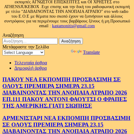
εκπομπές ΑΓΝΩΣΤΟΙ ΕΠΙΣΚΕΠΤΕΣ και ΟΙ ΧΡΗΣΤΕΣ στο
ATHENSJUKEBOX .Ειχε επισης και την δική του ραδιοφωνική εκπομπή
με τίτλο “ΔΙΑΒΑΙΝΟΝΤΑΣ ΤΗΝ ΑΝΟΠΑΙΑ ΑΤΡΑΠΟ” στο web radio
του Ε.Ο.Ε με θέματα που σκοπό έχουν να ξυπνήσουν και άλλους
συντρόφους για να περιμένουμε τους βαρβάρους ξένους ή μη.Προσωπικό
email :
kastamonitis@gmail.com
Αναζήτηση
Αναζήτηση
για:
Μετάφραστε την Σελίδα
Powered by
Translate
Τελευταία άρθρα
Δημοφιλή άρθρα
ΠΑΚΟΥ ΝΕΑ ΕΚΠΟΜΠΗ ΠΡΟΣΒΑΣΙΜΗ ΣΕ
ΟΛΟΥΣ ΠΡΕΜΙΕΡΑ ΣΗΜΕΡΑ 23.15
ΔΙΑΒΑΙΝΟΝΤΑΣ ΤΗΝ ΑΝΟΠΑΙΑ ΑΤΡΑΠΟ 2026
ΕΠ.111 ΠΑΚΟΥ ΑΝΤΟΝΙ ΦΑΟΥΤΣΙ Ο ΦΡΑΠΕΣ
ΤΗΣ ΑΜΕΡΙΚΗΣ.ΓΙΑΤΙ ΣΙΩΠΗΣΕ
ΑΡΜΕΝΙΣΤΑΡΙ ΝΕΑ ΕΚΠΟΜΠΗ ΠΡΟΣΒΑΣΙΜΗ
ΣΕ ΟΛΟΥΣ ΠΡΕΜΙΕΡΑ ΣΗΜΕΡΑ 23.15
ΔΙΑΒΑΙΝΟΝΤΑΣ ΤΗΝ ΑΝΟΠΑΙΑ ΑΤΡΑΠΟ 2026