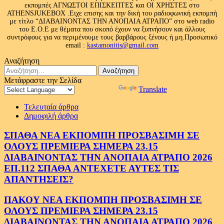
εκπομπές ΑΓΝΩΣΤΟΙ ΕΠΙΣΚΕΠΤΕΣ και ΟΙ ΧΡΗΣΤΕΣ στο
ATHENSJUKEBOX .Ειχε επισης και την δική του ραδιοφωνική εκπομπή
με τίτλο “ΔΙΑΒΑΙΝΟΝΤΑΣ ΤΗΝ ΑΝΟΠΑΙΑ ΑΤΡΑΠΟ” στο web radio
του Ε.Ο.Ε με θέματα που σκοπό έχουν να ξυπνήσουν και άλλους
συντρόφους για να περιμένουμε τους βαρβάρους ξένους ή μη.Προσωπικό
email :
kastamonitis@gmail.com
Αναζήτηση
Αναζήτηση
για:
Μετάφραστε την Σελίδα
Powered by
Translate
Τελευταία άρθρα
Δημοφιλή άρθρα
ΣΠΑΘΑ ΝΕΑ ΕΚΠΟΜΠΗ ΠΡΟΣΒΑΣΙΜΗ ΣΕ
ΟΛΟΥΣ ΠΡΕΜΙΕΡΑ ΣΗΜΕΡΑ 23.15
ΔΙΑΒΑΙΝΟΝΤΑΣ ΤΗΝ ΑΝΟΠΑΙΑ ΑΤΡΑΠΟ 2026
ΕΠ.112 ΣΠΑΘΑ ΑΝΤΕΧΕΤΕ ΑΥΤΕΣ ΤΙΣ
ΑΠΑΝΤΗΣΕΙΣ?
ΠΑΚΟΥ ΝΕΑ ΕΚΠΟΜΠΗ ΠΡΟΣΒΑΣΙΜΗ ΣΕ
ΟΛΟΥΣ ΠΡΕΜΙΕΡΑ ΣΗΜΕΡΑ 23.15
ΔΙΑΒΑΙΝΟΝΤΑΣ ΤΗΝ ΑΝΟΠΑΙΑ ΑΤΡΑΠΟ 2026