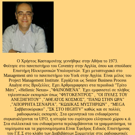
Ο Χρήστος Κασταμονίτης γεννήθηκε στην Αθήνα το 1973.
Φοίτησε στο πανεπιστήμιο του Coventry στην Αγγλία, όπου και σπούδασε
Επιστήμη Ηλεκτρονικών Υπολογιστών. Έχει μεταπτυχιακό στο
Management από το πανεπιστήμιο του Υork στην Αγγλία. Είναι μέλος του
Project Management Institute. Εργάζεται ως Senior Business Process
Analyst στις Βρυξελλες. Εχει Αρθρογραφησει στα περιοδικά “Τρίτο
Μάτι”, «Hellenic Nexus» ,”ΦΑΙΝΟΜΕΝΑ”. Έχει εμφανιστεί σε πλήθος
τηλεοπτικών εκπομπών όπως “ΦΥΓΟΚΕΝΤΡΟΣ” , “ΟΙ ΠΥΛΕΣ ΤΟΥ
ΑΝΕΞΗΓΗΤΟΥ” ,”ΑΘΕΑΤΟΣ ΚΟΣΜΟΣ”, “ΠΑΝΩ ΣΤΗΝ ΩΡΑ”
,”ΑΠΟΡΡΗΤΑ ΣΕΝΑΡΙΑ”, “ΚΩΔΙΚΑΣ ΜΥΣΤΗΡΙΩΝ” , “MEGA
Σαββατοκύριακο” ,”ΣΚ ΣΤΟ HIGHTV” καθώς και σε πολλές
ραδιοφωνικές εκπομπές .Στα ερευνητικά του ενδιαφέροντα
συγκαταλέγονται τα UFO, η ιστορία του ευρύτερου ελληνικού χώρου κ.ά.
Στα συλλεκτικά του ενδιαφέροντα περιλαμβάνονται τα γραμματόσημα, τα
νομίσματα και τα χαρτονομίσματα.Είναι Έφεδρος Ειδικός Επιστήμονας
του Γ.Ε.Σ στο κλάδο των Διαβιβάσεων.Συμμετείχε στις ραδιοφωνικές