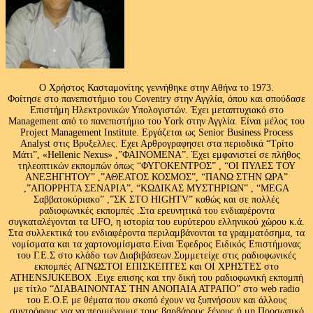
Ο Χρήστος Κασταμονίτης γεννήθηκε στην Αθήνα το 1973.
Φοίτησε στο πανεπιστήμιο του Coventry στην Αγγλία, όπου και σπούδασε
Επιστήμη Ηλεκτρονικών Υπολογιστών. Έχει μεταπτυχιακό στο
Management από το πανεπιστήμιο του Υork στην Αγγλία. Είναι μέλος του
Project Management Institute. Εργάζεται ως Senior Business Process
Analyst στις Βρυξελλες. Εχει Αρθρογραφησει στα περιοδικά “Τρίτο
Μάτι”, «Hellenic Nexus» ,”ΦΑΙΝΟΜΕΝΑ”. Έχει εμφανιστεί σε πλήθος
τηλεοπτικών εκπομπών όπως “ΦΥΓΟΚΕΝΤΡΟΣ” , “ΟΙ ΠΥΛΕΣ ΤΟΥ
ΑΝΕΞΗΓΗΤΟΥ” ,”ΑΘΕΑΤΟΣ ΚΟΣΜΟΣ”, “ΠΑΝΩ ΣΤΗΝ ΩΡΑ”
,”ΑΠΟΡΡΗΤΑ ΣΕΝΑΡΙΑ”, “ΚΩΔΙΚΑΣ ΜΥΣΤΗΡΙΩΝ” , “MEGA
Σαββατοκύριακο” ,”ΣΚ ΣΤΟ HIGHTV” καθώς και σε πολλές
ραδιοφωνικές εκπομπές .Στα ερευνητικά του ενδιαφέροντα
συγκαταλέγονται τα UFO, η ιστορία του ευρύτερου ελληνικού χώρου κ.ά.
Στα συλλεκτικά του ενδιαφέροντα περιλαμβάνονται τα γραμματόσημα, τα
νομίσματα και τα χαρτονομίσματα.Είναι Έφεδρος Ειδικός Επιστήμονας
του Γ.Ε.Σ στο κλάδο των Διαβιβάσεων.Συμμετείχε στις ραδιοφωνικές
εκπομπές ΑΓΝΩΣΤΟΙ ΕΠΙΣΚΕΠΤΕΣ και ΟΙ ΧΡΗΣΤΕΣ στο
ATHENSJUKEBOX .Ειχε επισης και την δική του ραδιοφωνική εκπομπή
με τίτλο “ΔΙΑΒΑΙΝΟΝΤΑΣ ΤΗΝ ΑΝΟΠΑΙΑ ΑΤΡΑΠΟ” στο web radio
του Ε.Ο.Ε με θέματα που σκοπό έχουν να ξυπνήσουν και άλλους
συντρόφους για να περιμένουμε τους βαρβάρους ξένους ή μη.Προσωπικό