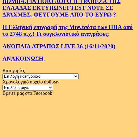
ΒΟΜΒΑ.ΓΙΑ ΠΟΙΟ ΛΟΓΟ Η ΤΡΑΠΕΖΑ ΤΗΣ
ΕΛΛΑΔΑΣ ΕΚΤΥΠΩΝΕΙ TEST NOTE ΣΕ
ΔΡΑΧΜΕΣ. ΦΕΥΓΟΥΜΕ ΑΠΟ ΤΟ ΕΥΡΩ ?
Η Ελληνική επιγραφή της Μιννεσότα των ΗΠΑ από
το 2748 π.χ.! Τι συγκλονιστικό αναγράφει;
ΑΝΟΠΑΙΑ ΑΤΡΑΠΟΣ LIVE 36 (16/11/2020)
ΑΝΑΚΟΙΝΩΣΗ.
Κατηγορίες
Κατηγορίες
Χρονολογικό αρχείο άρθρων
Χρονολογικό
αρχείο
Βρείτε μας στο Facebook
άρθρων