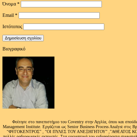
Όνομα
*
Email
*
Ιστότοπος
Βιογραφικό
Φοίτησε στο πανεπιστήμιο του Coventry στην Αγγλία, όπου και σπούδ
Management Institute. Εργάζεται ως Senior Business Process Analyst στι
“ΦΥΓΟΚΕΝΤΡΟΣ” , “ΟΙ ΠΥΛΕΣ ΤΟΥ ΑΝΕΞΗΓΗΤΟΥ” ,”ΑΘΕΑΤΟΣ ΚΟΣΜ
πολλές ραδιοφωνικές εκπομπές .Στα ερευνητικά του ενδιαφέροντα συγκαταλ