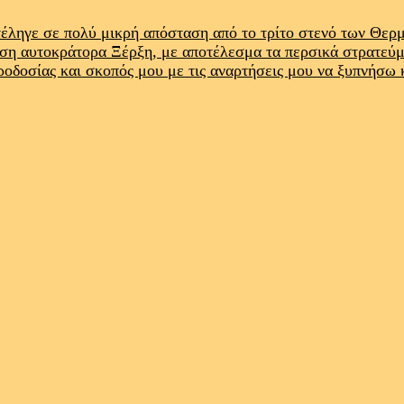
έληγε σε πολύ μικρή απόσταση από το τρίτο στενό των Θε
ρση αυτοκράτορα Ξέρξη, με αποτέλεσμα τα περσικά στρατεύ
προδοσίας και σκοπός μου με τις αναρτήσεις μου να ξυπνήσω