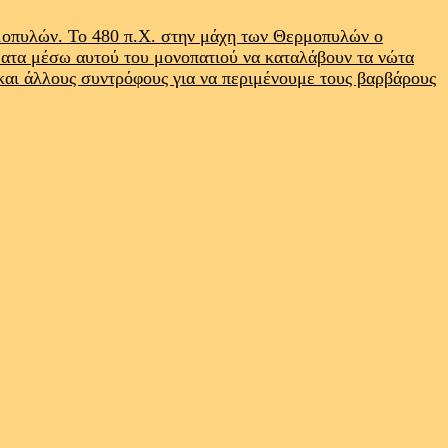
ρμοπυλών. Το 480 π.Χ. στην μάχη των Θερμοπυλών ο
ματα μέσω αυτού του μονοπατιού να καταλάβουν τα νώτα
 και άλλους συντρόφους για να περιμένουμε τους βαρβάρους