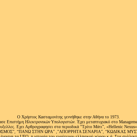
Ο Χρήστος Κασταμονίτης γεννήθηκε στην Αθήνα το 1973.
ασε Επιστήμη Ηλεκτρονικών Υπολογιστών. Έχει μεταπτυχιακό στο Management
ς Βρυξελλες. Εχει Αρθρογραφησει στα περιοδικά “Τρίτο Μάτι”, «Hellenic N
ΟΣ”, “ΠΑΝΩ ΣΤΗΝ ΩΡΑ” ,”ΑΠΟΡΡΗΤΑ ΣΕΝΑΡΙΑ”, “ΚΩΔΙΚΑΣ ΜΥΣΤΗΡΙ
έγονται τα UFO, η ιστορία του ευρύτερου ελληνικού χώρου κ.ά. Στα συλλεκ