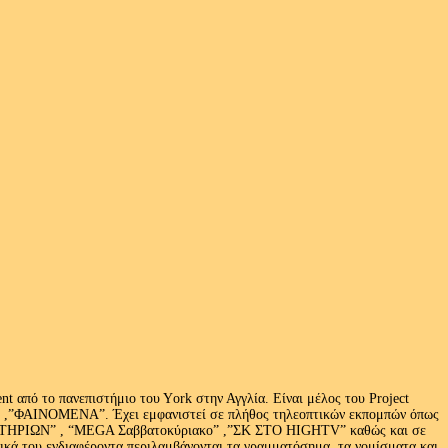
 από το πανεπιστήμιο του Υork στην Αγγλία. Είναι μέλος του Project
exus» ,”ΦΑΙΝΟΜΕΝΑ”. Έχει εμφανιστεί σε πλήθος τηλεοπτικών εκπομπών όπως
ΩΝ” , “MEGA Σαββατοκύριακο” ,”ΣΚ ΣΤΟ HIGHTV” καθώς και σε
τικά του ενδιαφέροντα περιλαμβάνονται τα γραμματόσημα, τα νομίσματα και