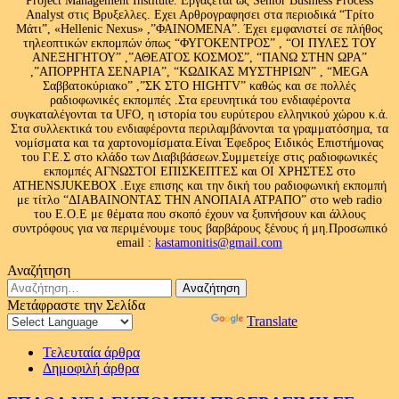
Project Management Institute. Εργάζεται ως Senior Business Process
Analyst στις Βρυξελλες. Εχει Αρθρογραφησει στα περιοδικά “Τρίτο
Μάτι”, «Hellenic Nexus» ,”ΦΑΙΝΟΜΕΝΑ”. Έχει εμφανιστεί σε πλήθος
τηλεοπτικών εκπομπών όπως “ΦΥΓΟΚΕΝΤΡΟΣ” , “ΟΙ ΠΥΛΕΣ ΤΟΥ
ΑΝΕΞΗΓΗΤΟΥ” ,”ΑΘΕΑΤΟΣ ΚΟΣΜΟΣ”, “ΠΑΝΩ ΣΤΗΝ ΩΡΑ”
,”ΑΠΟΡΡΗΤΑ ΣΕΝΑΡΙΑ”, “ΚΩΔΙΚΑΣ ΜΥΣΤΗΡΙΩΝ” , “MEGA
Σαββατοκύριακο” ,”ΣΚ ΣΤΟ HIGHTV” καθώς και σε πολλές
ραδιοφωνικές εκπομπές .Στα ερευνητικά του ενδιαφέροντα
συγκαταλέγονται τα UFO, η ιστορία του ευρύτερου ελληνικού χώρου κ.ά.
Στα συλλεκτικά του ενδιαφέροντα περιλαμβάνονται τα γραμματόσημα, τα
νομίσματα και τα χαρτονομίσματα.Είναι Έφεδρος Ειδικός Επιστήμονας
του Γ.Ε.Σ στο κλάδο των Διαβιβάσεων.Συμμετείχε στις ραδιοφωνικές
εκπομπές ΑΓΝΩΣΤΟΙ ΕΠΙΣΚΕΠΤΕΣ και ΟΙ ΧΡΗΣΤΕΣ στο
ATHENSJUKEBOX .Ειχε επισης και την δική του ραδιοφωνική εκπομπή
με τίτλο “ΔΙΑΒΑΙΝΟΝΤΑΣ ΤΗΝ ΑΝΟΠΑΙΑ ΑΤΡΑΠΟ” στο web radio
του Ε.Ο.Ε με θέματα που σκοπό έχουν να ξυπνήσουν και άλλους
συντρόφους για να περιμένουμε τους βαρβάρους ξένους ή μη.Προσωπικό
email :
kastamonitis@gmail.com
Αναζήτηση
Αναζήτηση
για:
Μετάφραστε την Σελίδα
Powered by
Translate
Τελευταία άρθρα
Δημοφιλή άρθρα