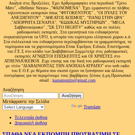
Analyst στις Βρυξελλες. Εχει Αρθρογραφησει στα περιοδικά “Τρίτο
Μάτι”, «Hellenic Nexus» ,”ΦΑΙΝΟΜΕΝΑ”. Έχει εμφανιστεί σε πλήθος
τηλεοπτικών εκπομπών όπως “ΦΥΓΟΚΕΝΤΡΟΣ” , “ΟΙ ΠΥΛΕΣ ΤΟΥ
ΑΝΕΞΗΓΗΤΟΥ” ,”ΑΘΕΑΤΟΣ ΚΟΣΜΟΣ”, “ΠΑΝΩ ΣΤΗΝ ΩΡΑ”
,”ΑΠΟΡΡΗΤΑ ΣΕΝΑΡΙΑ”, “ΚΩΔΙΚΑΣ ΜΥΣΤΗΡΙΩΝ” , “MEGA
Σαββατοκύριακο” ,”ΣΚ ΣΤΟ HIGHTV” καθώς και σε πολλές
ραδιοφωνικές εκπομπές .Στα ερευνητικά του ενδιαφέροντα
συγκαταλέγονται τα UFO, η ιστορία του ευρύτερου ελληνικού χώρου κ.ά.
Στα συλλεκτικά του ενδιαφέροντα περιλαμβάνονται τα γραμματόσημα, τα
νομίσματα και τα χαρτονομίσματα.Είναι Έφεδρος Ειδικός Επιστήμονας
του Γ.Ε.Σ στο κλάδο των Διαβιβάσεων.Συμμετείχε στις ραδιοφωνικές
εκπομπές ΑΓΝΩΣΤΟΙ ΕΠΙΣΚΕΠΤΕΣ και ΟΙ ΧΡΗΣΤΕΣ στο
ATHENSJUKEBOX .Ειχε επισης και την δική του ραδιοφωνική εκπομπή
με τίτλο “ΔΙΑΒΑΙΝΟΝΤΑΣ ΤΗΝ ΑΝΟΠΑΙΑ ΑΤΡΑΠΟ” στο web radio
του Ε.Ο.Ε με θέματα που σκοπό έχουν να ξυπνήσουν και άλλους
συντρόφους για να περιμένουμε τους βαρβάρους ξένους ή μη.Προσωπικό
email :
kastamonitis@gmail.com
Αναζήτηση
Αναζήτηση
για:
Μετάφραστε την Σελίδα
Powered by
Translate
Τελευταία άρθρα
Δημοφιλή άρθρα
ΣΠΑΘΑ ΝΕΑ ΕΚΠΟΜΠΗ ΠΡΟΣΒΑΣΙΜΗ ΣΕ