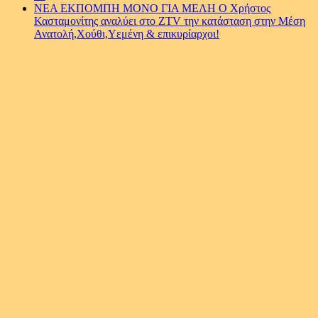
ΝΕΑ ΕΚΠΟΜΠΗ ΜΟΝΟ ΓΙΑ ΜΕΛΗ Ο Χρήστος
Κασταμονίτης αναλύει στο ZTV την κατάσταση στην Μέση
Ανατολή,Χούθι,Υεμένη & επικυρίαρχοι!