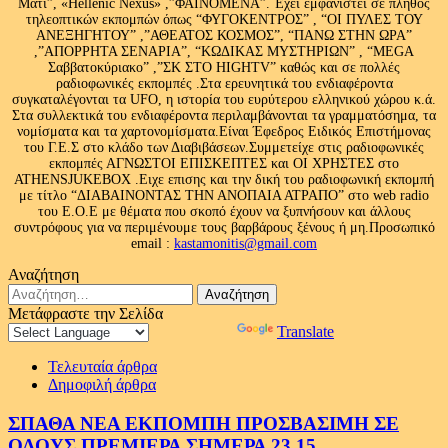
Μάτι”, «Hellenic Nexus» ,”ΦΑΙΝΟΜΕΝΑ”. Έχει εμφανιστεί σε πλήθος
τηλεοπτικών εκπομπών όπως “ΦΥΓΟΚΕΝΤΡΟΣ” , “ΟΙ ΠΥΛΕΣ ΤΟΥ
ΑΝΕΞΗΓΗΤΟΥ” ,”ΑΘΕΑΤΟΣ ΚΟΣΜΟΣ”, “ΠΑΝΩ ΣΤΗΝ ΩΡΑ”
,”ΑΠΟΡΡΗΤΑ ΣΕΝΑΡΙΑ”, “ΚΩΔΙΚΑΣ ΜΥΣΤΗΡΙΩΝ” , “MEGA
Σαββατοκύριακο” ,”ΣΚ ΣΤΟ HIGHTV” καθώς και σε πολλές
ραδιοφωνικές εκπομπές .Στα ερευνητικά του ενδιαφέροντα
συγκαταλέγονται τα UFO, η ιστορία του ευρύτερου ελληνικού χώρου κ.ά.
Στα συλλεκτικά του ενδιαφέροντα περιλαμβάνονται τα γραμματόσημα, τα
νομίσματα και τα χαρτονομίσματα.Είναι Έφεδρος Ειδικός Επιστήμονας
του Γ.Ε.Σ στο κλάδο των Διαβιβάσεων.Συμμετείχε στις ραδιοφωνικές
εκπομπές ΑΓΝΩΣΤΟΙ ΕΠΙΣΚΕΠΤΕΣ και ΟΙ ΧΡΗΣΤΕΣ στο
ATHENSJUKEBOX .Ειχε επισης και την δική του ραδιοφωνική εκπομπή
με τίτλο “ΔΙΑΒΑΙΝΟΝΤΑΣ ΤΗΝ ΑΝΟΠΑΙΑ ΑΤΡΑΠΟ” στο web radio
του Ε.Ο.Ε με θέματα που σκοπό έχουν να ξυπνήσουν και άλλους
συντρόφους για να περιμένουμε τους βαρβάρους ξένους ή μη.Προσωπικό
email :
kastamonitis@gmail.com
Αναζήτηση
Αναζήτηση
για:
Μετάφραστε την Σελίδα
Powered by
Translate
Τελευταία άρθρα
Δημοφιλή άρθρα
ΣΠΑΘΑ ΝΕΑ ΕΚΠΟΜΠΗ ΠΡΟΣΒΑΣΙΜΗ ΣΕ
ΟΛΟΥΣ ΠΡΕΜΙΕΡΑ ΣΗΜΕΡΑ 23.15