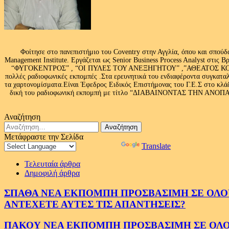
Φοίτησε στο πανεπιστήμιο του Coventry στην Αγγλία, όπου και σπούδ
Management Institute. Εργάζεται ως Senior Business Process Analyst στι
“ΦΥΓΟΚΕΝΤΡΟΣ” , “ΟΙ ΠΥΛΕΣ ΤΟΥ ΑΝΕΞΗΓΗΤΟΥ” ,”ΑΘΕΑΤΟΣ ΚΟΣΜ
πολλές ραδιοφωνικές εκπομπές .Στα ερευνητικά του ενδιαφέροντα συγκαταλ
τα χαρτονομίσματα.Είναι Έφεδρος Ειδικός Επιστήμονας του Γ.Ε.Σ στο
δική του ραδιοφωνική εκπομπή με τίτλο “ΔΙΑΒΑΙΝΟΝΤΑΣ ΤΗΝ ΑΝΟΠΑΙΑ Α
Αναζήτηση
Αναζήτηση
για:
Μετάφραστε την Σελίδα
Powered by
Translate
Τελευταία άρθρα
Δημοφιλή άρθρα
ΣΠΑΘΑ ΝΕΑ ΕΚΠΟΜΠΗ ΠΡΟΣΒΑΣΙΜΗ ΣΕ ΟΛΟΥΣ
ΑΝΤΕΧΕΤΕ ΑΥΤΕΣ ΤΙΣ ΑΠΑΝΤΗΣΕΙΣ?
ΠΑΚΟΥ ΝΕΑ ΕΚΠΟΜΠΗ ΠΡΟΣΒΑΣΙΜΗ ΣΕ ΟΛΟΥΣ