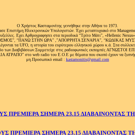
Ο Χρήστος Κασταμονίτης γεννήθηκε στην Αθήνα το 1973.
ασε Επιστήμη Ηλεκτρονικών Υπολογιστών. Έχει μεταπτυχιακό στο Management
ς Βρυξελλες. Εχει Αρθρογραφησει στα περιοδικά “Τρίτο Μάτι”, «Hellenic N
ΟΣ”, “ΠΑΝΩ ΣΤΗΝ ΩΡΑ” ,”ΑΠΟΡΡΗΤΑ ΣΕΝΑΡΙΑ”, “ΚΩΔΙΚΑΣ ΜΥΣΤΗΡΙ
έγονται τα UFO, η ιστορία του ευρύτερου ελληνικού χώρου κ.ά. Στα συλλεκ
 κλάδο των Διαβιβάσεων.Συμμετείχε στις ραδιοφωνικές εκπομπές ΑΓΝΩΣΤΟ
ΤΡΑΠΟ” στο web radio του Ε.Ο.Ε με θέματα που σκοπό έχουν να ξυπνήσου
μη.Προσωπικό email :
kastamonitis@gmail.com
 ΠΡΕΜΙΕΡΑ ΣΗΜΕΡΑ 23.15 ΔΙΑΒΑΙΝΟΝΤΑΣ ΤΗΝ
 ΠΡΕΜΙΕΡΑ ΣΗΜΕΡΑ 23.15 ΔΙΑΒΑΙΝΟΝΤΑΣ ΤΗΝ