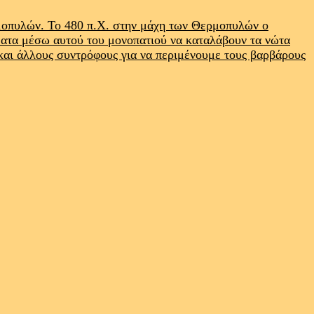
ρμοπυλών. Το 480 π.Χ. στην μάχη των Θερμοπυλών ο
ματα μέσω αυτού του μονοπατιού να καταλάβουν τα νώτα
 και άλλους συντρόφους για να περιμένουμε τους βαρβάρους