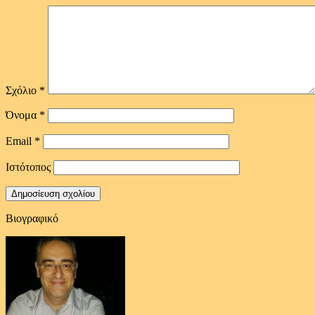
Σχόλιο
*
Όνομα
*
Email
*
Ιστότοπος
Βιογραφικό