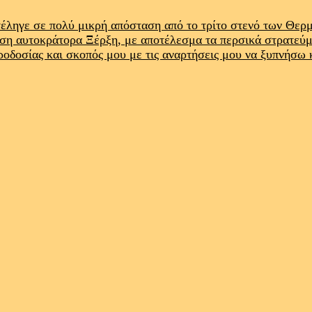
έληγε σε πολύ μικρή απόσταση από το τρίτο στενό των Θε
ρση αυτοκράτορα Ξέρξη, με αποτέλεσμα τα περσικά στρατεύ
προδοσίας και σκοπός μου με τις αναρτήσεις μου να ξυπνήσω