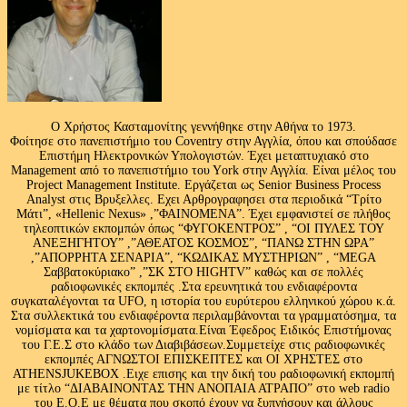
Ο Χρήστος Κασταμονίτης γεννήθηκε στην Αθήνα το 1973.
Φοίτησε στο πανεπιστήμιο του Coventry στην Αγγλία, όπου και σπούδασε
Επιστήμη Ηλεκτρονικών Υπολογιστών. Έχει μεταπτυχιακό στο
Management από το πανεπιστήμιο του Υork στην Αγγλία. Είναι μέλος του
Project Management Institute. Εργάζεται ως Senior Business Process
Analyst στις Βρυξελλες. Εχει Αρθρογραφησει στα περιοδικά “Τρίτο
Μάτι”, «Hellenic Nexus» ,”ΦΑΙΝΟΜΕΝΑ”. Έχει εμφανιστεί σε πλήθος
τηλεοπτικών εκπομπών όπως “ΦΥΓΟΚΕΝΤΡΟΣ” , “ΟΙ ΠΥΛΕΣ ΤΟΥ
ΑΝΕΞΗΓΗΤΟΥ” ,”ΑΘΕΑΤΟΣ ΚΟΣΜΟΣ”, “ΠΑΝΩ ΣΤΗΝ ΩΡΑ”
,”ΑΠΟΡΡΗΤΑ ΣΕΝΑΡΙΑ”, “ΚΩΔΙΚΑΣ ΜΥΣΤΗΡΙΩΝ” , “MEGA
Σαββατοκύριακο” ,”ΣΚ ΣΤΟ HIGHTV” καθώς και σε πολλές
ραδιοφωνικές εκπομπές .Στα ερευνητικά του ενδιαφέροντα
συγκαταλέγονται τα UFO, η ιστορία του ευρύτερου ελληνικού χώρου κ.ά.
Στα συλλεκτικά του ενδιαφέροντα περιλαμβάνονται τα γραμματόσημα, τα
νομίσματα και τα χαρτονομίσματα.Είναι Έφεδρος Ειδικός Επιστήμονας
του Γ.Ε.Σ στο κλάδο των Διαβιβάσεων.Συμμετείχε στις ραδιοφωνικές
εκπομπές ΑΓΝΩΣΤΟΙ ΕΠΙΣΚΕΠΤΕΣ και ΟΙ ΧΡΗΣΤΕΣ στο
ATHENSJUKEBOX .Ειχε επισης και την δική του ραδιοφωνική εκπομπή
με τίτλο “ΔΙΑΒΑΙΝΟΝΤΑΣ ΤΗΝ ΑΝΟΠΑΙΑ ΑΤΡΑΠΟ” στο web radio
του Ε.Ο.Ε με θέματα που σκοπό έχουν να ξυπνήσουν και άλλους