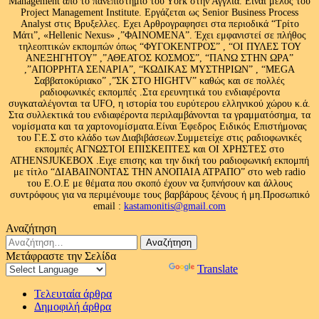
Management από το πανεπιστήμιο του Υork στην Αγγλία. Είναι μέλος του
Project Management Institute. Εργάζεται ως Senior Business Process
Analyst στις Βρυξελλες. Εχει Αρθρογραφησει στα περιοδικά “Τρίτο
Μάτι”, «Hellenic Nexus» ,”ΦΑΙΝΟΜΕΝΑ”. Έχει εμφανιστεί σε πλήθος
τηλεοπτικών εκπομπών όπως “ΦΥΓΟΚΕΝΤΡΟΣ” , “ΟΙ ΠΥΛΕΣ ΤΟΥ
ΑΝΕΞΗΓΗΤΟΥ” ,”ΑΘΕΑΤΟΣ ΚΟΣΜΟΣ”, “ΠΑΝΩ ΣΤΗΝ ΩΡΑ”
,”ΑΠΟΡΡΗΤΑ ΣΕΝΑΡΙΑ”, “ΚΩΔΙΚΑΣ ΜΥΣΤΗΡΙΩΝ” , “MEGA
Σαββατοκύριακο” ,”ΣΚ ΣΤΟ HIGHTV” καθώς και σε πολλές
ραδιοφωνικές εκπομπές .Στα ερευνητικά του ενδιαφέροντα
συγκαταλέγονται τα UFO, η ιστορία του ευρύτερου ελληνικού χώρου κ.ά.
Στα συλλεκτικά του ενδιαφέροντα περιλαμβάνονται τα γραμματόσημα, τα
νομίσματα και τα χαρτονομίσματα.Είναι Έφεδρος Ειδικός Επιστήμονας
του Γ.Ε.Σ στο κλάδο των Διαβιβάσεων.Συμμετείχε στις ραδιοφωνικές
εκπομπές ΑΓΝΩΣΤΟΙ ΕΠΙΣΚΕΠΤΕΣ και ΟΙ ΧΡΗΣΤΕΣ στο
ATHENSJUKEBOX .Ειχε επισης και την δική του ραδιοφωνική εκπομπή
με τίτλο “ΔΙΑΒΑΙΝΟΝΤΑΣ ΤΗΝ ΑΝΟΠΑΙΑ ΑΤΡΑΠΟ” στο web radio
του Ε.Ο.Ε με θέματα που σκοπό έχουν να ξυπνήσουν και άλλους
συντρόφους για να περιμένουμε τους βαρβάρους ξένους ή μη.Προσωπικό
email :
kastamonitis@gmail.com
Αναζήτηση
Αναζήτηση
για:
Μετάφραστε την Σελίδα
Powered by
Translate
Τελευταία άρθρα
Δημοφιλή άρθρα