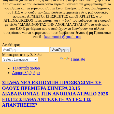
συγκαταλέγονται τα UFO, η ιστορία του ευρύτερου ελληνικού χώρου κ.ά.
Στα συλλεκτικά του ενδιαφέροντα περιλαμβάνονται τα γραμματόσημα, τα
νομίσματα και τα χαρτονομίσματα.Είναι Έφεδρος Ειδικός Επιστήμονας
του Γ.Ε.Σ στο κλάδο των Διαβιβάσεων.Συμμετείχε στις ραδιοφωνικές
εκπομπές ΑΓΝΩΣΤΟΙ ΕΠΙΣΚΕΠΤΕΣ και ΟΙ ΧΡΗΣΤΕΣ στο
ATHENSJUKEBOX .Ειχε επισης και την δική του ραδιοφωνική εκπομπή
με τίτλο “ΔΙΑΒΑΙΝΟΝΤΑΣ ΤΗΝ ΑΝΟΠΑΙΑ ΑΤΡΑΠΟ” στο web radio
του Ε.Ο.Ε με θέματα που σκοπό έχουν να ξυπνήσουν και άλλους
συντρόφους για να περιμένουμε τους βαρβάρους ξένους ή μη.Προσωπικό
email :
kastamonitis@gmail.com
Αναζήτηση
Αναζήτηση
για:
Μετάφραστε την Σελίδα
Powered by
Translate
Τελευταία άρθρα
Δημοφιλή άρθρα
ΣΠΑΘΑ ΝΕΑ ΕΚΠΟΜΠΗ ΠΡΟΣΒΑΣΙΜΗ ΣΕ
ΟΛΟΥΣ ΠΡΕΜΙΕΡΑ ΣΗΜΕΡΑ 23.15
ΔΙΑΒΑΙΝΟΝΤΑΣ ΤΗΝ ΑΝΟΠΑΙΑ ΑΤΡΑΠΟ 2026
ΕΠ.112 ΣΠΑΘΑ ΑΝΤΕΧΕΤΕ ΑΥΤΕΣ ΤΙΣ
ΑΠΑΝΤΗΣΕΙΣ?