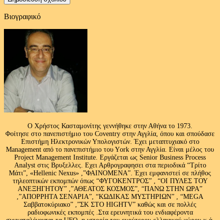
Βιογραφικό
Ο Χρήστος Κασταμονίτης γεννήθηκε στην Αθήνα το 1973.
Φοίτησε στο πανεπιστήμιο του Coventry στην Αγγλία, όπου και σπούδασε
Επιστήμη Ηλεκτρονικών Υπολογιστών. Έχει μεταπτυχιακό στο
Management από το πανεπιστήμιο του Υork στην Αγγλία. Είναι μέλος του
Project Management Institute. Εργάζεται ως Senior Business Process
Analyst στις Βρυξελλες. Εχει Αρθρογραφησει στα περιοδικά “Τρίτο
Μάτι”, «Hellenic Nexus» ,”ΦΑΙΝΟΜΕΝΑ”. Έχει εμφανιστεί σε πλήθος
τηλεοπτικών εκπομπών όπως “ΦΥΓΟΚΕΝΤΡΟΣ” , “ΟΙ ΠΥΛΕΣ ΤΟΥ
ΑΝΕΞΗΓΗΤΟΥ” ,”ΑΘΕΑΤΟΣ ΚΟΣΜΟΣ”, “ΠΑΝΩ ΣΤΗΝ ΩΡΑ”
,”ΑΠΟΡΡΗΤΑ ΣΕΝΑΡΙΑ”, “ΚΩΔΙΚΑΣ ΜΥΣΤΗΡΙΩΝ” , “MEGA
Σαββατοκύριακο” ,”ΣΚ ΣΤΟ HIGHTV” καθώς και σε πολλές
ραδιοφωνικές εκπομπές .Στα ερευνητικά του ενδιαφέροντα