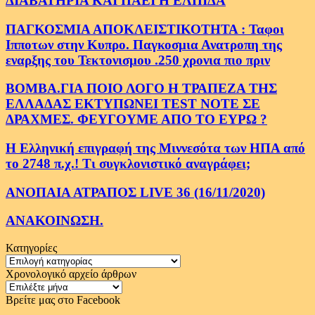
ΔΙΑΒΑΤΗΡΙΑ ΚΑΙ ΠΑΕΙ Η ΕΛΠΙΔΑ
ΠΑΓΚΟΣΜΙΑ ΑΠΟΚΛΕΙΣΤΙΚΟΤΗΤΑ : Ταφοι
Ιπποτων στην Κυπρο. Παγκοσμια Ανατροπη της
εναρξης του Τεκτονισμου .250 χρονια πιο πριν
ΒΟΜΒΑ.ΓΙΑ ΠΟΙΟ ΛΟΓΟ Η ΤΡΑΠΕΖΑ ΤΗΣ
ΕΛΛΑΔΑΣ ΕΚΤΥΠΩΝΕΙ TEST NOTE ΣΕ
ΔΡΑΧΜΕΣ. ΦΕΥΓΟΥΜΕ ΑΠΟ ΤΟ ΕΥΡΩ ?
Η Ελληνική επιγραφή της Μιννεσότα των ΗΠΑ από
το 2748 π.χ.! Τι συγκλονιστικό αναγράφει;
ΑΝΟΠΑΙΑ ΑΤΡΑΠΟΣ LIVE 36 (16/11/2020)
ΑΝΑΚΟΙΝΩΣΗ.
Κατηγορίες
Κατηγορίες
Χρονολογικό αρχείο άρθρων
Χρονολογικό
αρχείο
Βρείτε μας στο Facebook
άρθρων