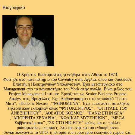
Βιογραφικό
Ο Χρήστος Κασταμονίτης γεννήθηκε στην Αθήνα το 1973.
Φοίτησε στο πανεπιστήμιο του Coventry στην Αγγλία, όπου και σπούδασε
Επιστήμη Ηλεκτρονικών Υπολογιστών. Έχει μεταπτυχιακό στο
Management από το πανεπιστήμιο του Υork στην Αγγλία. Είναι μέλος του
Project Management Institute. Εργάζεται ως Senior Business Process
Analyst στις Βρυξελλες. Εχει Αρθρογραφησει στα περιοδικά “Τρίτο
Μάτι”, «Hellenic Nexus» ,”ΦΑΙΝΟΜΕΝΑ”. Έχει εμφανιστεί σε πλήθος
τηλεοπτικών εκπομπών όπως “ΦΥΓΟΚΕΝΤΡΟΣ” , “ΟΙ ΠΥΛΕΣ ΤΟΥ
ΑΝΕΞΗΓΗΤΟΥ” ,”ΑΘΕΑΤΟΣ ΚΟΣΜΟΣ”, “ΠΑΝΩ ΣΤΗΝ ΩΡΑ”
,”ΑΠΟΡΡΗΤΑ ΣΕΝΑΡΙΑ”, “ΚΩΔΙΚΑΣ ΜΥΣΤΗΡΙΩΝ” , “MEGA
Σαββατοκύριακο” ,”ΣΚ ΣΤΟ HIGHTV” καθώς και σε πολλές
ραδιοφωνικές εκπομπές .Στα ερευνητικά του ενδιαφέροντα
συγκαταλέγονται τα UFO, η ιστορία του ευρύτερου ελληνικού χώρου κ.ά.