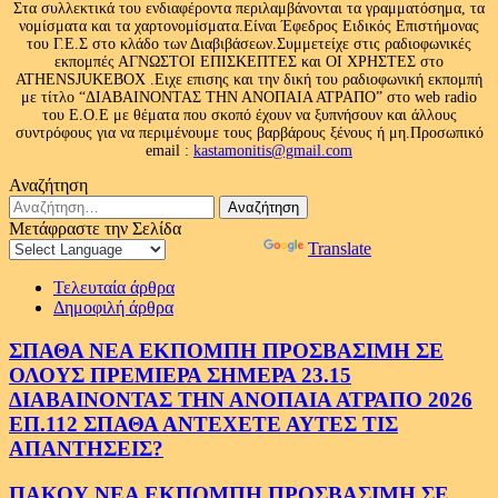
Στα συλλεκτικά του ενδιαφέροντα περιλαμβάνονται τα γραμματόσημα, τα
νομίσματα και τα χαρτονομίσματα.Είναι Έφεδρος Ειδικός Επιστήμονας
του Γ.Ε.Σ στο κλάδο των Διαβιβάσεων.Συμμετείχε στις ραδιοφωνικές
εκπομπές ΑΓΝΩΣΤΟΙ ΕΠΙΣΚΕΠΤΕΣ και ΟΙ ΧΡΗΣΤΕΣ στο
ATHENSJUKEBOX .Ειχε επισης και την δική του ραδιοφωνική εκπομπή
με τίτλο “ΔΙΑΒΑΙΝΟΝΤΑΣ ΤΗΝ ΑΝΟΠΑΙΑ ΑΤΡΑΠΟ” στο web radio
του Ε.Ο.Ε με θέματα που σκοπό έχουν να ξυπνήσουν και άλλους
συντρόφους για να περιμένουμε τους βαρβάρους ξένους ή μη.Προσωπικό
email :
kastamonitis@gmail.com
Αναζήτηση
Αναζήτηση
για:
Μετάφραστε την Σελίδα
Powered by
Translate
Τελευταία άρθρα
Δημοφιλή άρθρα
ΣΠΑΘΑ ΝΕΑ ΕΚΠΟΜΠΗ ΠΡΟΣΒΑΣΙΜΗ ΣΕ
ΟΛΟΥΣ ΠΡΕΜΙΕΡΑ ΣΗΜΕΡΑ 23.15
ΔΙΑΒΑΙΝΟΝΤΑΣ ΤΗΝ ΑΝΟΠΑΙΑ ΑΤΡΑΠΟ 2026
ΕΠ.112 ΣΠΑΘΑ ΑΝΤΕΧΕΤΕ ΑΥΤΕΣ ΤΙΣ
ΑΠΑΝΤΗΣΕΙΣ?
ΠΑΚΟΥ ΝΕΑ ΕΚΠΟΜΠΗ ΠΡΟΣΒΑΣΙΜΗ ΣΕ