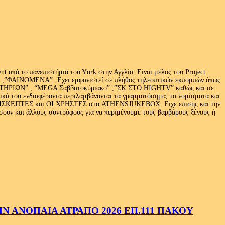
 από το πανεπιστήμιο του Υork στην Αγγλία. Είναι μέλος του Project
exus» ,”ΦΑΙΝΟΜΕΝΑ”. Έχει εμφανιστεί σε πλήθος τηλεοπτικών εκπομπών όπως
ΩΝ” , “MEGA Σαββατοκύριακο” ,”ΣΚ ΣΤΟ HIGHTV” καθώς και σε
τικά του ενδιαφέροντα περιλαμβάνονται τα γραμματόσημα, τα νομίσματα και
Ι ΕΠΙΣΚΕΠΤΕΣ και ΟΙ ΧΡΗΣΤΕΣ στο ATHENSJUKEBOX .Ειχε επισης και την
ν και άλλους συντρόφους για να περιμένουμε τους βαρβάρους ξένους ή
 ΑΝΟΠΑΙΑ ΑΤΡΑΠΟ 2026 ΕΠ.111 ΠΑΚΟΥ