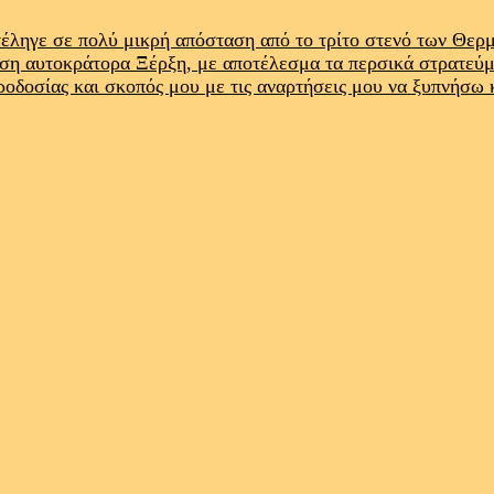
έληγε σε πολύ μικρή απόσταση από το τρίτο στενό των Θε
ρση αυτοκράτορα Ξέρξη, με αποτέλεσμα τα περσικά στρατεύ
προδοσίας και σκοπός μου με τις αναρτήσεις μου να ξυπνήσω