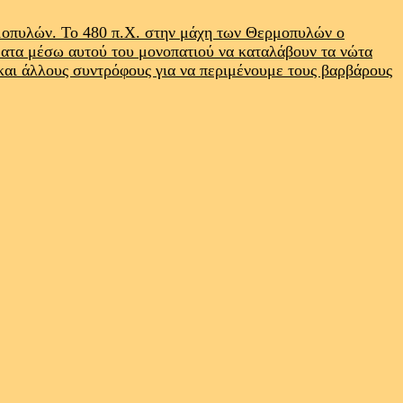
ρμοπυλών. Το 480 π.Χ. στην μάχη των Θερμοπυλών ο
ματα μέσω αυτού του μονοπατιού να καταλάβουν τα νώτα
 και άλλους συντρόφους για να περιμένουμε τους βαρβάρους