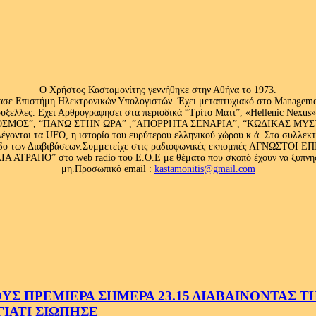
Ο Χρήστος Κασταμονίτης γεννήθηκε στην Αθήνα το 1973.
ασε Επιστήμη Ηλεκτρονικών Υπολογιστών. Έχει μεταπτυχιακό στο Management
ς Βρυξελλες. Εχει Αρθρογραφησει στα περιοδικά “Τρίτο Μάτι”, «Hellenic N
ΟΣ”, “ΠΑΝΩ ΣΤΗΝ ΩΡΑ” ,”ΑΠΟΡΡΗΤΑ ΣΕΝΑΡΙΑ”, “ΚΩΔΙΚΑΣ ΜΥΣΤΗΡΙ
έγονται τα UFO, η ιστορία του ευρύτερου ελληνικού χώρου κ.ά. Στα συλλεκ
 κλάδο των Διαβιβάσεων.Συμμετείχε στις ραδιοφωνικές εκπομπές ΑΓΝΩΣΤΟ
ΤΡΑΠΟ” στο web radio του Ε.Ο.Ε με θέματα που σκοπό έχουν να ξυπνήσου
μη.Προσωπικό email :
kastamonitis@gmail.com
 ΠΡΕΜΙΕΡΑ ΣΗΜΕΡΑ 23.15 ΔΙΑΒΑΙΝΟΝΤΑΣ ΤΗΝ
ΓΙΑΤΙ ΣΙΩΠΗΣΕ