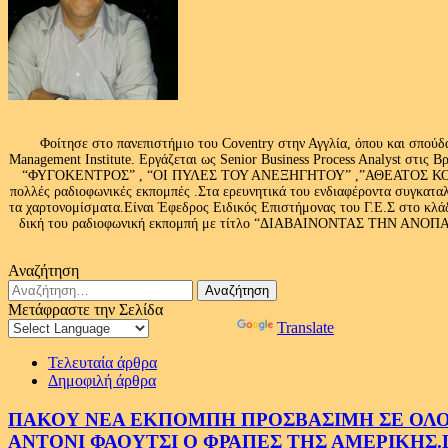
Φοίτησε στο πανεπιστήμιο του Coventry στην Αγγλία, όπου και σπούδ
Management Institute. Εργάζεται ως Senior Business Process Analyst στι
“ΦΥΓΟΚΕΝΤΡΟΣ” , “ΟΙ ΠΥΛΕΣ ΤΟΥ ΑΝΕΞΗΓΗΤΟΥ” ,”ΑΘΕΑΤΟΣ ΚΟΣΜ
πολλές ραδιοφωνικές εκπομπές .Στα ερευνητικά του ενδιαφέροντα συγκαταλ
τα χαρτονομίσματα.Είναι Έφεδρος Ειδικός Επιστήμονας του Γ.Ε.Σ στο
δική του ραδιοφωνική εκπομπή με τίτλο “ΔΙΑΒΑΙΝΟΝΤΑΣ ΤΗΝ ΑΝΟΠΑΙΑ Α
Αναζήτηση
Αναζήτηση
για:
Μετάφραστε την Σελίδα
Powered by
Translate
Τελευταία άρθρα
Δημοφιλή άρθρα
ΠΑΚΟΥ ΝΕΑ ΕΚΠΟΜΠΗ ΠΡΟΣΒΑΣΙΜΗ ΣΕ ΟΛΟΥΣ
ΑΝΤΟΝΙ ΦΑΟΥΤΣΙ Ο ΦΡΑΠΕΣ ΤΗΣ ΑΜΕΡΙΚΗΣ.