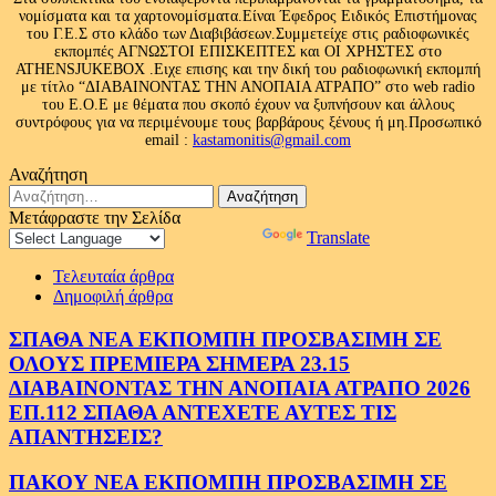
νομίσματα και τα χαρτονομίσματα.Είναι Έφεδρος Ειδικός Επιστήμονας
του Γ.Ε.Σ στο κλάδο των Διαβιβάσεων.Συμμετείχε στις ραδιοφωνικές
εκπομπές ΑΓΝΩΣΤΟΙ ΕΠΙΣΚΕΠΤΕΣ και ΟΙ ΧΡΗΣΤΕΣ στο
ATHENSJUKEBOX .Ειχε επισης και την δική του ραδιοφωνική εκπομπή
με τίτλο “ΔΙΑΒΑΙΝΟΝΤΑΣ ΤΗΝ ΑΝΟΠΑΙΑ ΑΤΡΑΠΟ” στο web radio
του Ε.Ο.Ε με θέματα που σκοπό έχουν να ξυπνήσουν και άλλους
συντρόφους για να περιμένουμε τους βαρβάρους ξένους ή μη.Προσωπικό
email :
kastamonitis@gmail.com
Αναζήτηση
Αναζήτηση
για:
Μετάφραστε την Σελίδα
Powered by
Translate
Τελευταία άρθρα
Δημοφιλή άρθρα
ΣΠΑΘΑ ΝΕΑ ΕΚΠΟΜΠΗ ΠΡΟΣΒΑΣΙΜΗ ΣΕ
ΟΛΟΥΣ ΠΡΕΜΙΕΡΑ ΣΗΜΕΡΑ 23.15
ΔΙΑΒΑΙΝΟΝΤΑΣ ΤΗΝ ΑΝΟΠΑΙΑ ΑΤΡΑΠΟ 2026
ΕΠ.112 ΣΠΑΘΑ ΑΝΤΕΧΕΤΕ ΑΥΤΕΣ ΤΙΣ
ΑΠΑΝΤΗΣΕΙΣ?
ΠΑΚΟΥ ΝΕΑ ΕΚΠΟΜΠΗ ΠΡΟΣΒΑΣΙΜΗ ΣΕ