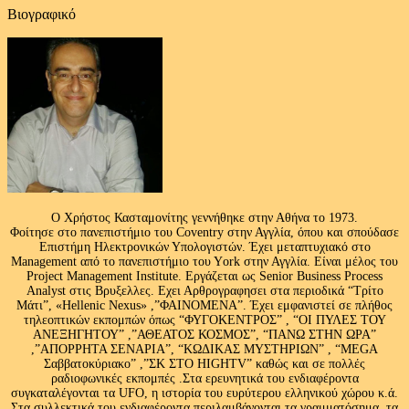
Βιογραφικό
Ο Χρήστος Κασταμονίτης γεννήθηκε στην Αθήνα το 1973.
Φοίτησε στο πανεπιστήμιο του Coventry στην Αγγλία, όπου και σπούδασε
Επιστήμη Ηλεκτρονικών Υπολογιστών. Έχει μεταπτυχιακό στο
Management από το πανεπιστήμιο του Υork στην Αγγλία. Είναι μέλος του
Project Management Institute. Εργάζεται ως Senior Business Process
Analyst στις Βρυξελλες. Εχει Αρθρογραφησει στα περιοδικά “Τρίτο
Μάτι”, «Hellenic Nexus» ,”ΦΑΙΝΟΜΕΝΑ”. Έχει εμφανιστεί σε πλήθος
τηλεοπτικών εκπομπών όπως “ΦΥΓΟΚΕΝΤΡΟΣ” , “ΟΙ ΠΥΛΕΣ ΤΟΥ
ΑΝΕΞΗΓΗΤΟΥ” ,”ΑΘΕΑΤΟΣ ΚΟΣΜΟΣ”, “ΠΑΝΩ ΣΤΗΝ ΩΡΑ”
,”ΑΠΟΡΡΗΤΑ ΣΕΝΑΡΙΑ”, “ΚΩΔΙΚΑΣ ΜΥΣΤΗΡΙΩΝ” , “MEGA
Σαββατοκύριακο” ,”ΣΚ ΣΤΟ HIGHTV” καθώς και σε πολλές
ραδιοφωνικές εκπομπές .Στα ερευνητικά του ενδιαφέροντα
συγκαταλέγονται τα UFO, η ιστορία του ευρύτερου ελληνικού χώρου κ.ά.
Στα συλλεκτικά του ενδιαφέροντα περιλαμβάνονται τα γραμματόσημα, τα