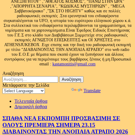
ΑΝΕΞΗΓΗΤΟΥ” ,”ΑΘΕΑΤΟΣ ΚΟΣΜΟΣ”, “ΠΑΝΩ ΣΤΗΝ ΩΡΑ”
,”ΑΠΟΡΡΗΤΑ ΣΕΝΑΡΙΑ”, “ΚΩΔΙΚΑΣ ΜΥΣΤΗΡΙΩΝ” , “MEGA
Σαββατοκύριακο” ,”ΣΚ ΣΤΟ HIGHTV” καθώς και σε πολλές
ραδιοφωνικές εκπομπές .Στα ερευνητικά του ενδιαφέροντα
συγκαταλέγονται τα UFO, η ιστορία του ευρύτερου ελληνικού χώρου κ.ά.
Στα συλλεκτικά του ενδιαφέροντα περιλαμβάνονται τα γραμματόσημα, τα
νομίσματα και τα χαρτονομίσματα.Είναι Έφεδρος Ειδικός Επιστήμονας
του Γ.Ε.Σ στο κλάδο των Διαβιβάσεων.Συμμετείχε στις ραδιοφωνικές
εκπομπές ΑΓΝΩΣΤΟΙ ΕΠΙΣΚΕΠΤΕΣ και ΟΙ ΧΡΗΣΤΕΣ στο
ATHENSJUKEBOX .Ειχε επισης και την δική του ραδιοφωνική εκπομπή
με τίτλο “ΔΙΑΒΑΙΝΟΝΤΑΣ ΤΗΝ ΑΝΟΠΑΙΑ ΑΤΡΑΠΟ” στο web radio
του Ε.Ο.Ε με θέματα που σκοπό έχουν να ξυπνήσουν και άλλους
συντρόφους για να περιμένουμε τους βαρβάρους ξένους ή μη.Προσωπικό
email :
kastamonitis@gmail.com
Αναζήτηση
Αναζήτηση
για:
Μετάφραστε την Σελίδα
Powered by
Translate
Τελευταία άρθρα
Δημοφιλή άρθρα
ΣΠΑΘΑ ΝΕΑ ΕΚΠΟΜΠΗ ΠΡΟΣΒΑΣΙΜΗ ΣΕ
ΟΛΟΥΣ ΠΡΕΜΙΕΡΑ ΣΗΜΕΡΑ 23.15
ΔΙΑΒΑΙΝΟΝΤΑΣ ΤΗΝ ΑΝΟΠΑΙΑ ΑΤΡΑΠΟ 2026