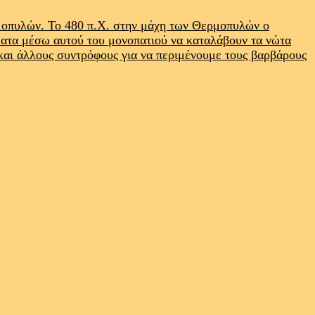
ρμοπυλών. Το 480 π.Χ. στην μάχη των Θερμοπυλών ο
ματα μέσω αυτού του μονοπατιού να καταλάβουν τα νώτα
 και άλλους συντρόφους για να περιμένουμε τους βαρβάρους