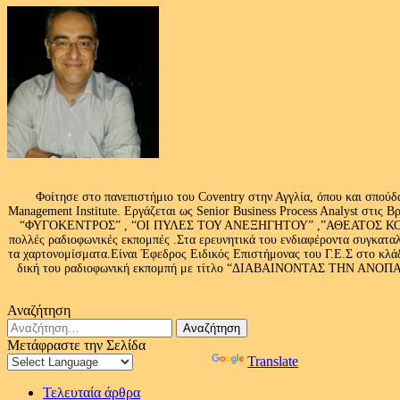
Φοίτησε στο πανεπιστήμιο του Coventry στην Αγγλία, όπου και σπούδ
Management Institute. Εργάζεται ως Senior Business Process Analyst στι
“ΦΥΓΟΚΕΝΤΡΟΣ” , “ΟΙ ΠΥΛΕΣ ΤΟΥ ΑΝΕΞΗΓΗΤΟΥ” ,”ΑΘΕΑΤΟΣ ΚΟΣΜ
πολλές ραδιοφωνικές εκπομπές .Στα ερευνητικά του ενδιαφέροντα συγκαταλ
τα χαρτονομίσματα.Είναι Έφεδρος Ειδικός Επιστήμονας του Γ.Ε.Σ στο
δική του ραδιοφωνική εκπομπή με τίτλο “ΔΙΑΒΑΙΝΟΝΤΑΣ ΤΗΝ ΑΝΟΠΑΙΑ Α
Αναζήτηση
Αναζήτηση
για:
Μετάφραστε την Σελίδα
Powered by
Translate
Τελευταία άρθρα