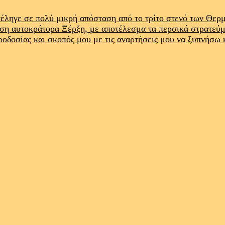
έληγε σε πολύ μικρή απόσταση από το τρίτο στενό των Θε
ρση αυτοκράτορα Ξέρξη, με αποτέλεσμα τα περσικά στρατεύ
προδοσίας και σκοπός μου με τις αναρτήσεις μου να ξυπνήσω