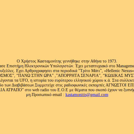
Ο Χρήστος Κασταμονίτης γεννήθηκε στην Αθήνα το 1973.
ασε Επιστήμη Ηλεκτρονικών Υπολογιστών. Έχει μεταπτυχιακό στο Management
ς Βρυξελλες. Εχει Αρθρογραφησει στα περιοδικά “Τρίτο Μάτι”, «Hellenic N
ΟΣ”, “ΠΑΝΩ ΣΤΗΝ ΩΡΑ” ,”ΑΠΟΡΡΗΤΑ ΣΕΝΑΡΙΑ”, “ΚΩΔΙΚΑΣ ΜΥΣΤΗΡΙ
έγονται τα UFO, η ιστορία του ευρύτερου ελληνικού χώρου κ.ά. Στα συλλεκ
 κλάδο των Διαβιβάσεων.Συμμετείχε στις ραδιοφωνικές εκπομπές ΑΓΝΩΣΤΟ
ΤΡΑΠΟ” στο web radio του Ε.Ο.Ε με θέματα που σκοπό έχουν να ξυπνήσου
μη.Προσωπικό email :
kastamonitis@gmail.com