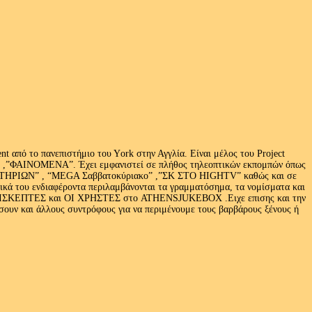
 από το πανεπιστήμιο του Υork στην Αγγλία. Είναι μέλος του Project
exus» ,”ΦΑΙΝΟΜΕΝΑ”. Έχει εμφανιστεί σε πλήθος τηλεοπτικών εκπομπών όπως
ΩΝ” , “MEGA Σαββατοκύριακο” ,”ΣΚ ΣΤΟ HIGHTV” καθώς και σε
τικά του ενδιαφέροντα περιλαμβάνονται τα γραμματόσημα, τα νομίσματα και
Ι ΕΠΙΣΚΕΠΤΕΣ και ΟΙ ΧΡΗΣΤΕΣ στο ATHENSJUKEBOX .Ειχε επισης και την
ν και άλλους συντρόφους για να περιμένουμε τους βαρβάρους ξένους ή