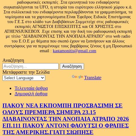
ραδιοφωνικές εκπομπές .Στα ερευνητικά του ενδιαφέροντα
συγκαταλέγονται τα UFO, η ιστορία του ευρύτερου ελληνικού χώρου κ.ά.
Στα συλλεκτικά του ενδιαφέροντα περιλαμβάνονται τα γραμματόσημα, τα
νομίσματα και τα χαρτονομίσματα.Είναι Έφεδρος Ειδικός Επιστήμονας
του Γ.Ε.Σ στο κλάδο των Διαβιβάσεων.Συμμετείχε στις ραδιοφωνικές
εκπομπές ΑΓΝΩΣΤΟΙ ΕΠΙΣΚΕΠΤΕΣ και ΟΙ ΧΡΗΣΤΕΣ στο
ATHENSJUKEBOX .Ειχε επισης και την δική του ραδιοφωνική εκπομπή
με τίτλο “ΔΙΑΒΑΙΝΟΝΤΑΣ ΤΗΝ ΑΝΟΠΑΙΑ ΑΤΡΑΠΟ” στο web radio
του Ε.Ο.Ε με θέματα που σκοπό έχουν να ξυπνήσουν και άλλους
συντρόφους για να περιμένουμε τους βαρβάρους ξένους ή μη.Προσωπικό
email :
kastamonitis@gmail.com
Αναζήτηση
Αναζήτηση
για:
Μετάφραστε την Σελίδα
Powered by
Translate
Τελευταία άρθρα
Δημοφιλή άρθρα
ΠΑΚΟΥ ΝΕΑ ΕΚΠΟΜΠΗ ΠΡΟΣΒΑΣΙΜΗ ΣΕ
ΟΛΟΥΣ ΠΡΕΜΙΕΡΑ ΣΗΜΕΡΑ 23.15
ΔΙΑΒΑΙΝΟΝΤΑΣ ΤΗΝ ΑΝΟΠΑΙΑ ΑΤΡΑΠΟ 2026
ΕΠ.111 ΠΑΚΟΥ ΑΝΤΟΝΙ ΦΑΟΥΤΣΙ Ο ΦΡΑΠΕΣ
ΤΗΣ ΑΜΕΡΙΚΗΣ.ΓΙΑΤΙ ΣΙΩΠΗΣΕ