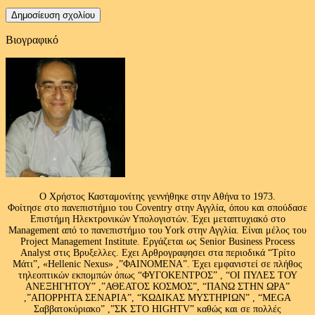
Βιογραφικό
Ο Χρήστος Κασταμονίτης γεννήθηκε στην Αθήνα το 1973.
Φοίτησε στο πανεπιστήμιο του Coventry στην Αγγλία, όπου και σπούδασε
Επιστήμη Ηλεκτρονικών Υπολογιστών. Έχει μεταπτυχιακό στο
Management από το πανεπιστήμιο του Υork στην Αγγλία. Είναι μέλος του
Project Management Institute. Εργάζεται ως Senior Business Process
Analyst στις Βρυξελλες. Εχει Αρθρογραφησει στα περιοδικά “Τρίτο
Μάτι”, «Hellenic Nexus» ,”ΦΑΙΝΟΜΕΝΑ”. Έχει εμφανιστεί σε πλήθος
τηλεοπτικών εκπομπών όπως “ΦΥΓΟΚΕΝΤΡΟΣ” , “ΟΙ ΠΥΛΕΣ ΤΟΥ
ΑΝΕΞΗΓΗΤΟΥ” ,”ΑΘΕΑΤΟΣ ΚΟΣΜΟΣ”, “ΠΑΝΩ ΣΤΗΝ ΩΡΑ”
,”ΑΠΟΡΡΗΤΑ ΣΕΝΑΡΙΑ”, “ΚΩΔΙΚΑΣ ΜΥΣΤΗΡΙΩΝ” , “MEGA
Σαββατοκύριακο” ,”ΣΚ ΣΤΟ HIGHTV” καθώς και σε πολλές