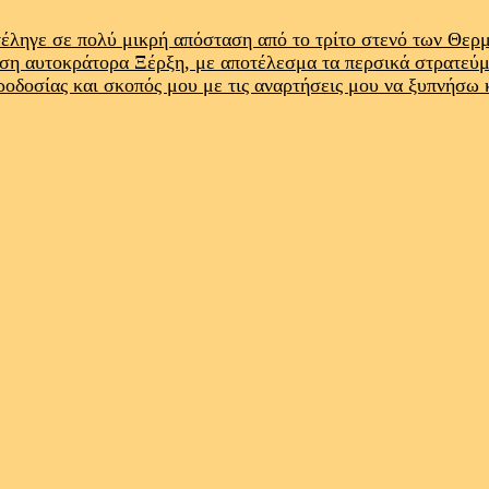
έληγε σε πολύ μικρή απόσταση από το τρίτο στενό των Θε
ρση αυτοκράτορα Ξέρξη, με αποτέλεσμα τα περσικά στρατεύ
προδοσίας και σκοπός μου με τις αναρτήσεις μου να ξυπνήσω