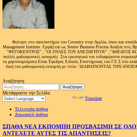
Φοίτησε στο πανεπιστήμιο του Coventry στην Αγγλία, όπου και σπούδ
Management Institute. Εργάζεται ως Senior Business Process Analyst στι
“ΦΥΓΟΚΕΝΤΡΟΣ” , “ΟΙ ΠΥΛΕΣ ΤΟΥ ΑΝΕΞΗΓΗΤΟΥ” ,”ΑΘΕΑΤΟΣ ΚΟΣΜ
πολλές ραδιοφωνικές εκπομπές .Στα ερευνητικά του ενδιαφέροντα συγκαταλ
τα χαρτονομίσματα.Είναι Έφεδρος Ειδικός Επιστήμονας του Γ.Ε.Σ στο
δική του ραδιοφωνική εκπομπή με τίτλο “ΔΙΑΒΑΙΝΟΝΤΑΣ ΤΗΝ ΑΝΟΠΑΙΑ Α
Αναζήτηση
Αναζήτηση
για:
Μετάφραστε την Σελίδα
Powered by
Translate
Τελευταία άρθρα
Δημοφιλή άρθρα
ΣΠΑΘΑ ΝΕΑ ΕΚΠΟΜΠΗ ΠΡΟΣΒΑΣΙΜΗ ΣΕ ΟΛΟΥΣ
ΑΝΤΕΧΕΤΕ ΑΥΤΕΣ ΤΙΣ ΑΠΑΝΤΗΣΕΙΣ?