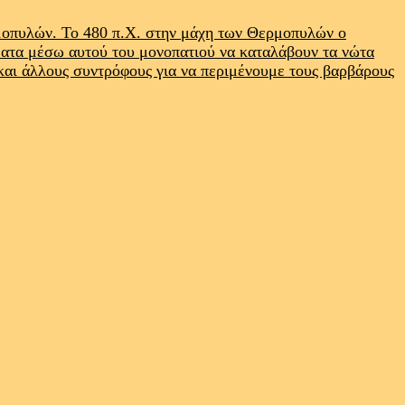
ρμοπυλών. Το 480 π.Χ. στην μάχη των Θερμοπυλών ο
ματα μέσω αυτού του μονοπατιού να καταλάβουν τα νώτα
 και άλλους συντρόφους για να περιμένουμε τους βαρβάρους