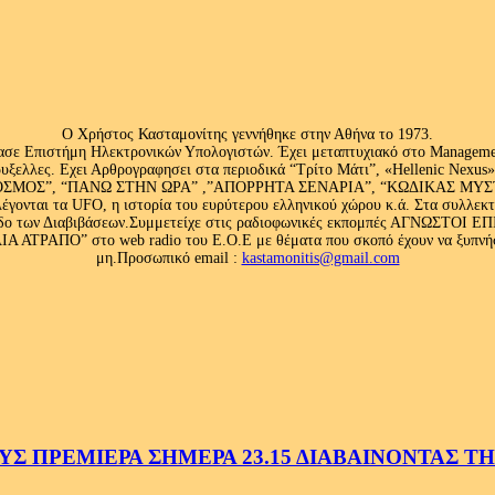
Ο Χρήστος Κασταμονίτης γεννήθηκε στην Αθήνα το 1973.
ασε Επιστήμη Ηλεκτρονικών Υπολογιστών. Έχει μεταπτυχιακό στο Management
ς Βρυξελλες. Εχει Αρθρογραφησει στα περιοδικά “Τρίτο Μάτι”, «Hellenic N
ΟΣ”, “ΠΑΝΩ ΣΤΗΝ ΩΡΑ” ,”ΑΠΟΡΡΗΤΑ ΣΕΝΑΡΙΑ”, “ΚΩΔΙΚΑΣ ΜΥΣΤΗΡΙ
έγονται τα UFO, η ιστορία του ευρύτερου ελληνικού χώρου κ.ά. Στα συλλεκ
 κλάδο των Διαβιβάσεων.Συμμετείχε στις ραδιοφωνικές εκπομπές ΑΓΝΩΣΤΟ
ΤΡΑΠΟ” στο web radio του Ε.Ο.Ε με θέματα που σκοπό έχουν να ξυπνήσου
μη.Προσωπικό email :
kastamonitis@gmail.com
 ΠΡΕΜΙΕΡΑ ΣΗΜΕΡΑ 23.15 ΔΙΑΒΑΙΝΟΝΤΑΣ ΤΗΝ