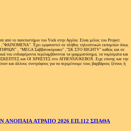
 από το πανεπιστήμιο του Υork στην Αγγλία. Είναι μέλος του Project
exus» ,”ΦΑΙΝΟΜΕΝΑ”. Έχει εμφανιστεί σε πλήθος τηλεοπτικών εκπομπών όπως
ΩΝ” , “MEGA Σαββατοκύριακο” ,”ΣΚ ΣΤΟ HIGHTV” καθώς και σε
τικά του ενδιαφέροντα περιλαμβάνονται τα γραμματόσημα, τα νομίσματα και
Ι ΕΠΙΣΚΕΠΤΕΣ και ΟΙ ΧΡΗΣΤΕΣ στο ATHENSJUKEBOX .Ειχε επισης και την
ν και άλλους συντρόφους για να περιμένουμε τους βαρβάρους ξένους ή
 ΑΝΟΠΑΙΑ ΑΤΡΑΠΟ 2026 ΕΠ.112 ΣΠΑΘΑ