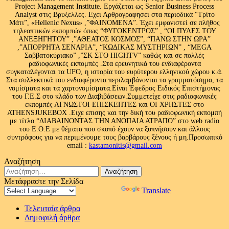
Project Management Institute. Εργάζεται ως Senior Business Process
Analyst στις Βρυξελλες. Εχει Αρθρογραφησει στα περιοδικά “Τρίτο
Μάτι”, «Hellenic Nexus» ,”ΦΑΙΝΟΜΕΝΑ”. Έχει εμφανιστεί σε πλήθος
τηλεοπτικών εκπομπών όπως “ΦΥΓΟΚΕΝΤΡΟΣ” , “ΟΙ ΠΥΛΕΣ ΤΟΥ
ΑΝΕΞΗΓΗΤΟΥ” ,”ΑΘΕΑΤΟΣ ΚΟΣΜΟΣ”, “ΠΑΝΩ ΣΤΗΝ ΩΡΑ”
,”ΑΠΟΡΡΗΤΑ ΣΕΝΑΡΙΑ”, “ΚΩΔΙΚΑΣ ΜΥΣΤΗΡΙΩΝ” , “MEGA
Σαββατοκύριακο” ,”ΣΚ ΣΤΟ HIGHTV” καθώς και σε πολλές
ραδιοφωνικές εκπομπές .Στα ερευνητικά του ενδιαφέροντα
συγκαταλέγονται τα UFO, η ιστορία του ευρύτερου ελληνικού χώρου κ.ά.
Στα συλλεκτικά του ενδιαφέροντα περιλαμβάνονται τα γραμματόσημα, τα
νομίσματα και τα χαρτονομίσματα.Είναι Έφεδρος Ειδικός Επιστήμονας
του Γ.Ε.Σ στο κλάδο των Διαβιβάσεων.Συμμετείχε στις ραδιοφωνικές
εκπομπές ΑΓΝΩΣΤΟΙ ΕΠΙΣΚΕΠΤΕΣ και ΟΙ ΧΡΗΣΤΕΣ στο
ATHENSJUKEBOX .Ειχε επισης και την δική του ραδιοφωνική εκπομπή
με τίτλο “ΔΙΑΒΑΙΝΟΝΤΑΣ ΤΗΝ ΑΝΟΠΑΙΑ ΑΤΡΑΠΟ” στο web radio
του Ε.Ο.Ε με θέματα που σκοπό έχουν να ξυπνήσουν και άλλους
συντρόφους για να περιμένουμε τους βαρβάρους ξένους ή μη.Προσωπικό
email :
kastamonitis@gmail.com
Αναζήτηση
Αναζήτηση
για:
Μετάφραστε την Σελίδα
Powered by
Translate
Τελευταία άρθρα
Δημοφιλή άρθρα