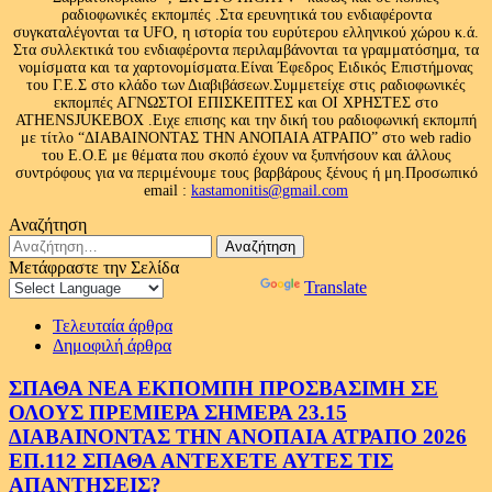
ραδιοφωνικές εκπομπές .Στα ερευνητικά του ενδιαφέροντα
συγκαταλέγονται τα UFO, η ιστορία του ευρύτερου ελληνικού χώρου κ.ά.
Στα συλλεκτικά του ενδιαφέροντα περιλαμβάνονται τα γραμματόσημα, τα
νομίσματα και τα χαρτονομίσματα.Είναι Έφεδρος Ειδικός Επιστήμονας
του Γ.Ε.Σ στο κλάδο των Διαβιβάσεων.Συμμετείχε στις ραδιοφωνικές
εκπομπές ΑΓΝΩΣΤΟΙ ΕΠΙΣΚΕΠΤΕΣ και ΟΙ ΧΡΗΣΤΕΣ στο
ATHENSJUKEBOX .Ειχε επισης και την δική του ραδιοφωνική εκπομπή
με τίτλο “ΔΙΑΒΑΙΝΟΝΤΑΣ ΤΗΝ ΑΝΟΠΑΙΑ ΑΤΡΑΠΟ” στο web radio
του Ε.Ο.Ε με θέματα που σκοπό έχουν να ξυπνήσουν και άλλους
συντρόφους για να περιμένουμε τους βαρβάρους ξένους ή μη.Προσωπικό
email :
kastamonitis@gmail.com
Αναζήτηση
Αναζήτηση
για:
Μετάφραστε την Σελίδα
Powered by
Translate
Τελευταία άρθρα
Δημοφιλή άρθρα
ΣΠΑΘΑ ΝΕΑ ΕΚΠΟΜΠΗ ΠΡΟΣΒΑΣΙΜΗ ΣΕ
ΟΛΟΥΣ ΠΡΕΜΙΕΡΑ ΣΗΜΕΡΑ 23.15
ΔΙΑΒΑΙΝΟΝΤΑΣ ΤΗΝ ΑΝΟΠΑΙΑ ΑΤΡΑΠΟ 2026
ΕΠ.112 ΣΠΑΘΑ ΑΝΤΕΧΕΤΕ ΑΥΤΕΣ ΤΙΣ
ΑΠΑΝΤΗΣΕΙΣ?