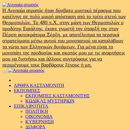
Skip
to
Η Ανοπαία ατραπός ήταν δύσβατο μυστικό πέρασμα που
content
κατέληγε σε πολύ μικρή απόσταση από το τρίτο στενό των
Θερμοπυλών. Το 480 π.Χ. στην μάχη των Θερμοπυλών ο
προδότης Εφιάλτης, έκανε γνωστή την ύπαρξή της στον
Πέρση αυτοκράτορα Ξέρξη, με αποτέλεσμα τα περσικά
στρατεύματα μέσω αυτού του μονοπατιού να καταλάβουν
τα νώτα των Ελληνικών δυνάμεων. Για μένα είναι το
μονοπάτι της προδοσίας και σκοπός μου με τις αναρτήσεις
μου να ξυπνήσω και άλλους συντρόφους για να
περιμένουμε τους βαρβάρους ξένους ή μη.
Primary
Menu
ΑΡΘΡΑ ΚΑΣΤΑΜΟΝΙΤΗ
ΕΚΠΟΜΠΕΣ
ΕΚΠΟΜΠΕΣ ΚΑΣΤΑΜΟΝΙΤΗΣ
ΚΩΔΙΚΑΣ ΜΥΣΤΗΡΙΩΝ
ΕΠΙΚΑΙΡΟΤΗΤΑ
ΠΟΛΙΤΙΚΗ
ΟΙΚΟΝΟΜΙΑ
ΚΥΒΕΡΝΗΣΗ
ΔΙΑΦΟΡΑ