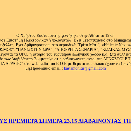
Ο Χρήστος Κασταμονίτης γεννήθηκε στην Αθήνα το 1973.
ασε Επιστήμη Ηλεκτρονικών Υπολογιστών. Έχει μεταπτυχιακό στο Management
ς Βρυξελλες. Εχει Αρθρογραφησει στα περιοδικά “Τρίτο Μάτι”, «Hellenic N
ΟΣ”, “ΠΑΝΩ ΣΤΗΝ ΩΡΑ” ,”ΑΠΟΡΡΗΤΑ ΣΕΝΑΡΙΑ”, “ΚΩΔΙΚΑΣ ΜΥΣΤΗΡΙ
έγονται τα UFO, η ιστορία του ευρύτερου ελληνικού χώρου κ.ά. Στα συλλεκ
 κλάδο των Διαβιβάσεων.Συμμετείχε στις ραδιοφωνικές εκπομπές ΑΓΝΩΣΤΟ
ΤΡΑΠΟ” στο web radio του Ε.Ο.Ε με θέματα που σκοπό έχουν να ξυπνήσου
μη.Προσωπικό email :
kastamonitis@gmail.com
 ΠΡΕΜΙΕΡΑ ΣΗΜΕΡΑ 23.15 ΔΙΑΒΑΙΝΟΝΤΑΣ ΤΗΝ