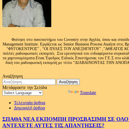
Φοίτησε στο πανεπιστήμιο του Coventry στην Αγγλία, όπου και σπούδ
Management Institute. Εργάζεται ως Senior Business Process Analyst στι
“ΦΥΓΟΚΕΝΤΡΟΣ” , “ΟΙ ΠΥΛΕΣ ΤΟΥ ΑΝΕΞΗΓΗΤΟΥ” ,”ΑΘΕΑΤΟΣ ΚΟΣΜ
πολλές ραδιοφωνικές εκπομπές .Στα ερευνητικά του ενδιαφέροντα συγκαταλ
τα χαρτονομίσματα.Είναι Έφεδρος Ειδικός Επιστήμονας του Γ.Ε.Σ στο
δική του ραδιοφωνική εκπομπή με τίτλο “ΔΙΑΒΑΙΝΟΝΤΑΣ ΤΗΝ ΑΝΟΠΑΙΑ Α
Αναζήτηση
Αναζήτηση
για:
Μετάφραστε την Σελίδα
Powered by
Translate
Τελευταία άρθρα
Δημοφιλή άρθρα
ΣΠΑΘΑ ΝΕΑ ΕΚΠΟΜΠΗ ΠΡΟΣΒΑΣΙΜΗ ΣΕ ΟΛΟΥΣ
ΑΝΤΕΧΕΤΕ ΑΥΤΕΣ ΤΙΣ ΑΠΑΝΤΗΣΕΙΣ?