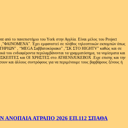
 από το πανεπιστήμιο του Υork στην Αγγλία. Είναι μέλος του Project
exus» ,”ΦΑΙΝΟΜΕΝΑ”. Έχει εμφανιστεί σε πλήθος τηλεοπτικών εκπομπών όπως
ΩΝ” , “MEGA Σαββατοκύριακο” ,”ΣΚ ΣΤΟ HIGHTV” καθώς και σε
τικά του ενδιαφέροντα περιλαμβάνονται τα γραμματόσημα, τα νομίσματα και
Ι ΕΠΙΣΚΕΠΤΕΣ και ΟΙ ΧΡΗΣΤΕΣ στο ATHENSJUKEBOX .Ειχε επισης και την
ν και άλλους συντρόφους για να περιμένουμε τους βαρβάρους ξένους ή
 ΑΝΟΠΑΙΑ ΑΤΡΑΠΟ 2026 ΕΠ.112 ΣΠΑΘΑ