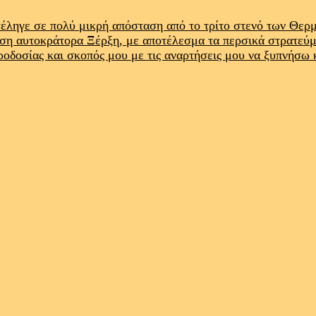
έληγε σε πολύ μικρή απόσταση από το τρίτο στενό των Θε
ρση αυτοκράτορα Ξέρξη, με αποτέλεσμα τα περσικά στρατεύ
προδοσίας και σκοπός μου με τις αναρτήσεις μου να ξυπνήσω