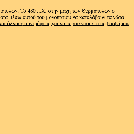
ρμοπυλών. Το 480 π.Χ. στην μάχη των Θερμοπυλών ο
ματα μέσω αυτού του μονοπατιού να καταλάβουν τα νώτα
 και άλλους συντρόφους για να περιμένουμε τους βαρβάρους