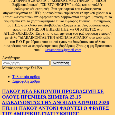
,”ΑΠΟΡΡΗΤΑ ΣΕΝΑΡΙΑ”, “ΚΩΔΙΚΑΣ ΜΥΣΤΗΡΙΩΝ” , “MEGA
Σαββατοκύριακο” ,”ΣΚ ΣΤΟ HIGHTV” καθώς και σε πολλές
ραδιοφωνικές εκπομπές .Στα ερευνητικά του ενδιαφέροντα
συγκαταλέγονται τα UFO, η ιστορία του ευρύτερου ελληνικού χώρου κ.ά.
Στα συλλεκτικά του ενδιαφέροντα περιλαμβάνονται τα γραμματόσημα, τα
νομίσματα και τα χαρτονομίσματα.Είναι Έφεδρος Ειδικός Επιστήμονας
του Γ.Ε.Σ στο κλάδο των Διαβιβάσεων.Συμμετείχε στις ραδιοφωνικές
εκπομπές ΑΓΝΩΣΤΟΙ ΕΠΙΣΚΕΠΤΕΣ και ΟΙ ΧΡΗΣΤΕΣ στο
ATHENSJUKEBOX .Ειχε επισης και την δική του ραδιοφωνική εκπομπή
με τίτλο “ΔΙΑΒΑΙΝΟΝΤΑΣ ΤΗΝ ΑΝΟΠΑΙΑ ΑΤΡΑΠΟ” στο web radio
του Ε.Ο.Ε με θέματα που σκοπό έχουν να ξυπνήσουν και άλλους
συντρόφους για να περιμένουμε τους βαρβάρους ξένους ή μη.Προσωπικό
email :
kastamonitis@gmail.com
Αναζήτηση
Αναζήτηση
για:
Μετάφραστε την Σελίδα
Τελευταία άρθρα
Δημοφιλή άρθρα
ΠΑΚΟΥ ΝΕΑ ΕΚΠΟΜΠΗ ΠΡΟΣΒΑΣΙΜΗ ΣΕ
ΟΛΟΥΣ ΠΡΕΜΙΕΡΑ ΣΗΜΕΡΑ 23.15
ΔΙΑΒΑΙΝΟΝΤΑΣ ΤΗΝ ΑΝΟΠΑΙΑ ΑΤΡΑΠΟ 2026
ΕΠ.111 ΠΑΚΟΥ ΑΝΤΟΝΙ ΦΑΟΥΤΣΙ Ο ΦΡΑΠΕΣ
ΤΗΣ ΑΜΕΡΙΚΗΣ.ΓΙΑΤΙ ΣΙΩΠΗΣΕ