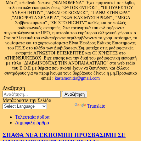
Μάτι”, «Hellenic Nexus» ,”ΦΑΙΝΟΜΕΝΑ”. Έχει εμφανιστεί σε πλήθος
τηλεοπτικών εκπομπών όπως “ΦΥΓΟΚΕΝΤΡΟΣ” , “ΟΙ ΠΥΛΕΣ ΤΟΥ
ΑΝΕΞΗΓΗΤΟΥ” ,”ΑΘΕΑΤΟΣ ΚΟΣΜΟΣ”, “ΠΑΝΩ ΣΤΗΝ ΩΡΑ”
,”ΑΠΟΡΡΗΤΑ ΣΕΝΑΡΙΑ”, “ΚΩΔΙΚΑΣ ΜΥΣΤΗΡΙΩΝ” , “MEGA
Σαββατοκύριακο” ,”ΣΚ ΣΤΟ HIGHTV” καθώς και σε πολλές
ραδιοφωνικές εκπομπές .Στα ερευνητικά του ενδιαφέροντα
συγκαταλέγονται τα UFO, η ιστορία του ευρύτερου ελληνικού χώρου κ.ά.
Στα συλλεκτικά του ενδιαφέροντα περιλαμβάνονται τα γραμματόσημα, τα
νομίσματα και τα χαρτονομίσματα.Είναι Έφεδρος Ειδικός Επιστήμονας
του Γ.Ε.Σ στο κλάδο των Διαβιβάσεων.Συμμετείχε στις ραδιοφωνικές
εκπομπές ΑΓΝΩΣΤΟΙ ΕΠΙΣΚΕΠΤΕΣ και ΟΙ ΧΡΗΣΤΕΣ στο
ATHENSJUKEBOX .Ειχε επισης και την δική του ραδιοφωνική εκπομπή
με τίτλο “ΔΙΑΒΑΙΝΟΝΤΑΣ ΤΗΝ ΑΝΟΠΑΙΑ ΑΤΡΑΠΟ” στο web radio
του Ε.Ο.Ε με θέματα που σκοπό έχουν να ξυπνήσουν και άλλους
συντρόφους για να περιμένουμε τους βαρβάρους ξένους ή μη.Προσωπικό
email :
kastamonitis@gmail.com
Αναζήτηση
Αναζήτηση
για:
Μετάφραστε την Σελίδα
Powered by
Translate
Τελευταία άρθρα
Δημοφιλή άρθρα
ΣΠΑΘΑ ΝΕΑ ΕΚΠΟΜΠΗ ΠΡΟΣΒΑΣΙΜΗ ΣΕ