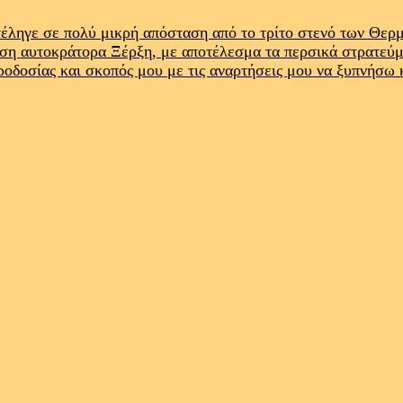
έληγε σε πολύ μικρή απόσταση από το τρίτο στενό των Θε
ρση αυτοκράτορα Ξέρξη, με αποτέλεσμα τα περσικά στρατεύ
προδοσίας και σκοπός μου με τις αναρτήσεις μου να ξυπνήσω