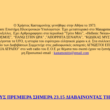
Ο Χρήστος Κασταμονίτης γεννήθηκε στην Αθήνα το 1973.
ασε Επιστήμη Ηλεκτρονικών Υπολογιστών. Έχει μεταπτυχιακό στο Management
ς Βρυξελλες. Εχει Αρθρογραφησει στα περιοδικά “Τρίτο Μάτι”, «Hellenic N
ΟΣ”, “ΠΑΝΩ ΣΤΗΝ ΩΡΑ” ,”ΑΠΟΡΡΗΤΑ ΣΕΝΑΡΙΑ”, “ΚΩΔΙΚΑΣ ΜΥΣΤΗΡΙ
έγονται τα UFO, η ιστορία του ευρύτερου ελληνικού χώρου κ.ά. Στα συλλεκ
 κλάδο των Διαβιβάσεων.Συμμετείχε στις ραδιοφωνικές εκπομπές ΑΓΝΩΣΤΟ
ΤΡΑΠΟ” στο web radio του Ε.Ο.Ε με θέματα που σκοπό έχουν να ξυπνήσου
μη.Προσωπικό email :
kastamonitis@gmail.com
 ΠΡΕΜΙΕΡΑ ΣΗΜΕΡΑ 23.15 ΔΙΑΒΑΙΝΟΝΤΑΣ ΤΗΝ