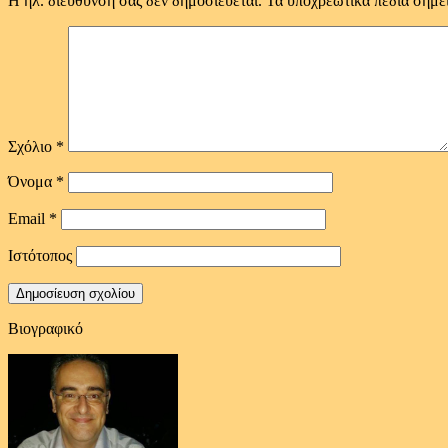
Η ηλ. διεύθυνση σας δεν δημοσιεύεται.
Τα υποχρεωτικά πεδία σημε
Σχόλιο
*
Όνομα
*
Email
*
Ιστότοπος
Βιογραφικό