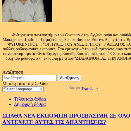
Φοίτησε στο πανεπιστήμιο του Coventry στην Αγγλία, όπου και σπούδ
Management Institute. Εργάζεται ως Senior Business Process Analyst στι
“ΦΥΓΟΚΕΝΤΡΟΣ” , “ΟΙ ΠΥΛΕΣ ΤΟΥ ΑΝΕΞΗΓΗΤΟΥ” ,”ΑΘΕΑΤΟΣ ΚΟΣΜ
πολλές ραδιοφωνικές εκπομπές .Στα ερευνητικά του ενδιαφέροντα συγκαταλ
τα χαρτονομίσματα.Είναι Έφεδρος Ειδικός Επιστήμονας του Γ.Ε.Σ στο
δική του ραδιοφωνική εκπομπή με τίτλο “ΔΙΑΒΑΙΝΟΝΤΑΣ ΤΗΝ ΑΝΟΠΑΙΑ Α
Αναζήτηση
Αναζήτηση
για:
Μετάφραστε την Σελίδα
Powered by
Translate
Τελευταία άρθρα
Δημοφιλή άρθρα
ΣΠΑΘΑ ΝΕΑ ΕΚΠΟΜΠΗ ΠΡΟΣΒΑΣΙΜΗ ΣΕ ΟΛΟΥΣ
ΑΝΤΕΧΕΤΕ ΑΥΤΕΣ ΤΙΣ ΑΠΑΝΤΗΣΕΙΣ?