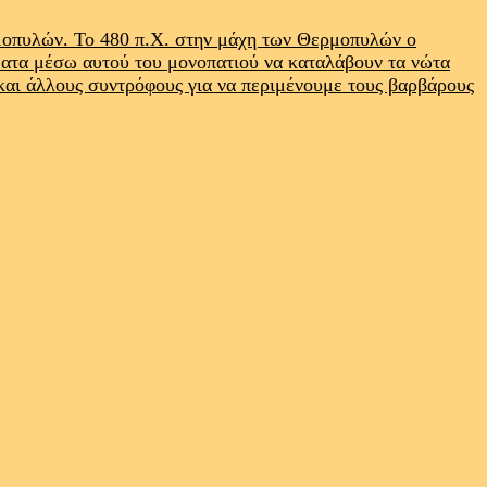
ρμοπυλών. Το 480 π.Χ. στην μάχη των Θερμοπυλών ο
ματα μέσω αυτού του μονοπατιού να καταλάβουν τα νώτα
 και άλλους συντρόφους για να περιμένουμε τους βαρβάρους