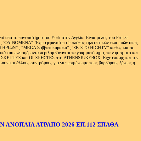
 από το πανεπιστήμιο του Υork στην Αγγλία. Είναι μέλος του Project
exus» ,”ΦΑΙΝΟΜΕΝΑ”. Έχει εμφανιστεί σε πλήθος τηλεοπτικών εκπομπών όπως
ΩΝ” , “MEGA Σαββατοκύριακο” ,”ΣΚ ΣΤΟ HIGHTV” καθώς και σε
τικά του ενδιαφέροντα περιλαμβάνονται τα γραμματόσημα, τα νομίσματα και
Ι ΕΠΙΣΚΕΠΤΕΣ και ΟΙ ΧΡΗΣΤΕΣ στο ATHENSJUKEBOX .Ειχε επισης και την
ν και άλλους συντρόφους για να περιμένουμε τους βαρβάρους ξένους ή
 ΑΝΟΠΑΙΑ ΑΤΡΑΠΟ 2026 ΕΠ.112 ΣΠΑΘΑ