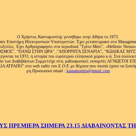
Ο Χρήστος Κασταμονίτης γεννήθηκε στην Αθήνα το 1973.
ασε Επιστήμη Ηλεκτρονικών Υπολογιστών. Έχει μεταπτυχιακό στο Management
ς Βρυξελλες. Εχει Αρθρογραφησει στα περιοδικά “Τρίτο Μάτι”, «Hellenic N
ΟΣ”, “ΠΑΝΩ ΣΤΗΝ ΩΡΑ” ,”ΑΠΟΡΡΗΤΑ ΣΕΝΑΡΙΑ”, “ΚΩΔΙΚΑΣ ΜΥΣΤΗΡΙ
έγονται τα UFO, η ιστορία του ευρύτερου ελληνικού χώρου κ.ά. Στα συλλεκ
 κλάδο των Διαβιβάσεων.Συμμετείχε στις ραδιοφωνικές εκπομπές ΑΓΝΩΣΤΟ
ΤΡΑΠΟ” στο web radio του Ε.Ο.Ε με θέματα που σκοπό έχουν να ξυπνήσου
μη.Προσωπικό email :
kastamonitis@gmail.com
 ΠΡΕΜΙΕΡΑ ΣΗΜΕΡΑ 23.15 ΔΙΑΒΑΙΝΟΝΤΑΣ ΤΗΝ