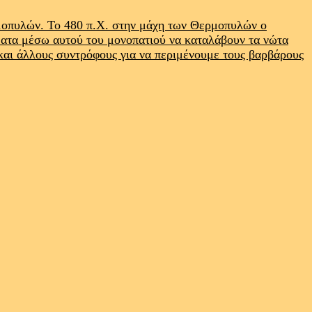
ρμοπυλών. Το 480 π.Χ. στην μάχη των Θερμοπυλών ο
ματα μέσω αυτού του μονοπατιού να καταλάβουν τα νώτα
 και άλλους συντρόφους για να περιμένουμε τους βαρβάρους