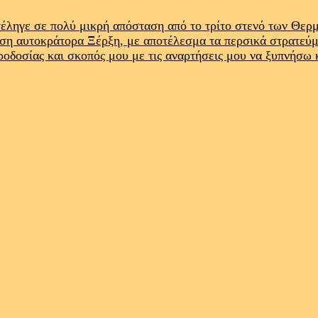
έληγε σε πολύ μικρή απόσταση από το τρίτο στενό των Θε
ρση αυτοκράτορα Ξέρξη, με αποτέλεσμα τα περσικά στρατεύ
προδοσίας και σκοπός μου με τις αναρτήσεις μου να ξυπνήσω