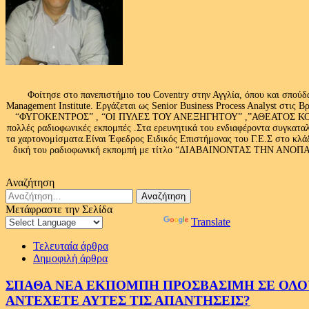
Φοίτησε στο πανεπιστήμιο του Coventry στην Αγγλία, όπου και σπούδ
Management Institute. Εργάζεται ως Senior Business Process Analyst στι
“ΦΥΓΟΚΕΝΤΡΟΣ” , “ΟΙ ΠΥΛΕΣ ΤΟΥ ΑΝΕΞΗΓΗΤΟΥ” ,”ΑΘΕΑΤΟΣ ΚΟΣΜ
πολλές ραδιοφωνικές εκπομπές .Στα ερευνητικά του ενδιαφέροντα συγκαταλ
τα χαρτονομίσματα.Είναι Έφεδρος Ειδικός Επιστήμονας του Γ.Ε.Σ στο
δική του ραδιοφωνική εκπομπή με τίτλο “ΔΙΑΒΑΙΝΟΝΤΑΣ ΤΗΝ ΑΝΟΠΑΙΑ Α
Αναζήτηση
Αναζήτηση
για:
Μετάφραστε την Σελίδα
Powered by
Translate
Τελευταία άρθρα
Δημοφιλή άρθρα
ΣΠΑΘΑ ΝΕΑ ΕΚΠΟΜΠΗ ΠΡΟΣΒΑΣΙΜΗ ΣΕ ΟΛΟΥΣ
ΑΝΤΕΧΕΤΕ ΑΥΤΕΣ ΤΙΣ ΑΠΑΝΤΗΣΕΙΣ?