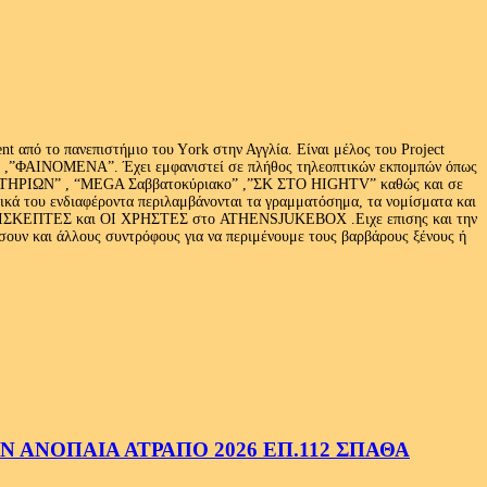
 από το πανεπιστήμιο του Υork στην Αγγλία. Είναι μέλος του Project
exus» ,”ΦΑΙΝΟΜΕΝΑ”. Έχει εμφανιστεί σε πλήθος τηλεοπτικών εκπομπών όπως
ΩΝ” , “MEGA Σαββατοκύριακο” ,”ΣΚ ΣΤΟ HIGHTV” καθώς και σε
τικά του ενδιαφέροντα περιλαμβάνονται τα γραμματόσημα, τα νομίσματα και
Ι ΕΠΙΣΚΕΠΤΕΣ και ΟΙ ΧΡΗΣΤΕΣ στο ATHENSJUKEBOX .Ειχε επισης και την
ν και άλλους συντρόφους για να περιμένουμε τους βαρβάρους ξένους ή
 ΑΝΟΠΑΙΑ ΑΤΡΑΠΟ 2026 ΕΠ.112 ΣΠΑΘΑ